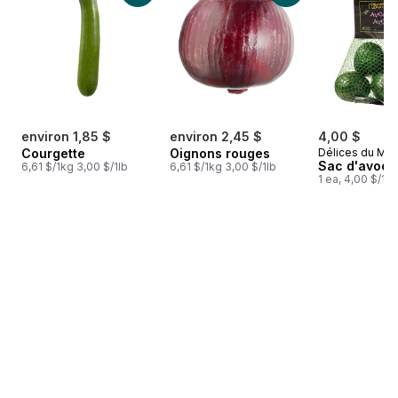
environ 1,85 $
environ 2,45 $
4,00 $
Courgette
Oignons rouges
Délices du Ma
Sac d'avoca
6,61 $/1kg 3,00 $/1lb
6,61 $/1kg 3,00 $/1lb
1 ea, 4,00 $/1ch