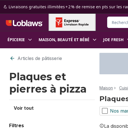
Passer au contenu principal
Passer au pied de page
💪 Livraisons gratuites illimitées + 2 % de remise en pts sur le
Rechercher
ÉPICERIE
MAISON, BEAUTÉ ET BÉBÉ
JOE FRESH
Passer au filtrage du contenu
Articles de pâtisserie
Plaques et
pierres à pizza
Maison
Cuis
Plaques
Voir tout
Nos ma
Filtres
La disponi