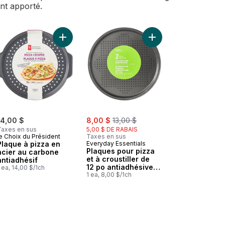
ent apporté.
pizza argent 30.4 cm au panier
Pierre à pizza au panier
Ajouter Plaque à pizza en acier au carbone antia
sale:
, formerly:
14,00 $
8,00 $
13,00 $
Taxes en sus
5,00 $ DE RABAIS
e Choix du Président
Taxes en sus
Plaque à pizza en
Everyday Essentials
Plaques pour pizza
acier au carbone
et à croustiller de
antiadhésif
12 po antiadhésives
 ea, 14,00 $/1ch
en acier au carbone,
1 ea, 8,00 $/1ch
2 par emballage