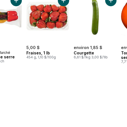
x couleurs, maïs en épis au panier
Ajouter Poivrons de serre au panier
Ajouter Fraises, 1 lb au panier
Ajouter 
5,00 $
environ 1,85 $
en
Marché
Fraises, 1 lb
Courgette
To
de serre
454 g, 1,10 $/100g
6,61 $/1kg 3,00 $/1lb
se
1ch
7,7