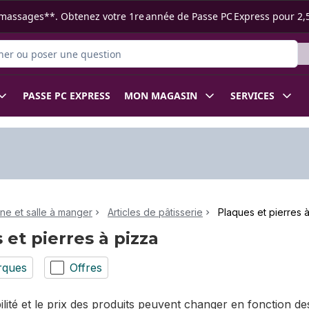
s ramassages**. Obtenez votre 1re année de Passe PC Express pour 2,
 des produits
PASSE PC EXPRESS
MON MAGASIN
SERVICES
ine et salle à manger
Articles de pâtisserie
Plaques et pierres 
 et pierres à pizza
rques
Offres
bilité et le prix des produits peuvent changer en fonction 