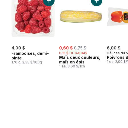
Ajouter Framboises, demi-pinte au panier
Ajouter Maïs deu
sale:
, formerly:
4,00 $
0,60 $
0,75 $
6,00 $
Framboises, demi-
0,15 $ DE RABAIS
Délices du 
Maïs deux couleurs,
Poivrons 
pinte
maïs en épis
1 ea, 2,00 $/
170 g, 2,35 $/100g
1 ea, 0,60 $/1ch