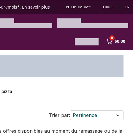
50 $/mois*.
En savoir plus
PC OPTIMUM🅪
FRAIS
EN
0
$0.00
à pizza
Trier par:
Pertinence
des offres disponibles au moment du ramassage ou de la