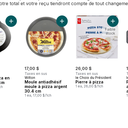
Votre total et votre reçu tiendront compte de tout changem
Ajouter Plaque à pizza en fonte de 38 cm au panier
Ajouter Moule antiadhésif moule à 
Ajouter 
Faible
stock
17,00 $
26,00 $
Taxes en sus
Taxes en sus
za en
Wilton
le Choix du Président
l
Moule antiadhésif
Pierre à pizza
 cm
moule à pizza argent
1 ea, 26,00 $/1ch
ch
30.4 cm
1 ea, 17,00 $/1ch
1