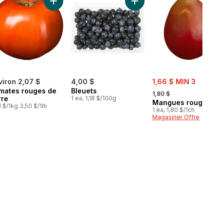
Courgette au panier
Ajouter Tomates rouges de serre au panier
Ajouter Bleuets au panier
sale:
viron 2,07 $
4,00 $
1,66 $ MIN 3
, formerly:
mates rouges de
Bleuets
1,80 $
rre
1 ea, 1,18 $/100g
Mangues rouges
1 $/1kg 3,50 $/1lb
1 ea, 1,80 $/1ch
Magasiner Offre