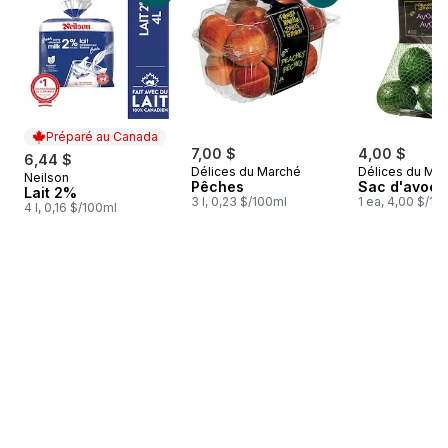
Préparé au Canada
7,00 $
4,00 $
6,44 $
Délices du Marché
Délices du Ma
Neilson
Préparé au Canada
Pêches
Sac d'avoca
Lait 2%
3 l, 0,23 $/100ml
1 ea, 4,00 $/1ch
4 l, 0,16 $/100ml