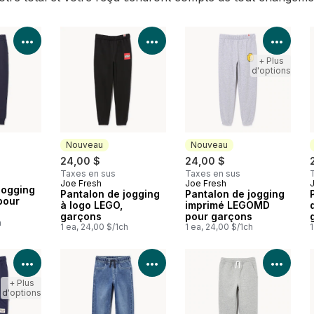
Voir les détails du produit
Voir les détails du produit
Voir 
+ Plus
d'options
Nouveau
Nouveau
24,00 $
24,00 $
Taxes en sus
Taxes en sus
Joe Fresh
Joe Fresh
Nouveau
Nouveau
jogging
Pantalon de jogging
Pantalon de jogging
pour
à logo LEGO,
imprimé LEGOMD
garçons
pour garçons
h
1 ea, 24,00 $/1ch
1 ea, 24,00 $/1ch
1
Voir les détails du produit
Voir les détails du produit
Voir 
+ Plus
d'options