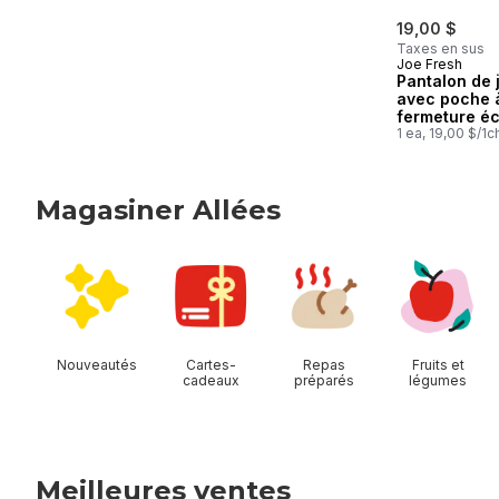
19,00 $
Taxes en sus
Joe Fresh
Pantalon de 
avec poche 
fermeture éc
pour garçon
1 ea, 19,00 $/1c
Magasiner Allées
sauter Magasiner Allées
Nouveautés
Cartes-
Repas
Fruits et
cadeaux
préparés
légumes
Meilleures ventes