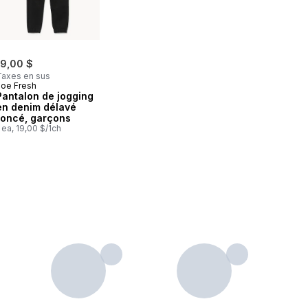
19,00 $
Taxes en sus
Joe Fresh
Pantalon de jogging
en denim délavé
foncé, garçons
 ea, 19,00 $/1ch