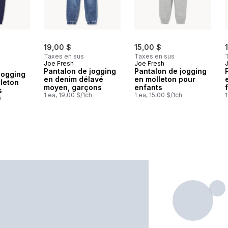
19,00 $
15,00 $
Taxes en sus
Taxes en sus
Joe Fresh
Joe Fresh
Pantalon de jogging
Pantalon de jogging
jogging
en denim délavé
en molleton pour
leton
moyen, garçons
enfants
s
1 ea, 19,00 $/1ch
1 ea, 15,00 $/1ch
1
h