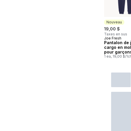
Nouveau
19,00 $
Taxes en sus
Joe Fresh
Nouveau
Pantalon de 
cargo en mol
pour garçon
1 ea, 19,00 $/1c