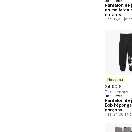
Joe Fresh
Pantalon de 
en molleton 
enfants
1 ea, 15,00 $/1c
Nouveau
24,00 $
Taxes en sus
Joe Fresh
Nouveau
Pantalon de 
Bob l’éponge
garçons
1 ea, 24,00 $/1c