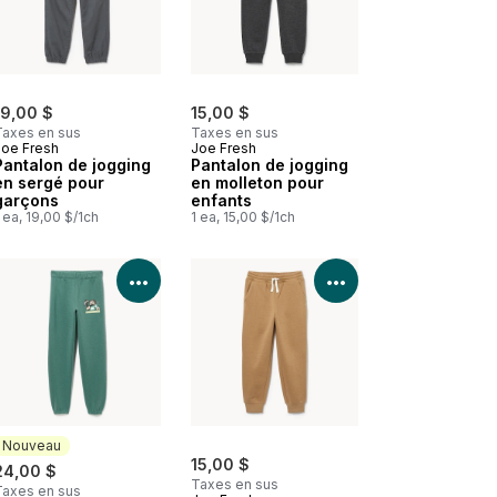
19,00 $
15,00 $
Taxes en sus
Taxes en sus
Joe Fresh
Joe Fresh
Pantalon de jogging
Pantalon de jogging
en sergé pour
en molleton pour
garçons
enfants
 ea, 19,00 $/1ch
1 ea, 15,00 $/1ch
les détails du produit
Voir les détails du produit
Voir les détails d
Nouveau
15,00 $
24,00 $
Taxes en sus
Taxes en sus