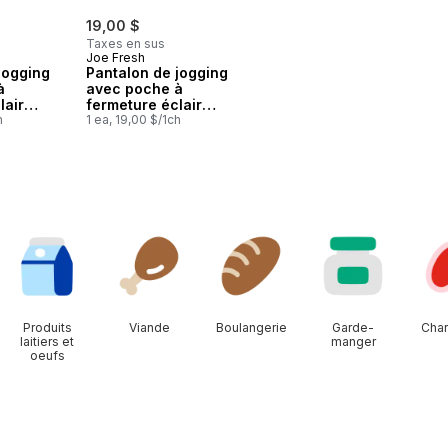
19,00 $
Taxes en sus
Joe Fresh
jogging
Pantalon de jogging
à
avec poche à
lair
fermeture éclair
s
h
pour garçons
1 ea, 19,00 $/1ch
Produits
Viande
Boulangerie
Garde-
Char
laitiers et
manger
oeufs