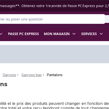
s ramassages**. Obtenez votre 1re année de Passe PC Express pour 2,
 des produits
PASSE PC EXPRESS
MON MAGASIN
SERVICES
Garçons
Garçons bas
Pantalons
ons
bilité et le prix des produits peuvent changer en fonction 
Votre total et votre reçu tiendront compte de tout changem