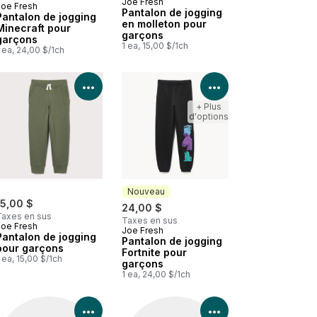
Joe Fresh
Joe Fresh
Nouveau
Pantalon de jogging
Pantalon de jogging
en molleton pour
Minecraft pour
garçons
garçons
1 ea, 15,00 $/1ch
 ea, 24,00 $/1ch
les détails du produit
Voir les détails du produit
Voir les détails d
+ Plus
d'options
Nouveau
15,00 $
24,00 $
Taxes en sus
Taxes en sus
Joe Fresh
Joe Fresh
Nouveau
Pantalon de jogging
Pantalon de jogging
pour garçons
Fortnite pour
 ea, 15,00 $/1ch
garçons
1 ea, 24,00 $/1ch
les détails du produit
Voir les détails du produit
Voir les détails d