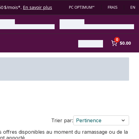
50 $/mois*.
En savoir plus
PC OPTIMUM🅪
FRAIS
EN
0
$0.00
Trier par:
Pertinence
des offres disponibles au moment du ramassage ou de la
ent apporté.