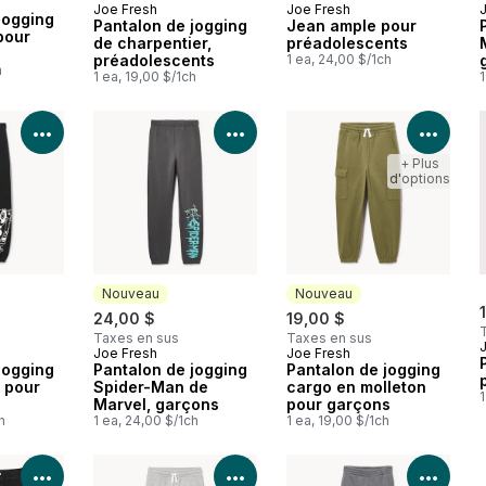
Joe Fresh
Joe Fresh
Nouveau
Nouveau
jogging
Pantalon de jogging
Jean ample pour
pour
de charpentier,
préadolescents
préadolescents
1 ea, 24,00 $/1ch
h
1 ea, 19,00 $/1ch
1
Voir les détails du produit
Voir les détails du produit
Voir 
+ Plus
d'options
Nouveau
Nouveau
24,00 $
19,00 $
Taxes en sus
Taxes en sus
Joe Fresh
Joe Fresh
Nouveau
Nouveau
jogging
Pantalon de jogging
Pantalon de jogging
 pour
Spider-Man de
cargo en molleton
1
Marvel, garçons
pour garçons
h
1 ea, 24,00 $/1ch
1 ea, 19,00 $/1ch
Voir les détails du produit
Voir les détails du produit
Voir 