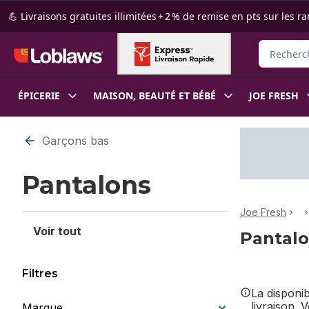
Passer au contenu principal
Passer au pied de page
💪 Livraisons gratuites illimitées + 2 % de remise en pts sur le
Rechercher
ÉPICERIE
MAISON, BEAUTÉ ET BÉBÉ
JOE FRESH
Passer au filtrage du contenu
Garçons bas
Pantalons
Joe Fresh
Voir tout
Pantal
Filtres
La disponi
livraison. 
Marque