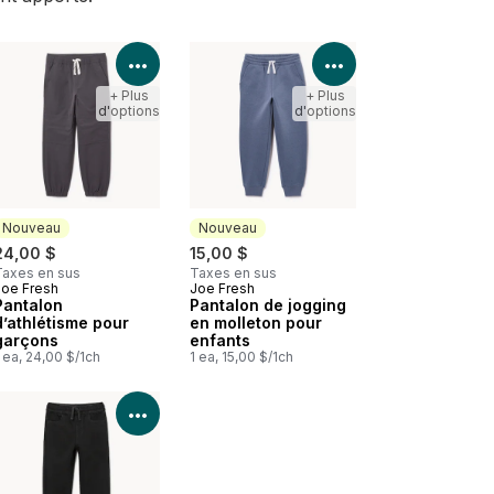
les détails du produit
Voir les détails du produit
Voir les détails d
+ Plus
+ Plus
d'options
d'options
Nouveau
Nouveau
24,00 $
15,00 $
Taxes en sus
Taxes en sus
Joe Fresh
Joe Fresh
Nouveau
Nouveau
Pantalon
Pantalon de jogging
d’athlétisme pour
en molleton pour
garçons
enfants
 ea, 24,00 $/1ch
1 ea, 15,00 $/1ch
les détails du produit
Voir les détails du produit