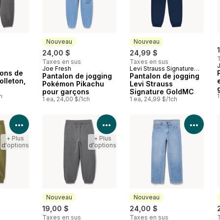
Nouveau
Nouveau
24,00 $
24,99 $
Taxes en sus
Taxes en sus
Joe Fresh
Levi Strauss SignatureMC
Nouveau
Nouveau
lons de
Pantalon de jogging
Gold
Pantalon de jogging
olleton,
Pokémon Pikachu
Levi Strauss
pour garçons
Signature GoldMC
h
1
1 ea, 24,00 $/1ch
1 ea, 24,99 $/1ch
Voir les détails du produit
Voir les détails du produit
Voir 
+ Plus
+ Plus
d'options
d'options
Nouveau
Nouveau
19,00 $
24,00 $
Taxes en sus
Taxes en sus