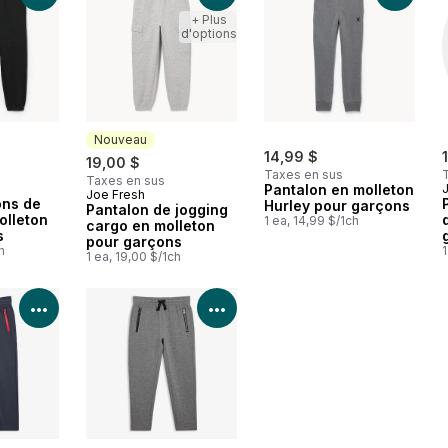
+ Plus
d'options
Nouveau
14,99 $
19,00 $
Taxes en sus
Taxes en sus
Pantalon en molleton
Joe Fresh
Nouveau
ons de
Hurley pour garçons
Pantalon de jogging
olleton
1 ea, 14,99 $/1ch
cargo en molleton
s
pour garçons
h
1
1 ea, 19,00 $/1ch
Voir les détails du produit
Voir les détails du produit