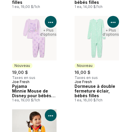
filles
bébés filles
1 ea, 19,00 $/1ch
1 ea, 14,00 $/1ch
Voir les détails du produit
Voir le
+ Plus
+ Plus
d'options
d'options
Nouveau
Nouveau
19,00 $
16,00 $
Taxes en sus
Taxes en sus
Joe Fresh
Joe Fresh
Nouveau
Nouveau
Pyjama
Dormeuse à double
Minnie Mouse de
fermeture éclair,
Disney pour bébés
bébés filles
filles
1 ea, 19,00 $/1ch
1 ea, 16,00 $/1ch
Voir les détails du produit