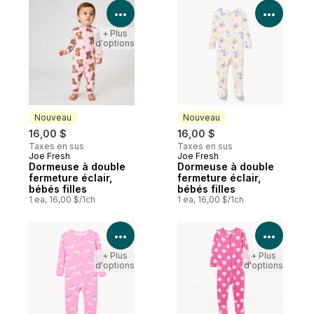
Voir les détails du produit
Voir le
+ Plus
d'options
Nouveau
Nouveau
16,00 $
16,00 $
Taxes en sus
Taxes en sus
Joe Fresh
Joe Fresh
Nouveau
Nouveau
Dormeuse à double
Dormeuse à double
fermeture éclair,
fermeture éclair,
bébés filles
bébés filles
1 ea, 16,00 $/1ch
1 ea, 16,00 $/1ch
Voir les détails du produit
Voir le
+ Plus
+ Plus
d'options
d'options