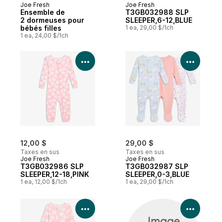
Joe Fresh
Joe Fresh
Ensemble de
T3GB032988 SLP
2 dormeuses pour
SLEEPER,6-12,BLUE
bébés filles
1 ea, 29,00 $/1ch
1 ea, 24,00 $/1ch
Voir les détails du produit
Voir le
12,00 $
29,00 $
Taxes en sus
Taxes en sus
Joe Fresh
Joe Fresh
T3GB032986 SLP
T3GB032987 SLP
SLEEPER,12-18,PINK
SLEEPER,0-3,BLUE
1 ea, 12,00 $/1ch
1 ea, 29,00 $/1ch
Voir les détails du produit
Voir le