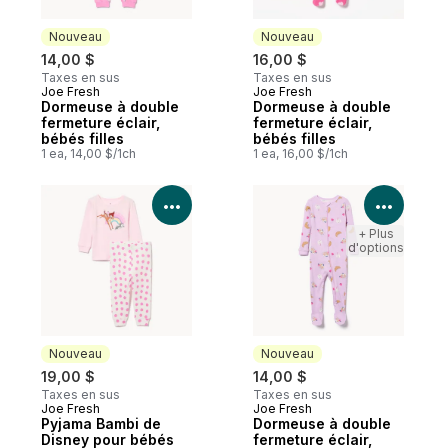
Nouveau
Nouveau
14,00 $
16,00 $
Taxes en sus
Taxes en sus
Joe Fresh
Joe Fresh
Nouveau
Nouveau
Dormeuse à double
Dormeuse à double
fermeture éclair,
fermeture éclair,
bébés filles
bébés filles
1 ea, 14,00 $/1ch
1 ea, 16,00 $/1ch
Voir les détails du produit
Voir le
+ Plus
d'options
Nouveau
Nouveau
19,00 $
14,00 $
Taxes en sus
Taxes en sus
Joe Fresh
Joe Fresh
Nouveau
Nouveau
Pyjama Bambi de
Dormeuse à double
Disney pour bébés
fermeture éclair,