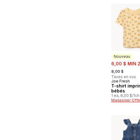
Nouveau
sale:
6,00 $ MIN 
, formerly:
8,00 $
Taxes en sus
Joe Fresh
Nouveau
T-shirt impr
bébés
1 ea, 8,00 $/1ch
Magasiner Offr