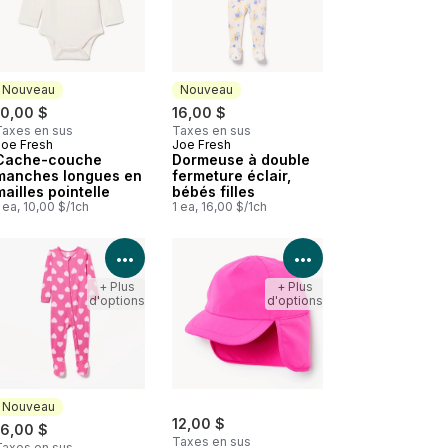
Nouveau
Nouveau
10,00 $
16,00 $
Taxes en sus
Taxes en sus
Joe Fresh
Joe Fresh
Nouveau
Nouveau
Cache-couche
Dormeuse à double
manches longues en
fermeture éclair,
mailles pointelle
bébés filles
 ea, 10,00 $/1ch
1 ea, 16,00 $/1ch
les détails du produit
Voir les détails du produit
Voir les détails d
+ Plus
+ Plus
d'options
d'options
Nouveau
12,00 $
16,00 $
Taxes en sus
Taxes en sus