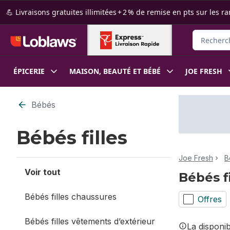
Passer au contenu principal
Passer au pied de page
💪 Livraisons gratuites illimitées + 2 % de remise en pts sur le
Rechercher
ÉPICERIE
MAISON, BEAUTÉ ET BÉBÉ
JOE FRESH
Passer au filtrage du contenu
Bébés
Bébés filles
Joe Fresh
B
Voir tout
Bébés fi
Bébés filles chaussures
Offres
Bébés filles vêtements d’extérieur
La disponi