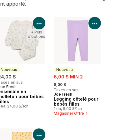
ent apporté.
les détails du produit
Voir les détails du produit
Voir les détails d
+ Plus
d'options
Nouveau
Nouveau
sale:
24,00 $
6,00 $ MIN 2
, formerly:
Taxes en sus
8,00 $
Joe Fresh
Nouveau
Taxes en sus
Ensemble en
Joe Fresh
Nouveau
molleton pour bébés
Legging côtelé pour
illes
bébés filles
 ea, 24,00 $/1ch
1 ea, 8,00 $/1ch
Magasiner Offre
les détails du produit
Voir les détails du produit