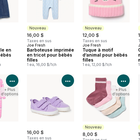
Nouveau
Nouveau
16,00 $
12,00 $
Taxes en sus
Taxes en sus
Joe Fresh
Joe Fresh
Nouveau
Nouveau
le en
Barboteuse imprimée
Tuque à motif
bébés
en tricot pour bébés
d’animal pour bébés
filles
filles
h
1 ea, 16,00 $/1ch
1 ea, 12,00 $/1ch
1
Voir les détails du produit
Voir les détails du produit
Voir 
+ Plus
+ Plus
d'options
d'options
Nouveau
16,00 $
8,00 $
Taxes en sus
Taxes en sus