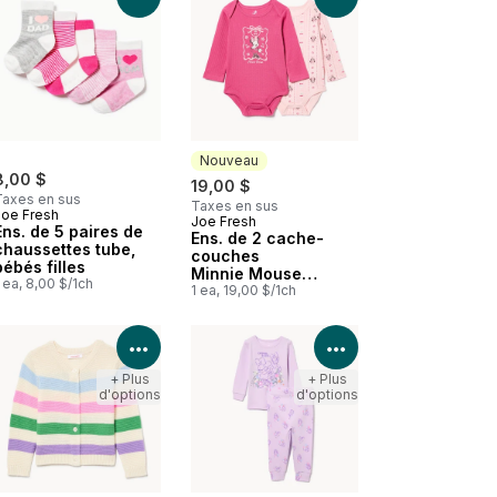
Nouveau
8,00 $
19,00 $
Taxes en sus
Taxes en sus
Joe Fresh
Joe Fresh
Nouveau
Ens. de 5 paires de
Ens. de 2 cache-
chaussettes tube,
couches
bébés filles
Minnie Mouse
 ea, 8,00 $/1ch
Disney, bébés
1 ea, 19,00 $/1ch
les détails du produit
Voir les détails du produit
Voir les détails d
+ Plus
+ Plus
d'options
d'options