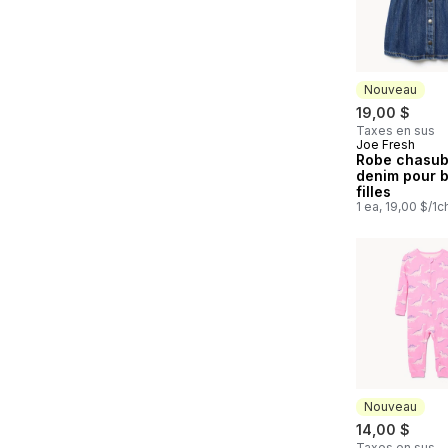
Nouveau
19,00 $
Taxes en sus
Joe Fresh
Nouveau
Robe chasub
denim pour 
filles
1 ea, 19,00 $/1c
Nouveau
14,00 $
Taxes en sus