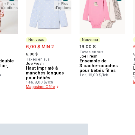
+ Plus
+ Plus
d'options
d'options
Nouveau
Nouveau
sale:
s
6,00 $ MIN 2
16,00 $
, formerly:
,
Taxes en sus
8,00 $
Joe Fresh
Nouveau
Taxes en sus
double
Ensemble de
Joe Fresh
Nouveau
air,
3 cache-couches
Haut imprimé à
pour bébés filles
manches longues
h
1 ea, 16,00 $/1ch
pour bébés
1
1 ea, 8,00 $/1ch
Magasiner Offre