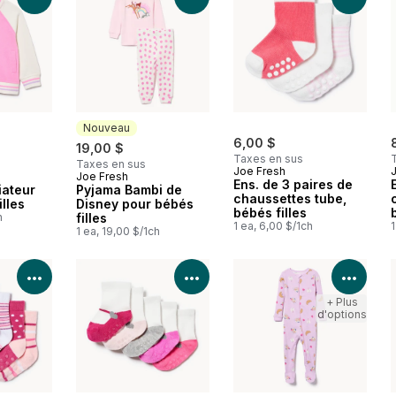
Nouveau
6,00 $
19,00 $
Taxes en sus
Taxes en sus
Joe Fresh
Joe Fresh
Nouveau
Ens. de 3 paires de
iateur
Pyjama Bambi de
chaussettes tube,
lles
Disney pour bébés
bébés filles
h
filles
1 ea, 6,00 $/1ch
1
1 ea, 19,00 $/1ch
Voir les détails du produit
Voir les détails du produit
Voir 
+ Plus
d'options