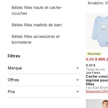
livraison. 
Bébés filles hauts et cache-
couches
Bébés filles maillots de bain
Bébés filles accessoires et
bonneterie
Bébés filles bas
Nouveau
Filtres
sale:
6,00 $ MIN 
, formerly:
Bébés filles robes et ensembles
8,00 $
Marque
Taxes en sus
Joe Fresh
Nouveau
Cache-couc
Bébés filles vêtements de nuit
Offres
imprimé pou
filles
1 ea, 8,00 $/1ch
Prix
Magasiner Offr