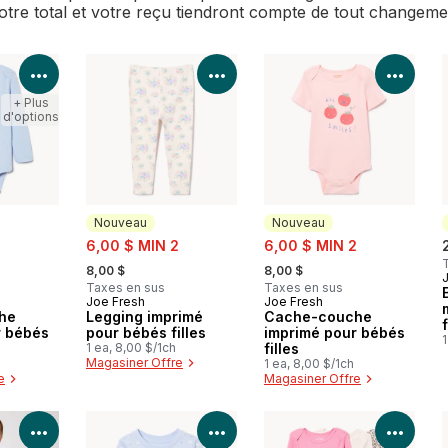
Votre total et votre reçu tiendront compte de tout changem
Voir les détails du produit
Voir les détails du produit
Voir 
+ Plus
d'options
Nouveau
Nouveau
sale:
sale:
2
6,00 $ MIN 2
6,00 $ MIN 2
, formerly:
, formerly:
8,00 $
8,00 $
Taxes en sus
Taxes en sus
Joe Fresh
Joe Fresh
Nouveau
Nouveau
he
Legging imprimé
Cache-couche
f
r bébés
pour bébés filles
imprimé pour bébés
1
1 ea, 8,00 $/1ch
filles
Magasiner Offre
1 ea, 8,00 $/1ch
e
Magasiner Offre
Voir les détails du produit
Voir les détails du produit
Voir 