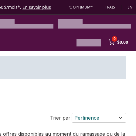
50 $/mois*.
En savoir plus
PC OPTIMUM🅪
FRAIS
EN
0
$0.00
Trier par:
Pertinence
des offres disponibles au moment du ramassage ou de la