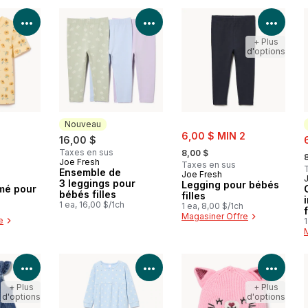
Voir les détails du produit
Voir les détails du produit
Voir 
+ Plus
d'options
Nouveau
sale:
6,00 $ MIN 2
s
2
16,00 $
, formerly:
,
Taxes en sus
8,00 $
Joe Fresh
Nouveau
Taxes en sus
Ensemble de
Joe Fresh
3 leggings pour
Legging pour bébés
imé pour
bébés filles
filles
1 ea, 16,00 $/1ch
1 ea, 8,00 $/1ch
f
Magasiner Offre
e
1
Voir les détails du produit
Voir les détails du produit
Voir 
+ Plus
+ Plus
d'options
d'options