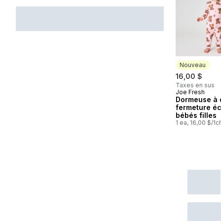
Nouveau
16,00 $
Taxes en sus
Joe Fresh
Nouveau
Dormeuse à 
fermeture écl
bébés filles
1 ea, 16,00 $/1c