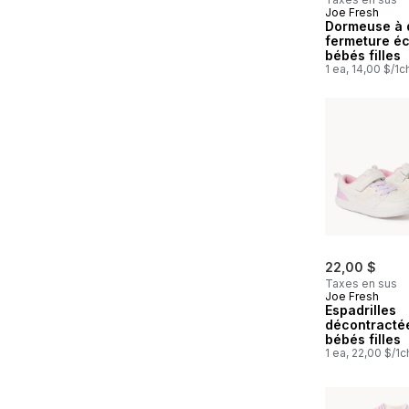
Joe Fresh
Nouveau
Dormeuse à 
fermeture écl
bébés filles
1 ea, 14,00 $/1c
22,00 $
Taxes en sus
Joe Fresh
Espadrilles
décontracté
bébés filles
1 ea, 22,00 $/1c