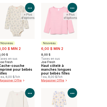
les détails du produit
Voir les détails du produit
Voir les détails d
+ Plus
+ Plus
d'options
d'options
Nouveau
Nouveau
ale:
sale:
6,00 $ MIN 2
6,00 $ MIN 2
 formerly:
, formerly:
8,00 $
8,00 $
Taxes en sus
Taxes en sus
Joe Fresh
Joe Fresh
Nouveau
Nouveau
Cache-couche
Haut côtelé à
imprimé pour bébés
manches longues
illes
pour bébés filles
 ea, 8,00 $/1ch
1 ea, 8,00 $/1ch
Magasiner Offre
Magasiner Offre
les détails du produit
Voir les détails du produit
Voir les détails d