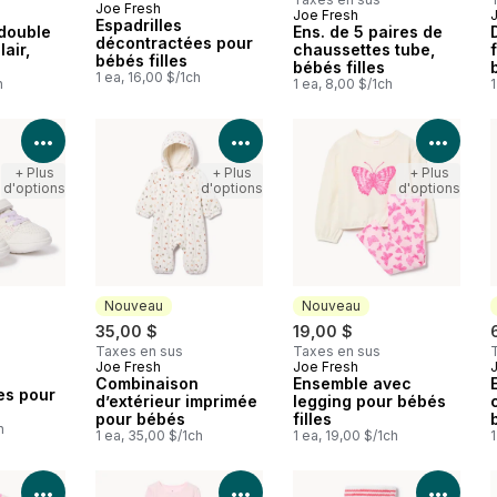
Joe Fresh
Joe Fresh
Nouveau
Espadrilles
double
Ens. de 5 paires de
décontractées pour
air,
chaussettes tube,
bébés filles
bébés filles
1 ea, 16,00 $/1ch
h
1 ea, 8,00 $/1ch
1
Voir les détails du produit
Voir les détails du produit
Voir 
+ Plus
+ Plus
+ Plus
d'options
d'options
d'options
Nouveau
Nouveau
35,00 $
19,00 $
Taxes en sus
Taxes en sus
Joe Fresh
Joe Fresh
Nouveau
Nouveau
Combinaison
Ensemble avec
es pour
d’extérieur imprimée
legging pour bébés
pour bébés
filles
h
1 ea, 35,00 $/1ch
1 ea, 19,00 $/1ch
1
Voir les détails du produit
Voir les détails du produit
Voir 