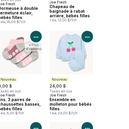
Joe Fresh
Joe Fresh
Nouveau
Chapeau de
Dormeuse à double
baignade à rabat
fermeture éclair,
arrière, bébés filles
bébés filles
1 ea, 12,00 $/1ch
 ea, 16,00 $/1ch
les détails du produit
Voir les détails du produit
Voir les détails d
+ Plus
d'options
Nouveau
Nouveau
6,00 $
24,00 $
Taxes en sus
Taxes en sus
Joe Fresh
Joe Fresh
Nouveau
Nouveau
Ens. 3 paires de
Ensemble en
chaussettes basses,
molleton pour bébés
bébés filles
filles
 ea, 6,00 $/1ch
1 ea, 24,00 $/1ch
les détails du produit
Voir les détails du produit
Voir les détails d