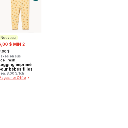
Nouveau
ale:
6,00 $ MIN 2
 formerly:
8,00 $
Taxes en sus
Joe Fresh
Nouveau
Legging imprimé
pour bébés filles
 ea, 8,00 $/1ch
Magasiner Offre