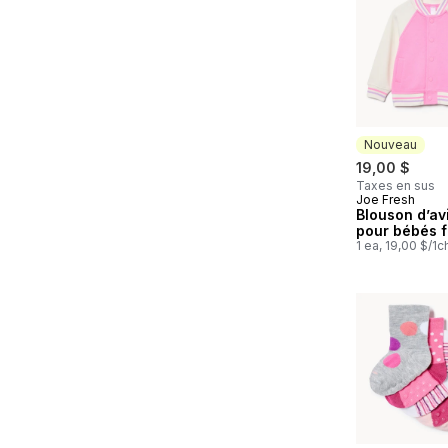
Nouveau
19,00 $
Taxes en sus
Joe Fresh
Nouveau
Blouson d’av
pour bébés fi
1 ea, 19,00 $/1c