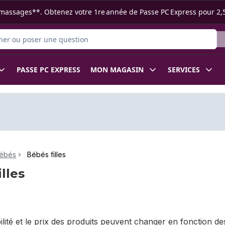
s ramassages**. Obtenez votre 1re année de Passe PC Express pour 2,
 des produits
PASSE PC EXPRESS
MON MAGASIN
SERVICES
ébés
Bébés filles
lles
bilité et le prix des produits peuvent changer en fonction 