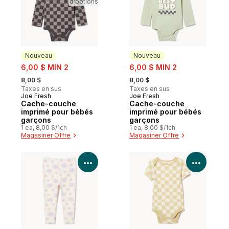
d'options
Nouveau
Nouveau
sale:
sale:
6,00 $ MIN 2
6,00 $ MIN 2
, formerly:
, formerly:
8,00 $
8,00 $
Taxes en sus
Taxes en sus
Joe Fresh
Joe Fresh
Nouveau
Nouveau
Cache-couche
Cache-couche
imprimé pour bébés
imprimé pour bébés
garçons
garçons
1 ea, 8,00 $/1ch
1 ea, 8,00 $/1ch
Magasiner Offre
Magasiner Offre
Voir les détails du produit
Voir le