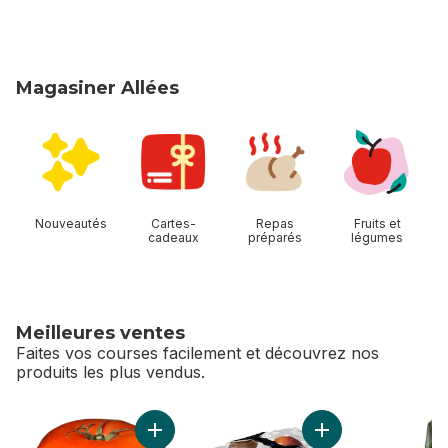
Magasiner Allées
sauter Magasiner Allées
Nouveautés
Cartes-
Repas
Fruits et
cadeaux
préparés
légumes
Meilleures ventes
Faites vos courses facilement et découvrez nos
produits les plus vendus.
sauter Meilleures ventes
Ajouter Tomates rouges de serre au panier
Ajouter Pêches au 