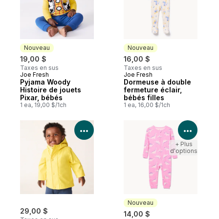
Nouveau
Nouveau
19,00 $
16,00 $
Taxes en sus
Taxes en sus
Joe Fresh
Joe Fresh
Nouveau
Nouveau
Pyjama Woody
Dormeuse à double
Histoire de jouets
fermeture éclair,
Pixar, bébés
bébés filles
1 ea, 19,00 $/1ch
1 ea, 16,00 $/1ch
Voir les détails du produit
Voir le
+ Plus
d'options
Nouveau
29,00 $
14,00 $