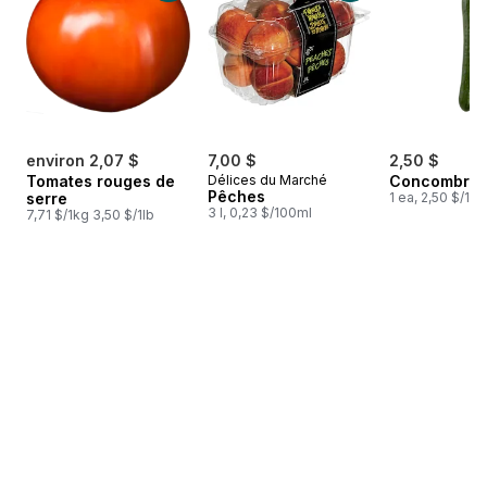
environ 2,07 $
7,00 $
2,50 $
Tomates rouges de
Délices du Marché
Concombres 
Pêches
serre
1 ea, 2,50 $/1ch
3 l, 0,23 $/100ml
7,71 $/1kg 3,50 $/1lb