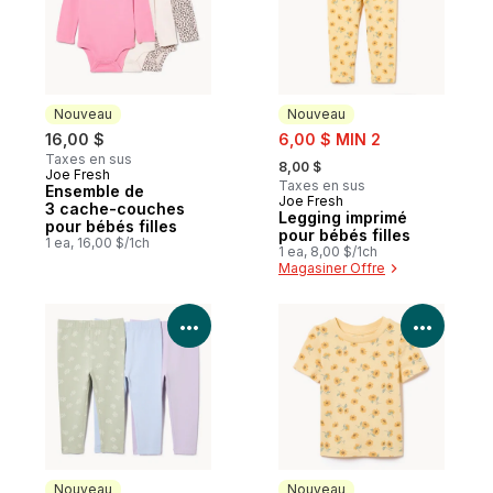
Nouveau
Nouveau
sale:
16,00 $
6,00 $ MIN 2
, formerly:
Taxes en sus
8,00 $
Joe Fresh
Nouveau
Taxes en sus
Ensemble de
Joe Fresh
Nouveau
3 cache-couches
Legging imprimé
pour bébés filles
pour bébés filles
1 ea, 16,00 $/1ch
1 ea, 8,00 $/1ch
Magasiner Offre
Voir les détails du produit
Voir le
Nouveau
Nouveau