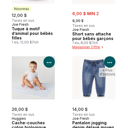
Nouveau
sale:
6,00 $ MIN 2
12,00 $
, formerly:
Taxes en sus
8,00 $
Joe Fresh
Nouveau
Taxes en sus
Tuque à motif
Joe Fresh
d’animal pour bébés
Short sans attache
filles
pour bébés garçons
1 ea, 12,00 $/1ch
1 ea, 8,00 $/1ch
Magasiner Offre
Voir les détails du produit
Voir le
+ Plus
d'options
26,00 $
14,00 $
Taxes en sus
Taxes en sus
Huggies
Joe Fresh
Cache-couches
Pantalon jogging
coton biologique
denim délavé moyen,