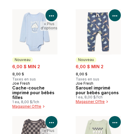
Voir les détails du produit
Voir le
+ Plus
d'options
Nouveau
Nouveau
sale:
sale:
6,00 $ MIN 2
6,00 $ MIN 2
, formerly:
, formerly:
8,00 $
8,00 $
Taxes en sus
Taxes en sus
Joe Fresh
Joe Fresh
Nouveau
Nouveau
Cache-couche
Sarouel imprimé
imprimé pour bébés
pour bébés garçons
filles
1 ea, 8,00 $/1ch
Magasiner Offre
1 ea, 8,00 $/1ch
Magasiner Offre
Voir les détails du produit
Voir le
+ Plus