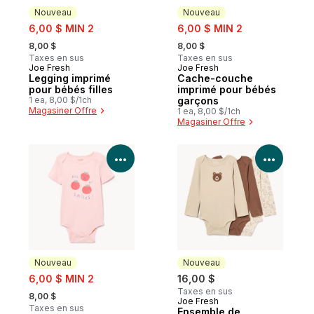
Nouveau
Nouveau
sale:
sale:
6,00 $ MIN 2
6,00 $ MIN 2
, formerly:
, formerly:
8,00 $
8,00 $
Taxes en sus
Taxes en sus
Joe Fresh
Joe Fresh
Nouveau
Nouveau
Legging imprimé
Cache-couche
pour bébés filles
imprimé pour bébés
1 ea, 8,00 $/1ch
garçons
Magasiner Offre
1 ea, 8,00 $/1ch
Magasiner Offre
Voir les détails du produit
Voir le
Nouveau
Nouveau
sale:
6,00 $ MIN 2
16,00 $
, formerly:
Taxes en sus
8,00 $
Joe Fresh
Nouveau
Taxes en sus
Ensemble de