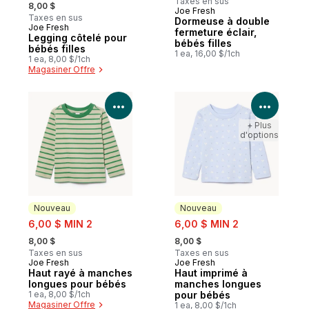
, formerly:
Taxes en sus
8,00 $
Joe Fresh
Nouveau
Taxes en sus
Dormeuse à double
Joe Fresh
Nouveau
fermeture éclair,
Legging côtelé pour
bébés filles
bébés filles
1 ea, 16,00 $/1ch
1 ea, 8,00 $/1ch
Magasiner Offre
Voir les détails du produit
Voir le
+ Plus
d'options
Nouveau
Nouveau
sale:
sale:
6,00 $ MIN 2
6,00 $ MIN 2
, formerly:
, formerly:
8,00 $
8,00 $
Taxes en sus
Taxes en sus
Joe Fresh
Joe Fresh
Nouveau
Nouveau
Haut rayé à manches
Haut imprimé à
longues pour bébés
manches longues
1 ea, 8,00 $/1ch
pour bébés
Magasiner Offre
1 ea, 8,00 $/1ch