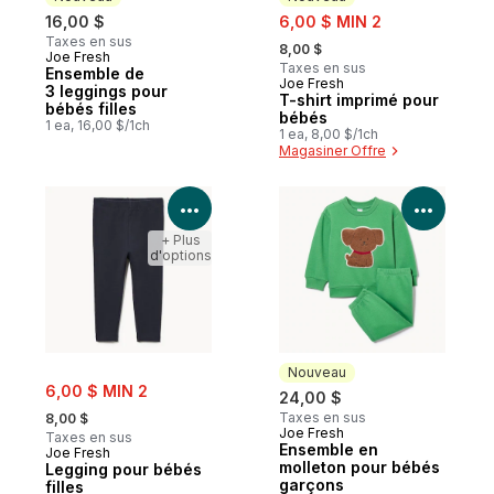
sale:
16,00 $
6,00 $ MIN 2
, formerly:
Taxes en sus
8,00 $
Joe Fresh
Nouveau
Taxes en sus
Ensemble de
Joe Fresh
Nouveau
3 leggings pour
T-shirt imprimé pour
bébés filles
bébés
1 ea, 16,00 $/1ch
1 ea, 8,00 $/1ch
Magasiner Offre
Voir les détails du produit
Voir le
+ Plus
d'options
Nouveau
sale:
6,00 $ MIN 2
24,00 $
, formerly:
Taxes en sus
8,00 $
Joe Fresh
Nouveau
Taxes en sus
Ensemble en
Joe Fresh
molleton pour bébés
Legging pour bébés
garçons
filles