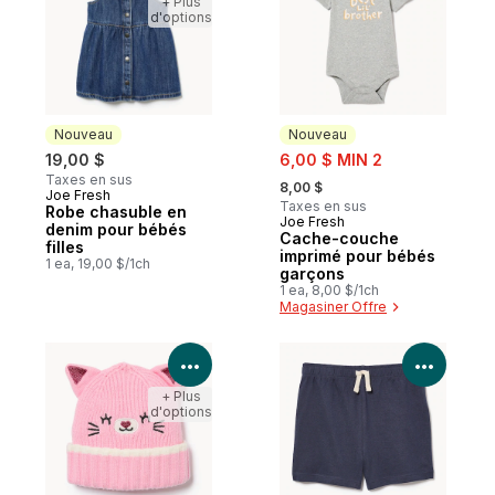
+ Plus
d'options
Nouveau
Nouveau
sale:
19,00 $
6,00 $ MIN 2
, formerly:
Taxes en sus
8,00 $
Joe Fresh
Nouveau
Taxes en sus
Robe chasuble en
Joe Fresh
Nouveau
denim pour bébés
Cache-couche
filles
imprimé pour bébés
1 ea, 19,00 $/1ch
garçons
1 ea, 8,00 $/1ch
Magasiner Offre
Voir les détails du produit
Voir le
+ Plus
d'options