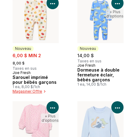
Voir les détails du produit
Voir le
+ Plus
d'options
Nouveau
Nouveau
sale:
6,00 $ MIN 2
14,00 $
, formerly:
Taxes en sus
8,00 $
Joe Fresh
Nouveau
Taxes en sus
Dormeuse à double
Joe Fresh
Nouveau
fermeture éclair,
Sarouel imprimé
bébés garçons
pour bébés garçons
1 ea, 14,00 $/1ch
1 ea, 8,00 $/1ch
Magasiner Offre
Voir les détails du produit
Voir le
+ Plus
d'options