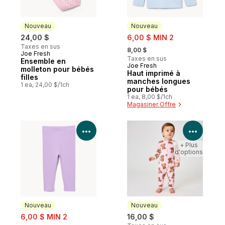
Nouveau
Nouveau
sale:
24,00 $
6,00 $ MIN 2
, formerly:
Taxes en sus
8,00 $
Joe Fresh
Nouveau
Taxes en sus
Ensemble en
Joe Fresh
Nouveau
molleton pour bébés
Haut imprimé à
filles
manches longues
1 ea, 24,00 $/1ch
pour bébés
1 ea, 8,00 $/1ch
Magasiner Offre
Voir les détails du produit
Voir le
+ Plus
d'options
Nouveau
Nouveau
sale:
6,00 $ MIN 2
16,00 $