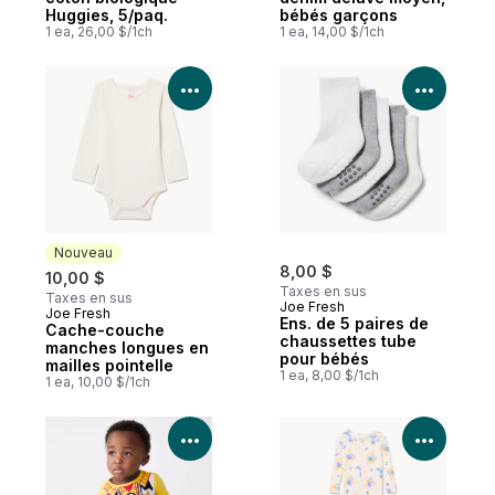
Huggies, 5/paq.
bébés garçons
1 ea, 26,00 $/1ch
1 ea, 14,00 $/1ch
Voir les détails du produit
Voir le
Nouveau
8,00 $
10,00 $
Taxes en sus
Taxes en sus
Joe Fresh
Joe Fresh
Nouveau
Ens. de 5 paires de
Cache-couche
chaussettes tube
manches longues en
pour bébés
mailles pointelle
1 ea, 8,00 $/1ch
1 ea, 10,00 $/1ch
Voir les détails du produit
Voir le