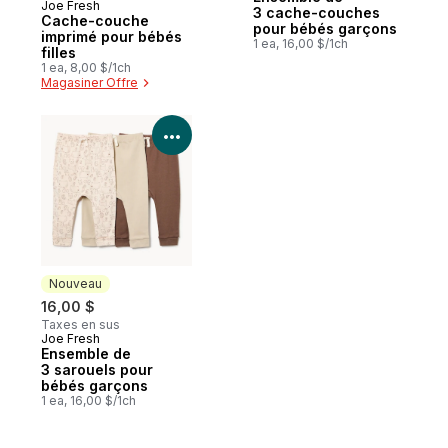
Joe Fresh
Nouveau
3 cache-couches
Cache-couche
pour bébés garçons
imprimé pour bébés
1 ea, 16,00 $/1ch
filles
1 ea, 8,00 $/1ch
Magasiner Offre
Voir les détails du produit
Nouveau
16,00 $
Taxes en sus
Joe Fresh
Nouveau
Ensemble de
3 sarouels pour
bébés garçons
1 ea, 16,00 $/1ch