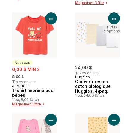
Magasiner Offre
Voir les détails du produit
Voir le
+ Plus
d'options
Nouveau
sale:
24,00 $
6,00 $ MIN 2
Taxes en sus
, formerly:
8,00 $
Huggies
Couvertures en
Taxes en sus
Joe Fresh
coton biologique
Nouveau
T-shirt imprimé pour
Huggies, 4/paq.
bébés
1 ea, 24,00 $/1ch
1 ea, 8,00 $/1ch
Magasiner Offre
Voir les détails du produit
Voir le