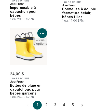
Taxes en sus
Taxes en sus
Joe Fresh
Joe Fresh
Nouveau
Imperméable à
Dormeuse à double
capuchon pour
fermeture éclair,
bébés
bébés filles
1 ea, 29,00 $/1ch
1 ea, 14,00 $/1ch
Voir les détails du produit
+ Plus
d'options
24,00 $
Taxes en sus
Joe Fresh
Bottes de pluie en
caoutchouc pour
bébés garçons
1 ea, 24,00 $/1ch
1
2
3
4
5