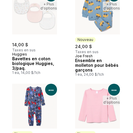
+ Plus
+ Plus
d'options
d'options
Nouveau
14,00 $
24,00 $
Taxes en sus
Taxes en sus
Huggies
Joe Fresh
Nouveau
Bavettes en coton
Ensemble en
biologique Huggies,
molleton pour bébés
3/paq.
garçons
1 ea, 14,00 $/1ch
1 ea, 24,00 $/1ch
Voir les détails du produit
Voir le
+ Plus
d'options