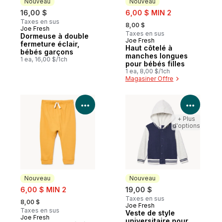
Nouveau
Nouveau
sale:
16,00 $
6,00 $ MIN 2
, formerly:
Taxes en sus
8,00 $
Joe Fresh
Nouveau
Taxes en sus
Dormeuse à double
Joe Fresh
Nouveau
fermeture éclair,
Haut côtelé à
bébés garçons
manches longues
1 ea, 16,00 $/1ch
pour bébés filles
1 ea, 8,00 $/1ch
Magasiner Offre
Voir les détails du produit
Voir le
+ Plus
d'options
Nouveau
Nouveau
sale:
6,00 $ MIN 2
19,00 $
, formerly:
Taxes en sus
8,00 $
Joe Fresh
Nouveau
Taxes en sus
Veste de style
Joe Fresh
Nouveau
universitaire pour