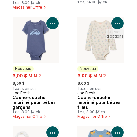
1 ea, 24,00 $/1ch
1 ea, 8,00 $/1ch
Magasiner Offre
Voir les détails du produit
Voir le
+ Plus
d'options
Nouveau
Nouveau
sale:
sale:
6,00 $ MIN 2
6,00 $ MIN 2
, formerly:
, formerly:
8,00 $
8,00 $
Taxes en sus
Taxes en sus
Joe Fresh
Joe Fresh
Nouveau
Nouveau
Cache-couche
Cache-couche
imprimé pour bébés
imprimé pour bébés
garçons
filles
1 ea, 8,00 $/1ch
1 ea, 8,00 $/1ch
Magasiner Offre
Magasiner Offre
Voir les détails du produit
Voir le