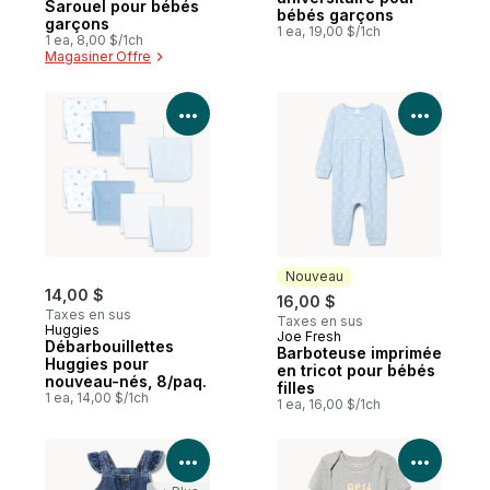
Sarouel pour bébés
bébés garçons
garçons
1 ea, 19,00 $/1ch
1 ea, 8,00 $/1ch
Magasiner Offre
Voir les détails du produit
Voir le
Nouveau
14,00 $
16,00 $
Taxes en sus
Taxes en sus
Huggies
Joe Fresh
Nouveau
Débarbouillettes
Barboteuse imprimée
Huggies pour
en tricot pour bébés
nouveau-nés, 8/paq.
filles
1 ea, 14,00 $/1ch
1 ea, 16,00 $/1ch
Voir les détails du produit
Voir le