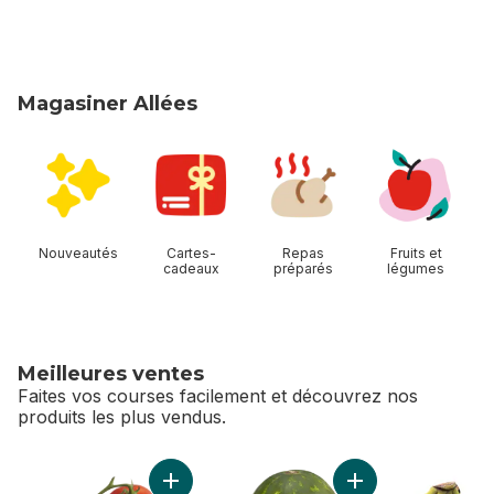
Magasiner Allées
sauter Magasiner Allées
Nouveautés
Cartes-
Repas
Fruits et
cadeaux
préparés
légumes
Meilleures ventes
Faites vos courses facilement et découvrez nos
produits les plus vendus.
sauter Meilleures ventes
Ajouter Tomates sur vigne rouge (1 grappe) 
Ajouter Melon d’ea