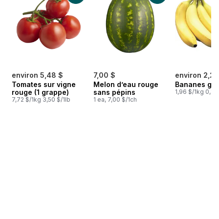
environ 5,48 $
7,00 $
environ 2,25
Tomates sur vigne
Melon d’eau rouge
Bananes gr
rouge (1 grappe)
sans pépins
1,96 $/1kg 0,89
7,72 $/1kg 3,50 $/1lb
1 ea, 7,00 $/1ch