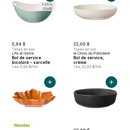
Faible
stock
5,94 $
22,00 $
Taxes en sus
Taxes en sus
Life at Home
le Choix du Président
Bol de service
Bol de service,
bicolore – sarcelle
crème
1 ea, 5,94 $/1ch
1 ea, 22,00 $/1ch
Ajouter Bol de table en forme de feuille 
Ajouter B
Nouveau