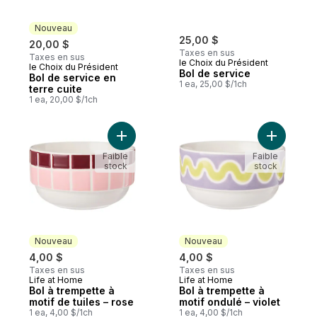
Nouveau
25,00 $
20,00 $
Taxes en sus
Taxes en sus
le Choix du Président
le Choix du Président
Nouveau
Bol de service
Bol de service en
1 ea, 25,00 $/1ch
terre cuite
1 ea, 20,00 $/1ch
Ajouter Bol à trempette à motif de tuiles –
Ajouter Bo
Faible
Faible
stock
stock
Nouveau
Nouveau
4,00 $
4,00 $
Taxes en sus
Taxes en sus
Life at Home
Life at Home
Nouveau
Nouveau
Bol à trempette à
Bol à trempette à
motif de tuiles – rose
motif ondulé – violet
1 ea, 4,00 $/1ch
1 ea, 4,00 $/1ch