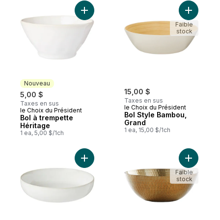
Ajouter Bol à trempette Héritage au panie
Ajouter B
Faible
stock
Nouveau
15,00 $
5,00 $
Taxes en sus
Taxes en sus
le Choix du Président
le Choix du Président
Nouveau
Bol Style Bambou,
Bol à trempette
Grand
Héritage
1 ea, 15,00 $/1ch
1 ea, 5,00 $/1ch
Ajouter Bol de service – crème au panier
Ajouter G
Faible
stock