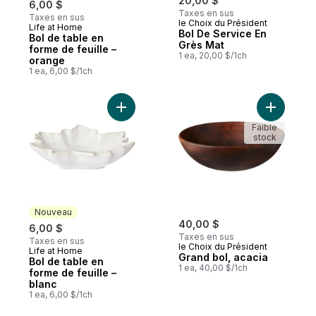
20,00 $
6,00 $
Taxes en sus
Taxes en sus
le Choix du Président
Life at Home
Nouveau
Bol De Service En
Bol de table en
Grès Mat
forme de feuille –
1 ea, 20,00 $/1ch
orange
1 ea, 6,00 $/1ch
Ajouter Bol de table en forme de feuille –
Ajouter G
Faible
stock
Nouveau
40,00 $
6,00 $
Taxes en sus
Taxes en sus
le Choix du Président
Life at Home
Nouveau
Grand bol, acacia
Bol de table en
1 ea, 40,00 $/1ch
forme de feuille –
blanc
1 ea, 6,00 $/1ch