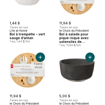
1,44 $
11,94 $
Taxes en sus
Taxes en sus
Life at Home
le Choix du Président
Bol à trempette – vert
Bol à salade pour
sauge d’antan
pique-nique avec
1 ea, 1,44 $/1ch
ustensiles de
service
1 ea, 11,94 $/1ch
encliquetables et
couvercle, motif à
carreaux corail,
Ajouter Ensemble 4 pièces avec bol à sal
Ajouter B
ensemble de 4
Faible
pièces
stock
11,94 $
5,00 $
Taxes en sus
Taxes en sus
le Choix du Président
le Choix du Président