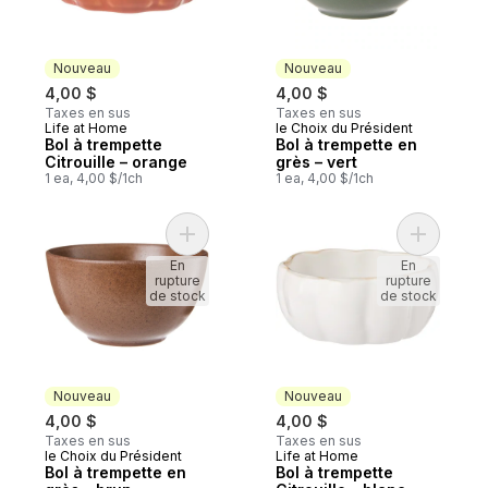
Nouveau
Nouveau
4,00 $
4,00 $
Taxes en sus
Taxes en sus
Life at Home
le Choix du Président
Nouveau
Nouveau
Bol à trempette
Bol à trempette en
Citrouille – orange
grès – vert
1 ea, 4,00 $/1ch
1 ea, 4,00 $/1ch
Ajouter Bol à trempette en grès – brun au
Ajouter Bo
En
En
rupture
rupture
de stock
de stock
Nouveau
Nouveau
4,00 $
4,00 $
Taxes en sus
Taxes en sus
le Choix du Président
Life at Home
Nouveau
Nouveau
Bol à trempette en
Bol à trempette