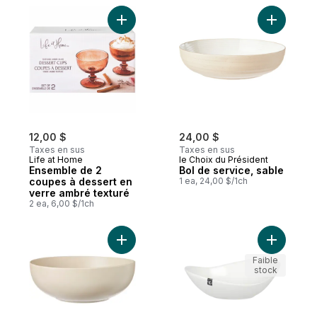
Ajouter Ensemble de 2 coupes à dessert 
Ajouter B
12,00 $
24,00 $
Taxes en sus
Taxes en sus
Life at Home
le Choix du Président
Ensemble de 2
Bol de service, sable
coupes à dessert en
1 ea, 24,00 $/1ch
verre ambré texturé
2 ea, 6,00 $/1ch
Ajouter Bol de service en terre cuite au p
Ajouter B
Faible
stock