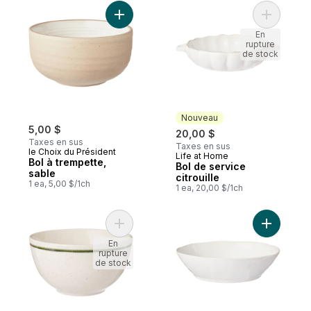
Ajouter Bol à trempette, sable au panier
Ajouter Bo
En
rupture
de stock
Nouveau
5,00 $
20,00 $
Taxes en sus
Taxes en sus
le Choix du Président
Life at Home
Nouveau
Bol à trempette,
Bol de service
sable
citrouille
1 ea, 5,00 $/1ch
1 ea, 20,00 $/1ch
Ajouter Bol à trempette peint au panier
Ajouter B
En
rupture
de stock