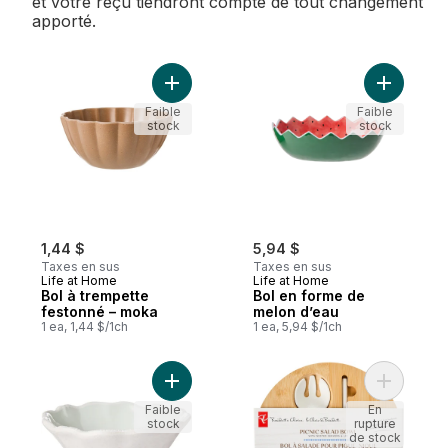
et votre reçu tiendront compte de tout changement
apporté.
Ajouter Bol à trempette festonné – moka 
Ajouter B
Faible
Faible
stock
stock
1,44 $
5,94 $
Taxes en sus
Taxes en sus
Life at Home
Life at Home
Bol à trempette
Bol en forme de
festonné – moka
melon d’eau
1 ea, 1,44 $/1ch
1 ea, 5,94 $/1ch
Ajouter Bol à trempette – vert sauge d’ant
Ajouter B
Faible
En
stock
rupture
de stock