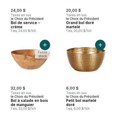
24,00 $
20,00 $
Taxes en sus
Taxes en sus
le Choix du Président
le Choix du Président
Bol de service –
Grand bol doré
crème
martelé
1 ea, 24,00 $/1ch
1 ea, 20,00 $/1ch
Ajouter Bol à salade en bois de manguier 
Ajouter Pe
Faible
stock
32,00 $
6,00 $
Taxes en sus
Taxes en sus
le Choix du Président
le Choix du Président
Bol à salade en bois
Petit bol martelé
de manguier
doré
1 ea, 32,00 $/1ch
1 ea, 6,00 $/1ch