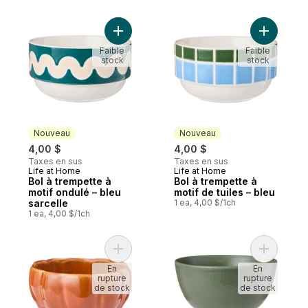
Ajouter Bol à trempette à motif ondulé – b
Ajouter Bo
Faible
Faible
stock
stock
Nouveau
Nouveau
4,00 $
4,00 $
Taxes en sus
Taxes en sus
Life at Home
Life at Home
Nouveau
Nouveau
Bol à trempette à
Bol à trempette à
motif ondulé – bleu
motif de tuiles – bleu
sarcelle
1 ea, 4,00 $/1ch
1 ea, 4,00 $/1ch
Ajouter Bol à trempette Citrouille – orange
Ajouter Bo
En
En
rupture
rupture
de stock
de stock