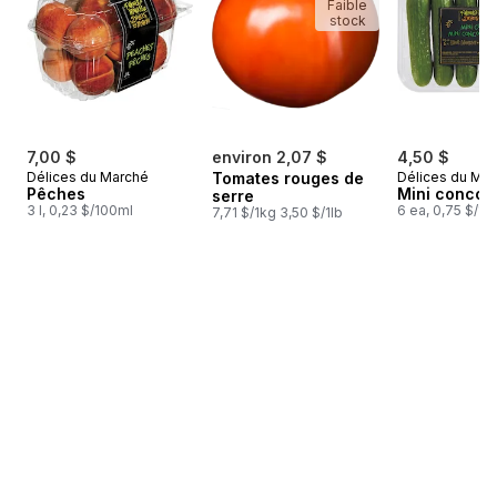
Faible
stock
7,00 $
environ 2,07 $
4,50 $
Délices du Marché
Tomates rouges de
Délices du Ma
Pêches
Mini conco
serre
3 l, 0,23 $/100ml
6 ea, 0,75 $/1c
7,71 $/1kg 3,50 $/1lb