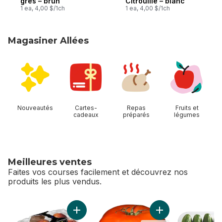
grès – brun
Citrouille – blanc
1 ea, 4,00 $/1ch
1 ea, 4,00 $/1ch
Magasiner Allées
sauter Magasiner Allées
Nouveautés
Cartes-
Repas
Fruits et
cadeaux
préparés
légumes
Meilleures ventes
Faites vos courses facilement et découvrez nos
produits les plus vendus.
sauter Meilleures ventes
Ajouter Pêches au panier
Ajouter Tomates ro