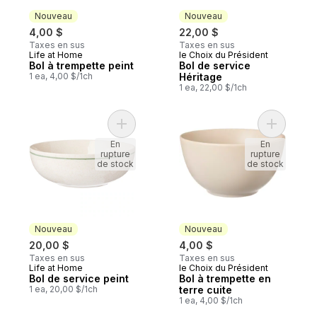
Nouveau
Nouveau
4,00 $
22,00 $
Taxes en sus
Taxes en sus
Life at Home
le Choix du Président
Nouveau
Nouveau
Bol à trempette peint
Bol de service
1 ea, 4,00 $/1ch
Héritage
1 ea, 22,00 $/1ch
Ajouter Bol de service peint au panier
Ajouter Bo
En
En
rupture
rupture
de stock
de stock
Nouveau
Nouveau
20,00 $
4,00 $
Taxes en sus
Taxes en sus
Life at Home
le Choix du Président
Nouveau
Nouveau
Bol de service peint
Bol à trempette en
1 ea, 20,00 $/1ch
terre cuite
1 ea, 4,00 $/1ch