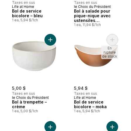
Taxes en sus
Taxes en sus
Life at Home
le Choix du Président
Bol de service
Bol à salade pour
bicolore – bleu
pique-nique avec
1 ea, 5,94 $/1ch
ustensiles
encliquetables et
1 ea, 11,94 $/1ch
couvercle, motif à
carreaux sauge,
ensemble de 4
Ajouter Bol à trempette – crème au panier
Ajouter B
pièces
En
rupture
de stock
5,00 $
5,94 $
Taxes en sus
Taxes en sus
le Choix du Président
Life at Home
Bol à trempette –
Bol de service
crème
bicolore – moka
1 ea, 5,00 $/1ch
1 ea, 5,94 $/1ch
Ajouter Bol de service bicolore – sarcelle
Ajouter B