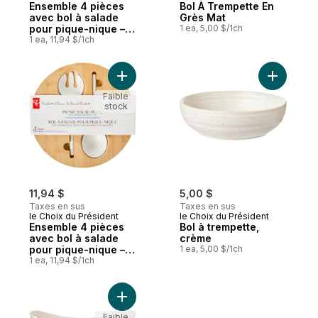
Ensemble 4 pièces
Bol À Trempette En
avec bol à salade
Grès Mat
pour pique-nique –
1 ea, 5,00 $/1ch
carreaux bleus
1 ea, 11,94 $/1ch
Ajouter Ensemble 4 pièces avec bol à sal
Ajouter B
Faible
stock
11,94 $
5,00 $
Taxes en sus
Taxes en sus
le Choix du Président
le Choix du Président
Ensemble 4 pièces
Bol à trempette,
avec bol à salade
crème
pour pique-nique –
1 ea, 5,00 $/1ch
carreaux bleu
1 ea, 11,94 $/1ch
sarcelle
Ajouter Bol de service bicolore – caramel
Faible