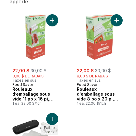
apporté.
Ajouter Rouleaux d’emballage sous vide 1
Ajouter R
sale:
, formerly:
sale:
, formerly:
22,00 $
30,00 $
22,00 $
30,00 $
8,00 $ DE RABAIS
8,00 $ DE RABAIS
Taxes en sus
Taxes en sus
Food Saver
Food Saver
Rouleaux
Rouleaux
d’emballage sous
d'emballage sous
vide 11 po x 16 pi,
vide 8 po x 20 pi,
emballage double
1 ea, 22,00 $/1ch
emballage double
1 ea, 22,00 $/1ch
Ajouter Machine sous vide compacte VS121
Faible
stock