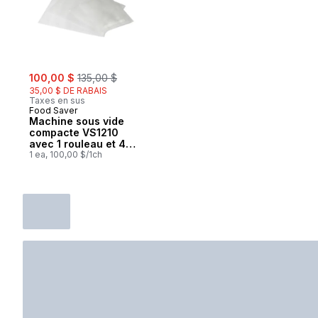
sale:
, formerly:
100,00 $
135,00 $
35,00 $ DE RABAIS
Taxes en sus
Food Saver
Machine sous vide
compacte VS1210
avec 1 rouleau et 4
sacs, noir
1 ea, 100,00 $/1ch