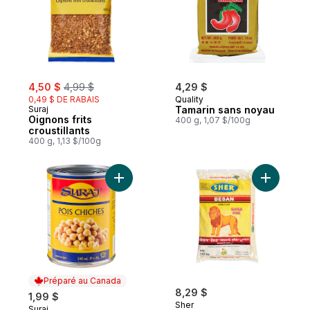
sale:
, formerly:
4,50 $
4,99 $
4,29 $
0,49 $ DE RABAIS
Quality
Suraj
Tamarin sans noyau
Oignons frits
400 g, 1,07 $/100g
croustillants
400 g, 1,13 $/100g
Ajouter Pois chiches au panier
Ajouter B
Préparé au Canada
8,29 $
1,99 $
Sher
Suraj