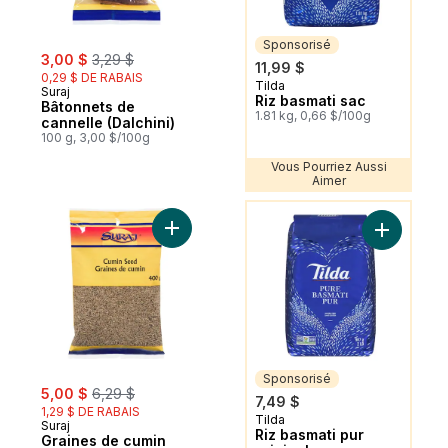
Sponsorisé
sale:
, formerly:
3,00 $
3,29 $
11,99 $
0,29 $ DE RABAIS
Tilda
Sponsorisé
Suraj
Riz basmati sac
Bâtonnets de
1.81 kg, 0,66 $/100g
cannelle (Dalchini)
100 g, 3,00 $/100g
Vous Pourriez Aussi
Aimer
Vous Pourriez Aussi Aimer
Ajouter Graines de cumin (Jeera) au pani
Ajouter Ri
Sponsorisé
sale:
, formerly:
5,00 $
6,29 $
7,49 $
1,29 $ DE RABAIS
Tilda
Sponsorisé
Suraj
Riz basmati pur
Graines de cumin