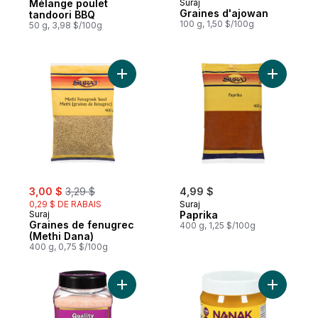
Mélange poulet
Suraj
Graines d'ajowan
tandoori BBQ
100 g, 1,50 $/100g
50 g, 3,98 $/100g
Ajouter Graines de fenugrec (Methi Dana)
Ajouter P
sale:
, formerly:
3,00 $
3,29 $
4,99 $
0,29 $ DE RABAIS
Suraj
Suraj
Paprika
Graines de fenugrec
400 g, 1,25 $/100g
(Methi Dana)
400 g, 0,75 $/100g
Ajouter Sel Rose De L'Himalaya au panier
Ajouter G