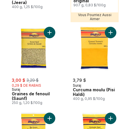
original
(Jeera)
907 g, 0,83 $/100g
400 g, 1,25 $/100g
Vous Pourriez Aussi
Aimer
Ajouter Graines de fenouil (Saunf) au pan
Ajouter C
sale:
, formerly:
3,00 $
3,29 $
3,79 $
0,29 $ DE RABAIS
Suraj
Suraj
Curcuma moulu (Pisi
Graines de fenouil
Haldi)
(Saunf)
400 g, 0,95 $/100g
250 g, 1,20 $/100g
Ajouter Feuilles de laurier au panier
Ajouter G