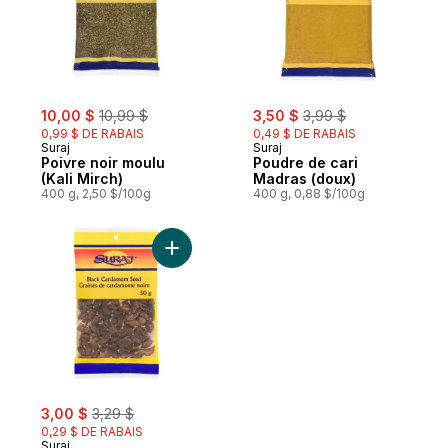
sale:
, formerly:
sale:
, formerly:
10,00 $
10,99 $
3,50 $
3,99 $
0,99 $ DE RABAIS
0,49 $ DE RABAIS
Suraj
Suraj
Poivre noir moulu
Poudre de cari
(Kali Mirch)
Madras (doux)
400 g, 2,50 $/100g
400 g, 0,88 $/100g
Ajouter Graines de cardamome noire au p
sale:
, formerly:
3,00 $
3,29 $
0,29 $ DE RABAIS
Suraj