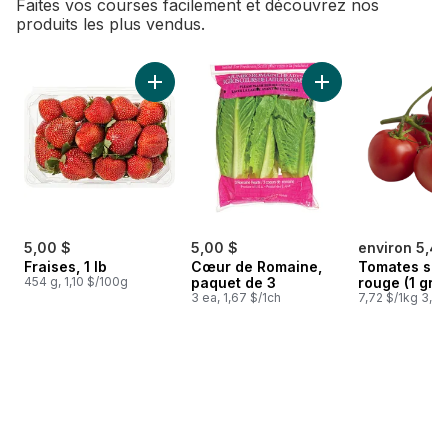
Faites vos courses facilement et découvrez nos
produits les plus vendus.
sauter Meilleures ventes
Ajouter Fraises, 1 lb au panier
Ajouter Cœur de R
5,00 $
5,00 $
environ 5,48
Fraises, 1 lb
Cœur de Romaine,
Tomates sur
454 g, 1,10 $/100g
paquet de 3
rouge (1 gra
3 ea, 1,67 $/1ch
7,72 $/1kg 3,50