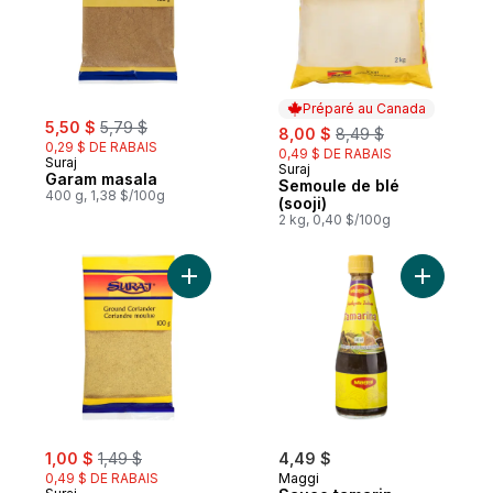
Préparé au Canada
sale:
, formerly:
5,50 $
5,79 $
sale:
, formerly:
8,00 $
8,49 $
0,29 $ DE RABAIS
0,49 $ DE RABAIS
Suraj
Suraj
Préparé au Canada
Garam masala
Semoule de blé
400 g, 1,38 $/100g
(sooji)
2 kg, 0,40 $/100g
Ajouter Coriandre moulue (Pisa Dhaniya) 
Ajouter S
sale:
, formerly:
1,00 $
1,49 $
4,49 $
0,49 $ DE RABAIS
Maggi