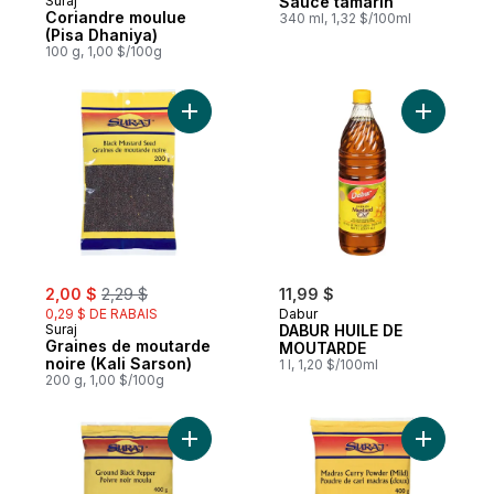
Suraj
Sauce tamarin
Coriandre moulue
340 ml, 1,32 $/100ml
(Pisa Dhaniya)
100 g, 1,00 $/100g
Ajouter Graines de moutarde noire (Kali S
Ajouter 
sale:
, formerly:
2,00 $
2,29 $
11,99 $
0,29 $ DE RABAIS
Dabur
Suraj
DABUR HUILE DE
Graines de moutarde
MOUTARDE
noire (Kali Sarson)
1 l, 1,20 $/100ml
200 g, 1,00 $/100g
Ajouter Poivre noir moulu (Kali Mirch) au 
Ajouter P