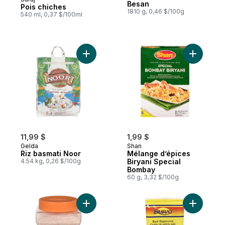
Préparé au Canada
Besan
Pois chiches
1810 g, 0,46 $/100g
540 ml, 0,37 $/100ml
Ajouter Riz basmati Noor au panier
Ajouter M
11,99 $
1,99 $
Gelda
Shan
Riz basmati Noor
Mélange d’épices
4.54 kg, 0,26 $/100g
Biryani Special
Bombay
60 g, 3,32 $/100g
Ajouter Himalaya Sel Rose au panier
Ajouter Gr