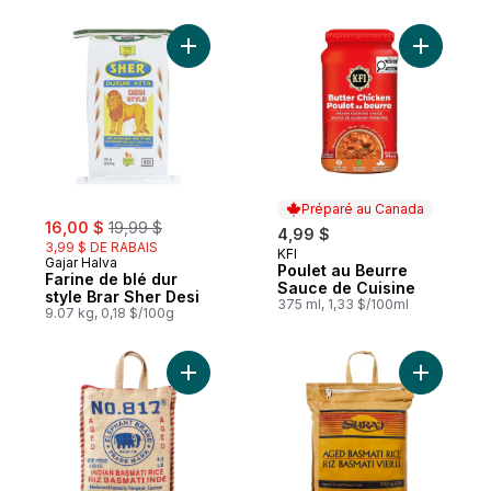
Ajouter Farine de blé dur style Brar Sher 
Ajouter P
Préparé au Canada
sale:
, formerly:
16,00 $
19,99 $
4,99 $
3,99 $ DE RABAIS
KFI
Préparé au Canada
Gajar Halva
Poulet au Beurre
Farine de blé dur
Sauce de Cuisine
style Brar Sher Desi
375 ml, 1,33 $/100ml
9.07 kg, 0,18 $/100g
Ajouter Riz basmati indien au panier
Ajouter Ri