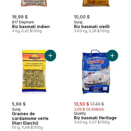
16,99 $
10,00 $
817 Elephant
Suraj
Riz basmati indien
Riz basmati vieilli
4 kg, 0,42 $/100g
3.63 kg, 0,28 $/100g
Ajouter Graines de cardamome verte (Hari 
Ajouter R
sale:
, formerly:
5,99 $
13,50 $
17,49 $
Suraj
3,99 $ DE RABAIS
Graines de
Quality
Riz basmati Heritage
cardamome verte
3.63 kg, 0,37 $/100g
(Hari Elaichi)
50 g, 11,98 $/100g