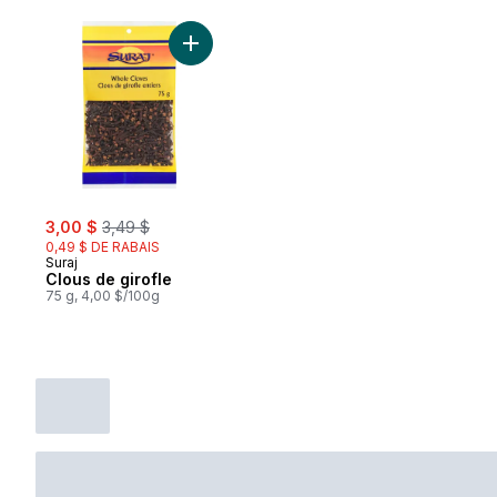
Ajouter Clous de girofle au panier
sale:
, formerly:
3,00 $
3,49 $
0,49 $ DE RABAIS
Suraj
Clous de girofle
75 g, 4,00 $/100g