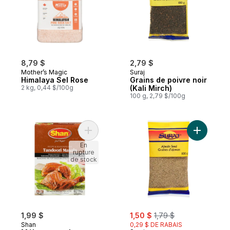
8,79 $
2,79 $
Mother’s Magic
Suraj
Himalaya Sel Rose
Grains de poivre noir
2 kg, 0,44 $/100g
(Kali Mirch)
100 g, 2,79 $/100g
Ajouter Mélange poulet tandoori BBQ au 
Ajouter G
En
rupture
de stock
sale:
, formerly:
1,99 $
1,50 $
1,79 $
Shan
0,29 $ DE RABAIS