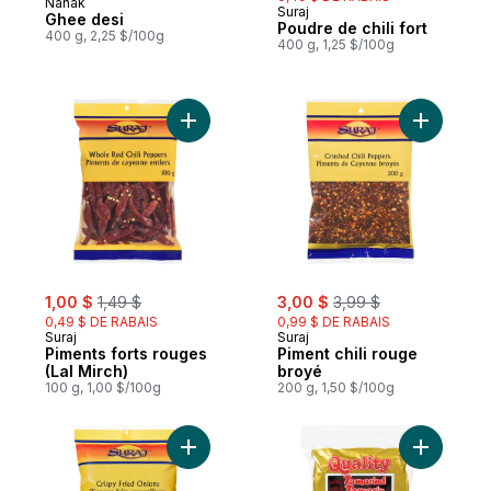
Nanak
Préparé au Canada
Suraj
Ghee desi
Poudre de chili fort
400 g, 2,25 $/100g
400 g, 1,25 $/100g
Ajouter Piments forts rouges (Lal Mirch) a
Ajouter P
sale:
, formerly:
sale:
, formerly:
1,00 $
1,49 $
3,00 $
3,99 $
0,49 $ DE RABAIS
0,99 $ DE RABAIS
Suraj
Suraj
Piments forts rouges
Piment chili rouge
(Lal Mirch)
broyé
100 g, 1,00 $/100g
200 g, 1,50 $/100g
Ajouter Oignons frits croustillants au panie
Ajouter T