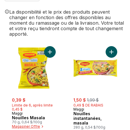
La disponibilité et le prix des produits peuvent
changer en fonction des offres disponibles au
moment du ramassage ou de la livraison. Votre total
et votre reçu tiendront compte de tout changement
apporté.
Ajouter Nouilles Masala au panier
Ajouter N
sale:
, formerly:
sale:
, formerly:
0,39 $
1,50 $
1,99 $
Limite de 6, après limite
0,49 $ DE RABAIS
0,45 $
Maggi
Maggi
Nouilles
Nouilles Masala
instantanées,
70 g, 0,64 $/100g
masala
Magasiner Offre
280 g, 0,54 $/100g