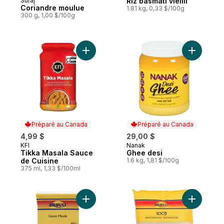
Suraj
Riz basmati vieilli
Coriandre moulue
1.81 kg, 0,33 $/100g
300 g, 1,00 $/100g
Ajouter Tikka Masala Sauce de Cuisine au
Ajouter G
Préparé au Canada
Préparé au Canada
4,99 $
29,00 $
KFI
Nanak
Préparé au Canada
Préparé au Canada
Tikka Masala Sauce
Ghee desi
de Cuisine
1.6 kg, 1,81 $/100g
375 ml, 1,33 $/100ml
Ajouter Garam masala au panier
Ajouter S