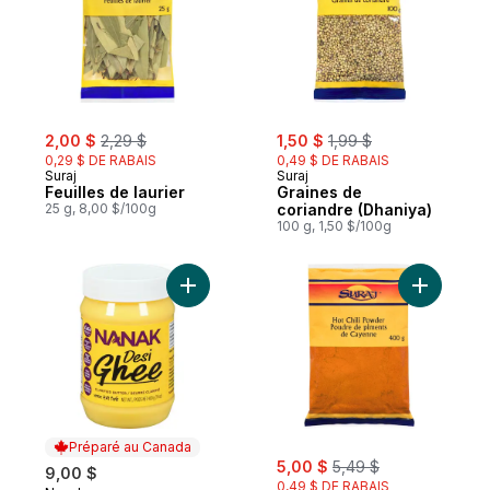
sale:
, formerly:
sale:
, formerly:
2,00 $
2,29 $
1,50 $
1,99 $
0,29 $ DE RABAIS
0,49 $ DE RABAIS
Suraj
Suraj
Feuilles de laurier
Graines de
25 g, 8,00 $/100g
coriandre (Dhaniya)
100 g, 1,50 $/100g
Ajouter Ghee desi au panier
Ajouter Po
Préparé au Canada
sale:
, formerly:
5,00 $
5,49 $
9,00 $
0,49 $ DE RABAIS