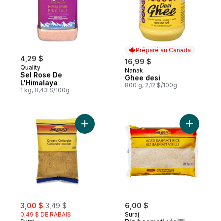
Préparé au Canada
4,29 $
16,99 $
Quality
Nanak
Préparé au Canada
Sel Rose De
Ghee desi
L'Himalaya
800 g, 2,12 $/100g
1 kg, 0,43 $/100g
Ajouter Coriandre moulue au panier
Ajouter Ri
sale:
, formerly:
3,00 $
3,49 $
6,00 $
0,49 $ DE RABAIS
Suraj