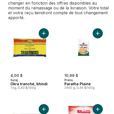
changer en fonction des offres disponibles au
moment du ramassage ou de la livraison. Votre total
et votre reçu tiendront compte de tout changement
apporté.
Ajouter Okra tranché, bhindi au panier
Ajouter P
4,00 $
10,99 $
Suraj
Prana
Okra tranché, bhindi
Paratha Plaine
1 kg, 0,40 $/100g
2400 g, 0,46 $/100g
Ajouter Okra entier, bhindi au panier
Ajouter L