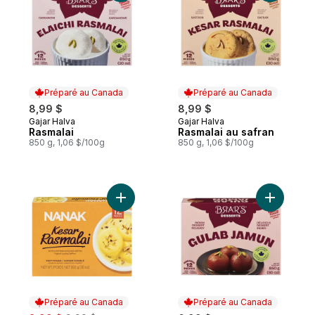
Préparé au Canada
Préparé au Canada
8,99 $
8,99 $
Gajar Halva
Gajar Halva
Préparé au Canada
Préparé au Canada
Rasmalai
Rasmalai au safran
850 g, 1,06 $/100g
850 g, 1,06 $/100g
Ajouter Kesar Rasmalai au panier
Ajouter G
Préparé au Canada
Préparé au Canada
sale:
, formerly: