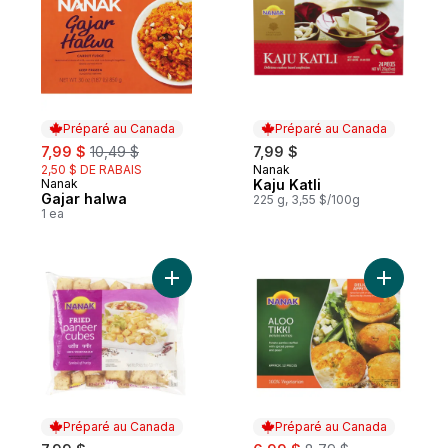
Préparé au Canada
Préparé au Canada
sale:
, formerly:
7,99 $
10,49 $
7,99 $
2,50 $ DE RABAIS
Nanak
Préparé au Canada
Nanak
Kaju Katli
Préparé au Canada
Gajar halwa
225 g, 3,55 $/100g
1 ea
Ajouter Fromage paneer frit au panier
Ajouter Al
Préparé au Canada
Préparé au Canada
sale:
, formerly: