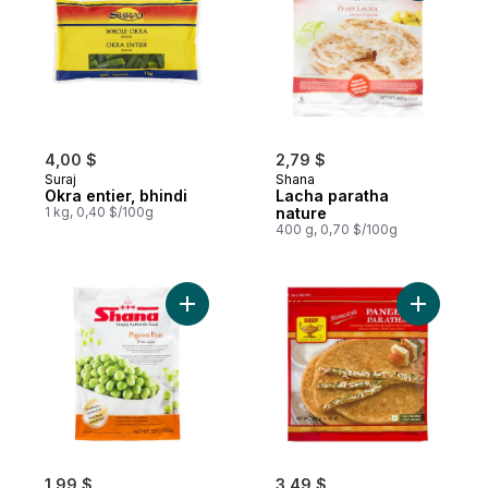
4,00 $
2,79 $
Suraj
Shana
Okra entier, bhindi
Lacha paratha
1 kg, 0,40 $/100g
nature
400 g, 0,70 $/100g
Ajouter Pois perdrix au panier
Ajouter P
1,99 $
3,49 $