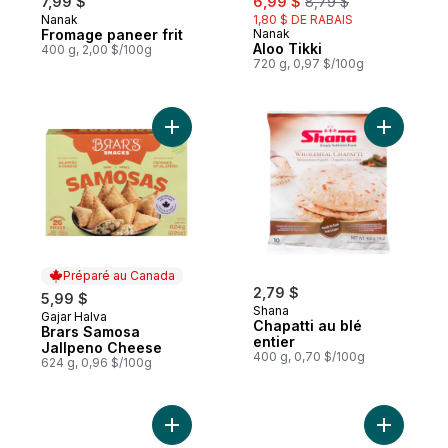
7,99 $
6,99 $
8,79 $
Nanak
1,80 $ DE RABAIS
Préparé au Canada
Fromage paneer frit
Nanak
Préparé au Canada
Aloo Tikki
400 g, 2,00 $/100g
720 g, 0,97 $/100g
Ajouter Brars Samosa Jallpeno Cheese au
Ajouter Ch
Préparé au Canada
2,79 $
5,99 $
Shana
Gajar Halva
Préparé au Canada
Chapatti au blé
Brars Samosa
entier
Jallpeno Cheese
400 g, 0,70 $/100g
624 g, 0,96 $/100g
Ajouter Collations de Légume 10 Pcs 400 
Ajouter C