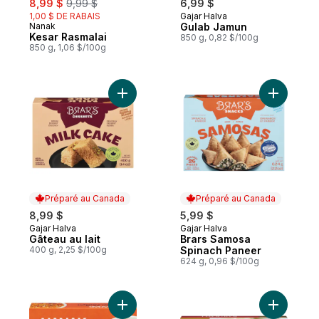
8,99 $
9,99 $
6,99 $
1,00 $ DE RABAIS
Gajar Halva
Préparé au Canada
Nanak
Gulab Jamun
Préparé au Canada
Kesar Rasmalai
850 g, 0,82 $/100g
850 g, 1,06 $/100g
Ajouter Gâteau au lait au panier
Ajouter B
Préparé au Canada
Préparé au Canada
8,99 $
5,99 $
Gajar Halva
Gajar Halva
Préparé au Canada
Préparé au Canada
Gâteau au lait
Brars Samosa
400 g, 2,25 $/100g
Spinach Paneer
624 g, 0,96 $/100g
Ajouter Gajar halwa au panier
Ajouter Ka