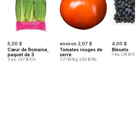
5,00 $
environ 2,07 $
4,00 $
Cœur de Romaine,
Tomates rouges de
Bleuets
paquet de 3
serre
1 ea, 1,18 $/100
3 ea, 1,67 $/1ch
7,71 $/1kg 3,50 $/1lb