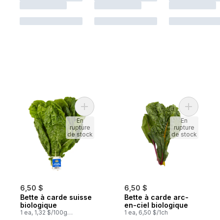
Ajouter Bette à carde suisse biologique a
Ajouter B
En
En
rupture
rupture
de stock
de stock
6,50 $
6,50 $
Bette à carde suisse
Bette à carde arc-
biologique
en-ciel biologique
1 ea, 1,32 $/100g
1 ea, 6,50 $/1ch
0,60 $/1lb