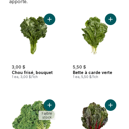
apporté.
Ajouter Chou frisé, bouquet au panier
Ajouter B
3,00 $
5,50 $
Chou frisé, bouquet
Bette à carde verte
1 ea, 3,00 $/1ch
1 ea, 5,50 $/1ch
Ajouter Chou Frise Vert Biologique 18 au 
Ajouter B
Faible
stock