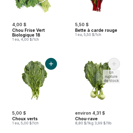
4,00 $
5,50 $
Chou Frise Vert
Bette à carde rouge
Biologique 18
1 ea, 5,50 $/1ch
1 ea, 4,00 $/1ch
Ajouter Choux verts au panier
Ajouter C
En
rupture
de stock
5,00 $
environ 4,31 $
Choux verts
Chou-rave
1 ea, 5,00 $/1ch
8,80 $/1kg 3,99 $/1lb