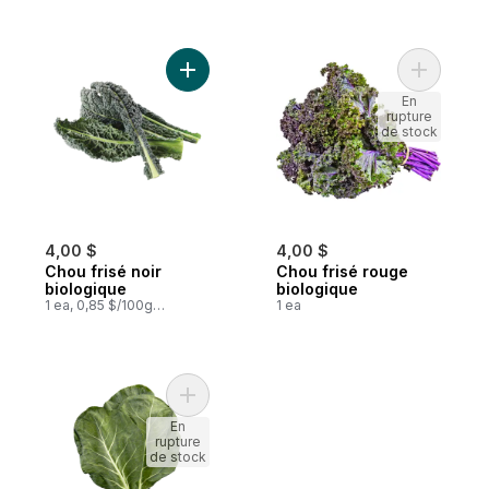
Ajouter Chou frisé noir biologique au pani
Ajouter C
En
rupture
de stock
4,00 $
4,00 $
Chou frisé noir
Chou frisé rouge
biologique
biologique
1 ea, 0,85 $/100g
1 ea
0,38 $/1lb
Ajouter Chou cavalier biologique au panie
En
rupture
de stock