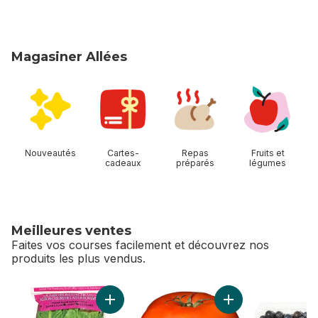
Magasiner Allées
sauter Magasiner Allées
Nouveautés
Cartes-
Repas
Fruits et
cadeaux
préparés
légumes
Meilleures ventes
Faites vos courses facilement et découvrez nos
produits les plus vendus.
sauter Meilleures ventes
Ajouter Cœur de Romaine, paquet de 3 au p
Ajouter Tomates ro