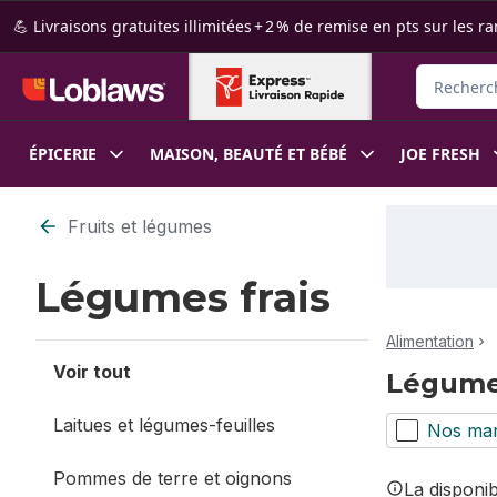
Passer au contenu principal
Passer au pied de page
💪 Livraisons gratuites illimitées + 2 % de remise en pts sur le
Rechercher
ÉPICERIE
MAISON, BEAUTÉ ET BÉBÉ
JOE FRESH
Passer au filtrage du contenu
Fruits et légumes
Légumes frais
Alimentation
Voir tout
Légumes
Laitues et légumes-feuilles
Nos ma
Pommes de terre et oignons
La disponi