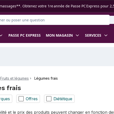
s ramassages**. Obtenez votre 1re année de Passe PC Express pour 2,
 des produits
PASSE PC EXPRESS
MON MAGASIN
SERVICES
Fruits et légumes
Légumes frais
 frais
rques
Offres
Diététique
bilité et le prix des produits peuvent changer en fonction 