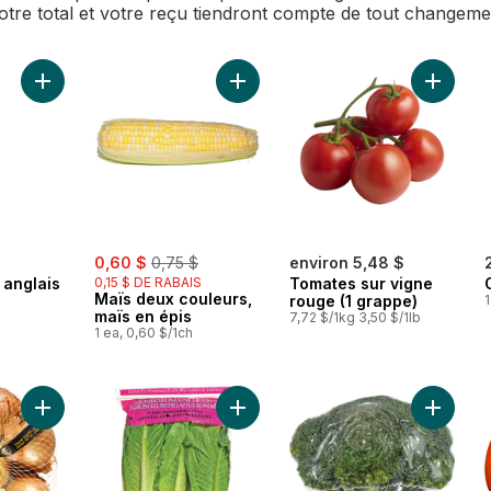
Votre total et votre reçu tiendront compte de tout changem
Ajouter Concombres anglais au panier
Ajouter Maïs deux couleurs, maïs e
Ajouter
sale:
, formerly:
0,60 $
0,75 $
environ 5,48 $
anglais
0,15 $ DE RABAIS
Tomates sur vigne
Maïs deux couleurs,
rouge (1 grappe)
1
maïs en épis
7,72 $/1kg 3,50 $/1lb
1 ea, 0,60 $/1ch
Ajouter Oignons jaunes, sac de 3 lb au panier
Ajouter Cœur de Romaine, paquet 
Ajouter