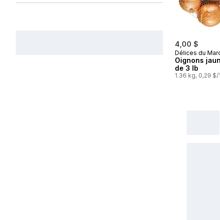
Champignons
Concombres, céleris et poireaux
4,00 $
Délices du Mar
Oignons jaun
de 3 lb
1.36 kg, 0,29 $