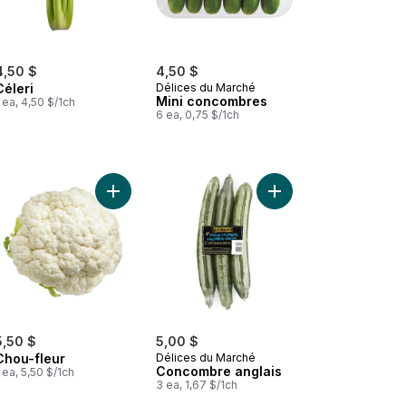
4,50 $
4,50 $
Céleri
Délices du Marché
Mini concombres
 ea, 4,50 $/1ch
6 ea, 0,75 $/1ch
 Poivrons rouges au panier
Ajouter Chou-fleur au panier
Ajouter Concombre an
5,50 $
5,00 $
Chou-fleur
Délices du Marché
Concombre anglais
 ea, 5,50 $/1ch
3 ea, 1,67 $/1ch