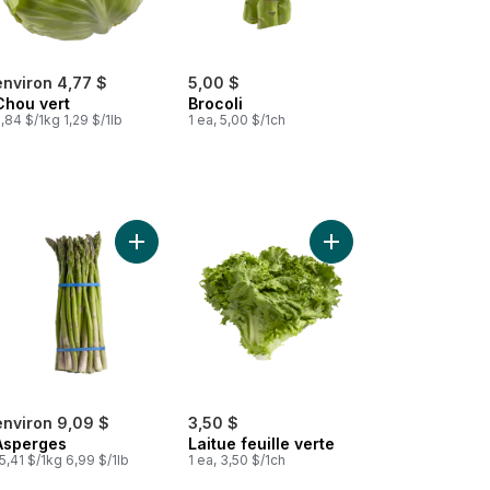
environ 4,77 $
5,00 $
Chou vert
Brocoli
,84 $/1kg 1,29 $/1lb
1 ea, 5,00 $/1ch
Oignons rouges, sac de 3 lb au panier
Ajouter Asperges au panier
Ajouter Laitue feuille 
environ 9,09 $
3,50 $
Asperges
Laitue feuille verte
5,41 $/1kg 6,99 $/1lb
1 ea, 3,50 $/1ch