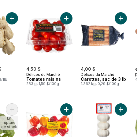
Ajouter Gingembre au panier
Ajouter Tomates raisins au panier
Ajouter 
$
4,50 $
4,00 $
Délices du Marché
Délices du Marché
Tomates raisins
Carottes, sac de 3 lb
$/1lb
4
283 g, 1,59 $/100g
1.362 kg, 0,29 $/100g
Ajouter Couronnes de brocoli au panier
Ajouter Naturellement imparfaits p
Ajouter 
En
rupture
de stock