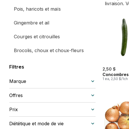
livraison. 
Pois, haricots et maïs
Gingembre et ail
Courges et citrouilles
Brocolis, choux et choux-fleurs
Carottes, radis et légumes racines
Filtres
2,50 $
Concombres 
Aubergines et courgettes
1 ea, 2,50 $/1ch
Marque
Asperges, artichauts et rapini
Offres
Légumes du monde et de spécialité
Prix
Tomates et poivrons
Diététique et mode de vie