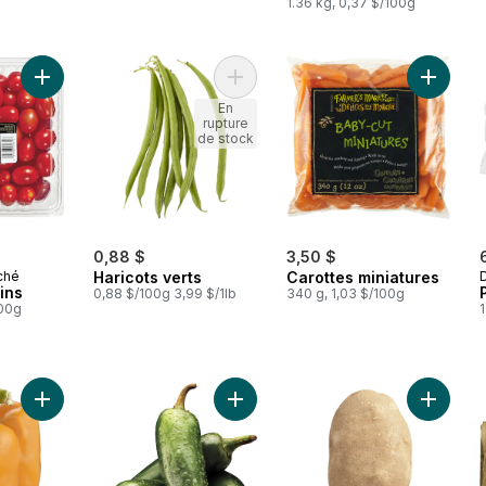
1.36 kg, 0,37 $/100g
Ajouter Tomates raisins au panier
Ajouter Haricots verts au panier
Ajouter 
En
rupture
de stock
0,88 $
3,50 $
ché
Haricots verts
Carottes miniatures
ins
0,88 $/100g 3,99 $/1lb
340 g, 1,03 $/100g
100g
1
Ajouter Poivron orange au panier
Ajouter Piments jalapeño au panier
Ajouter