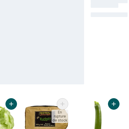
Ajouter Laitue iceberg au panier
Ajouter Pommes de terre Russet, sa
Ajouter
En
rupture
de stock