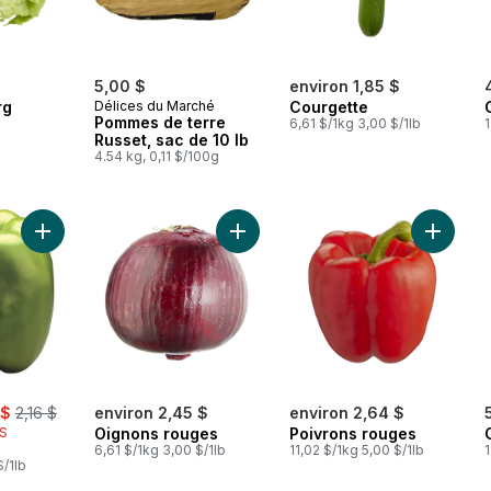
5,00 $
environ 1,85 $
rg
Délices du Marché
Courgette
Pommes de terre
6,61 $/1kg 3,00 $/1lb
1
Russet, sac de 10 lb
4.54 kg, 0,11 $/100g
Ajouter Poivron vert au panier
Ajouter Oignons rouges au panier
Ajouter
, formerly:
 $
2,16 $
environ 2,45 $
environ 2,64 $
IS
Oignons rouges
Poivrons rouges
6,61 $/1kg 3,00 $/1lb
11,02 $/1kg 5,00 $/1lb
1
$/1lb