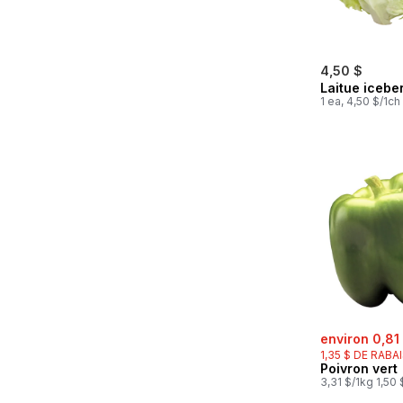
4,50 $
Laitue icebe
1 ea, 4,50 $/1ch
sale:
environ 0,81
1,35 $ DE RABA
Poivron vert
3,31 $/1kg 1,50 