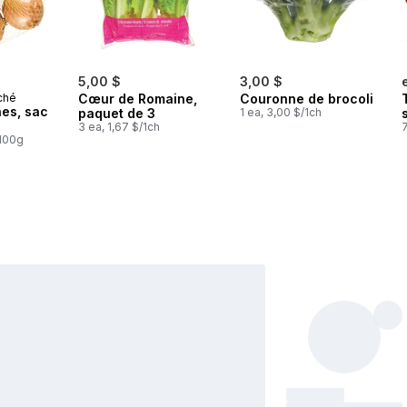
5,00 $
3,00 $
ché
Cœur de Romaine,
Couronne de brocoli
es, sac
paquet de 3
1 ea, 3,00 $/1ch
3 ea, 1,67 $/1ch
7
/100g