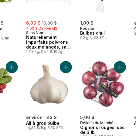
sale:
, formerly:
 $
6,00 $
10,00 $
1,00 $
de
4,00 $ DE RABAIS
Rooster
Sans Nom
Bulbes d’ail
2
Naturellement
90 g, 0,33 $/1ch
 $/1lb
imparfaits poivrons
doux mélangés, sac
de 2,5 lbs
1.113 kg, 0,54 $/100g
Ajouter Radis au panier
Ajouter Ail à gros bulbe au panier
Ajouter 
environ 1,43 $
5,00 $
Ail à gros bulbe
Délices du Marché
Oignons rouges, sac
14,33 $/1kg 6,50 $/1lb
1
de 3 lb