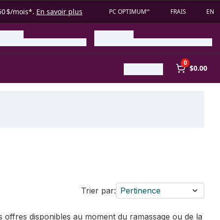
50 $/mois*.
En savoir plus
PC OPTIMUM🅪
FRAIS
EN
0
$0.00
Trier par:
Pertinence
des offres disponibles au moment du ramassage ou de la