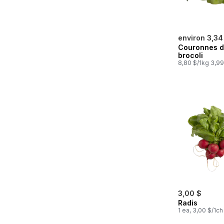
environ 3,34
Couronnes 
brocoli
8,80 $/1kg 3,99
3,00 $
Radis
1 ea, 3,00 $/1ch