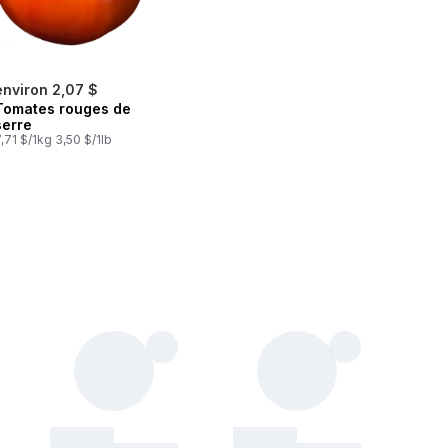
environ 2,07 $
Tomates rouges de
serre
,71 $/1kg 3,50 $/1lb