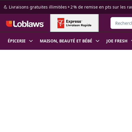
Passer au contenu principal
Passer au pied de page
💪 Livraisons gratuites illimitées + 2 % de remise en pts sur le
Rechercher
ÉPICERIE
MAISON, BEAUTÉ ET BÉBÉ
JOE FRESH