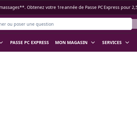
s ramassages**. Obtenez votre 1re année de Passe PC Express pour 2,
 des produits
PASSE PC EXPRESS
MON MAGASIN
SERVICES