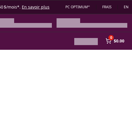
50 $/mois*.
En savoir plus
PC OPTIMUM🅪
FRAIS
EN
0
$0.00