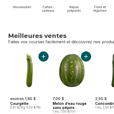
Nouveautés
Cartes-
Repas
Fruits et
cadeaux
préparés
légumes
Meilleures ventes
Faites vos courses facilement et découvrez nos produi
sauter Meilleures ventes
Ajouter Courgette au panier
Ajouter Melon d’
environ 1,85 $
7,00 $
2,50 $
Courgette
Melon d’eau rouge
Concombre
6,61 $/1kg 3,00 $/1lb
sans pépins
1 ea, 2,50 $/
1 ea, 7,00 $/1ch