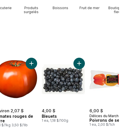
cuterie
Produits
Boissons
Fruit de mer
Boutique d
surgelés
fleurs
Avocats au panier
Ajouter Tomates rouges de serre au panier
Ajouter Bleuets au panier
viron 2,07 $
4,00 $
6,00 $
mates rouges de
Bleuets
Délices du Marché
Poivrons de serre
rre
1 ea, 1,18 $/100g
1 ea, 2,00 $/1ch
1 $/1kg 3,50 $/1lb