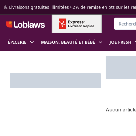
Passer au contenu principal
Passer au pied de page
💪 Livraisons gratuites illimitées + 2 % de remise en pts sur le
Rechercher
ÉPICERIE
MAISON, BEAUTÉ ET BÉBÉ
JOE FRESH
Passer au filtrage du contenu
Aucun article