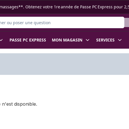
s ramassages**. Obtenez votre 1re année de Passe PC Express pour 2,
 des produits
PASSE PC EXPRESS
MON MAGASIN
SERVICES
 n'est disponible.