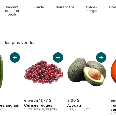
Produits
Viande
Boulangerie
Garde-
Char
laitiers et
manger
oeufs
ts les plus vendus.
eau rouge sans pépins au panier
Ajouter Concombres anglais au panier
Ajouter Cerises rouges au panier
Ajouter 
environ 11,77 $
2,00 $
en
s anglais
Cerises rouges
Avocats
To
1ch
13,23 $/1kg 6,00 $/1lb
1 ea, 2,00 $/1ch
se
7,7