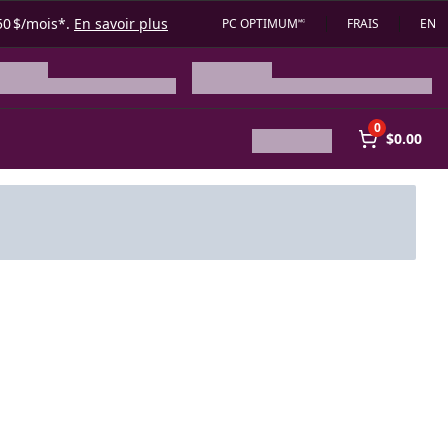
50 $/mois*.
En savoir plus
PC OPTIMUM🅪
FRAIS
EN
0
$0.00