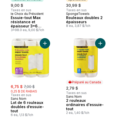
9,00 $
30,99 $
Taxes en sus
Taxes en sus
le Choix du Président
SpongeTowels
Abonner et mériter
Sponsorisé
Essuie-tout Max
Rouleaux doubles 2
résistance et
épaisseurs
épaisseur 3=6
8 ea, 3,87 $/1ch
rouleaux
3x98.0 ea, 9,00 $/1ch
Ajouter Lot de 6 rouleaux doubles d’essui
Ajouter 2
Préparé au Canada
sale:
, formerly:
6,75 $
7,00 $
2,79 $
0,25 $ DE RABAIS
Taxes en sus
Taxes en sus
Sans Nom
Préparé au Canada
Sans Nom
2 rouleaux
Lot de 6 rouleaux
ordinaires d'essuie-
doubles d’essuie-
tout
tout
2 ea, 1,40 $/1ch
6 ea, 1,13 $/1ch