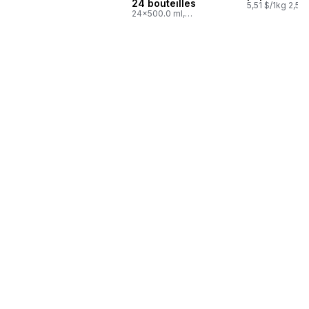
24 bouteilles
5,51 $/1kg 2,50 
24x500.0 ml,
0,03 $/100ml