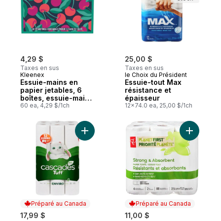
4,29 $
25,00 $
Taxes en sus
Taxes en sus
Kleenex
le Choix du Président
Essuie-mains en
Essuie-tout Max
papier jetables, 6
résistance et
boîtes, essuie-mains
épaisseur
en papier pour la
60 ea, 4,29 $/1ch
12x74.0 ea, 25,00 $/1ch
salle de bain, 60
essuie-mains par
boîte (total de 360
Ajouter CASC RT TUFF ENV 12 ROUL JUM
Ajouter Es
essuie-mains en
papier)
Préparé au Canada
Préparé au Canada
17,99 $
11,00 $