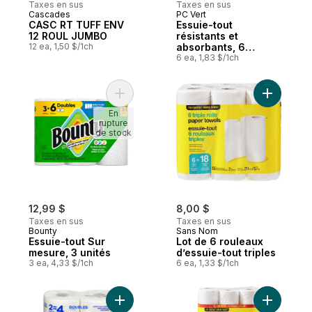
Taxes en sus
Taxes en sus
Cascades
PC Vert
Préparé au Canada
Préparé au Canada
CASC RT TUFF ENV
Essuie-tout
12 ROUL JUMBO
résistants et
12 ea, 1,50 $/1ch
absorbants, 6
rouleaux ordinaires
6 ea, 1,83 $/1ch
Ajouter Essuie-tout Sur mesure, 3 unités a
Ajouter Lo
En
rupture
de stock
12,99 $
8,00 $
Taxes en sus
Taxes en sus
Bounty
Sans Nom
Essuie-tout Sur
Lot de 6 rouleaux
mesure, 3 unités
d’essuie-tout triples
3 ea, 4,33 $/1ch
6 ea, 1,33 $/1ch
Ajouter Rouleaux d'essuie-tout 2 épaisse
Ajouter Ro