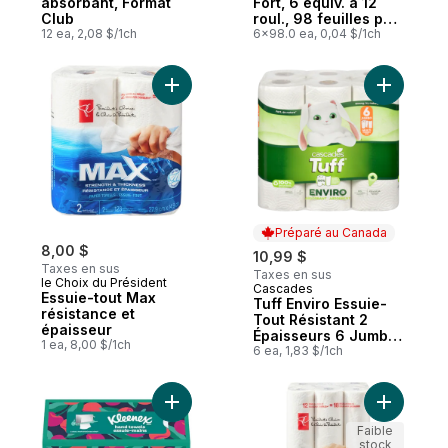
absorbant, Format
Fort, 6 équiv. à 12
Club
roul., 98 feuilles par
12 ea, 2,08 $/1ch
rouleau
6x98.0 ea, 0,04 $/1ch
Ajouter Essuie-tout Max résistance et épa
Ajouter T
Préparé au Canada
8,00 $
10,99 $
Taxes en sus
Taxes en sus
le Choix du Président
Cascades
Préparé au Canada
Essuie-tout Max
Tuff Enviro Essuie-
résistance et
Tout Résistant 2
épaisseur
Épaisseurs 6 Jumbo
1 ea, 8,00 $/1ch
Multi Formats
6 ea, 1,83 $/1ch
Ajouter Essuie-mains en papier jetables, 6
Ajouter E
Faible
stock