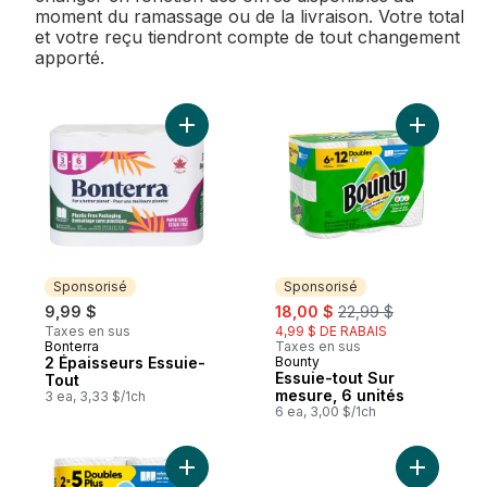
moment du ramassage ou de la livraison. Votre total
et votre reçu tiendront compte de tout changement
apporté.
Ajouter 2 Épaisseurs Essuie-Tout au panie
Ajouter E
Sponsorisé
Sponsorisé
sale:
, formerly:
9,99 $
18,00 $
22,99 $
Taxes en sus
4,99 $ DE RABAIS
Bonterra
Taxes en sus
Sponsorisé
2 Épaisseurs Essuie-
Bounty
Sponsorisé
Essuie-tout Sur
Tout
mesure, 6 unités
3 ea, 3,33 $/1ch
6 ea, 3,00 $/1ch
Ajouter Essuie-tout Sur mesure, 2 unités a
Ajouter E