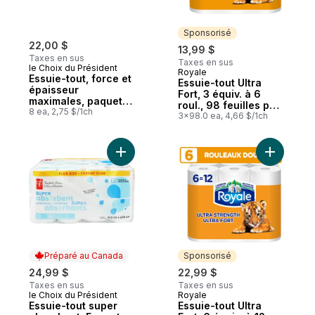
Sponsorisé
22,00 $
13,99 $
Taxes en sus
Taxes en sus
le Choix du Président
Royale
Sponsorisé
Essuie-tout, force et
Essuie-tout Ultra
épaisseur
Fort, 3 équiv. à 6
maximales, paquet
roul., 98 feuilles par
de 8 rouleaux
8 ea, 2,75 $/1ch
rouleau
3x98.0 ea, 4,66 $/1ch
Ajouter Essuie-tout super absorbant, Form
Ajouter Es
Préparé au Canada
Sponsorisé
24,99 $
22,99 $
Taxes en sus
Taxes en sus
le Choix du Président
Royale
Préparé au Canada
Sponsorisé
Essuie-tout super
Essuie-tout Ultra