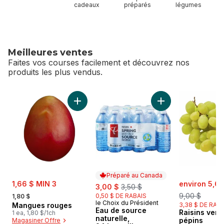
cadeaux
préparés
légumes
Meilleures ventes
Faites vos courses facilement et découvrez nos
produits les plus vendus.
sauter Meilleures ventes
Ajouter Mangues rouges au panier
Ajouter Eau de sour
Préparé au Canada
sale:
sale:
1,66 $ MIN 3
sale:
, formerly:
environ 5,62
3,00 $
3,50 $
, formerly:
9,00 $
0,50 $ DE RABAIS
1,80 $
le Choix du Président
Préparé au Canada
Mangues rouges
3,38 $ DE RAB
Eau de source
Raisins vert
1 ea, 1,80 $/1ch
naturelle,
pépins
Magasiner Offre