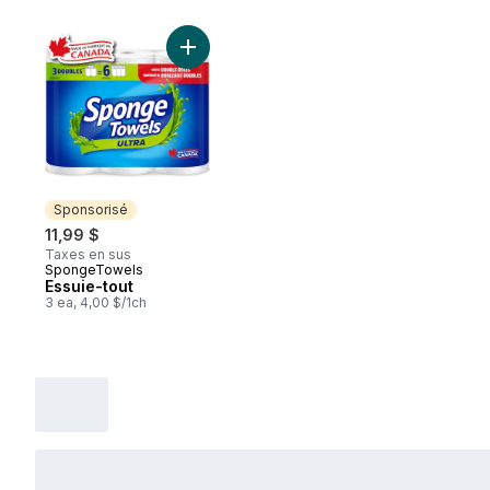
Ajouter Essuie-tout au panier
Sponsorisé
11,99 $
Taxes en sus
SpongeTowels
Sponsorisé
Essuie-tout
3 ea, 4,00 $/1ch