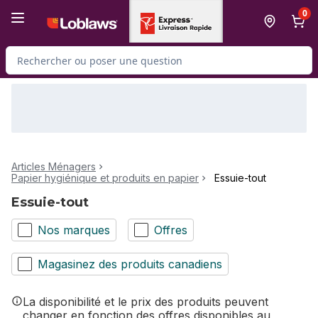
Passer au contenu principal
Passer au pied de page
0
Rechercher des produits
Articles Ménagers
Papier hygiénique et produits en papier
Essuie-tout
Essuie-tout
Nos marques
Offres
Magasinez des produits canadiens
La disponibilité et le prix des produits peuvent
changer en fonction des offres disponibles au