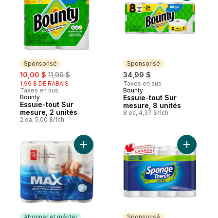
Sponsorisé
Sponsorisé
sale:
, formerly:
10,00 $
11,99 $
34,99 $
1,99 $ DE RABAIS
Taxes en sus
Taxes en sus
Bounty
Sponsorisé
Bounty
Essuie-tout Sur
Sponsorisé
Essuie-tout Sur
mesure, 8 unités
mesure, 2 unités
8 ea, 4,37 $/1ch
2 ea, 5,00 $/1ch
Ajouter Essuie-tout Max résistance et épa
Ajouter R
Abonner et mériter
Sponsorisé