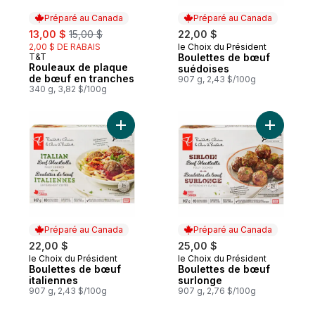
Préparé au Canada
Préparé au Canada
sale:
, formerly:
13,00 $
15,00 $
22,00 $
2,00 $ DE RABAIS
le Choix du Président
Préparé au Canada
T&T
Boulettes de bœuf
Préparé au Canada
Rouleaux de plaque
suédoises
de bœuf en tranches
907 g, 2,43 $/100g
340 g, 3,82 $/100g
Ajouter Boulettes de bœuf italiennes au p
Ajouter B
Préparé au Canada
Préparé au Canada
22,00 $
25,00 $
le Choix du Président
le Choix du Président
Préparé au Canada
Préparé au Canada
Boulettes de bœuf
Boulettes de bœuf
italiennes
surlonge
907 g, 2,43 $/100g
907 g, 2,76 $/100g