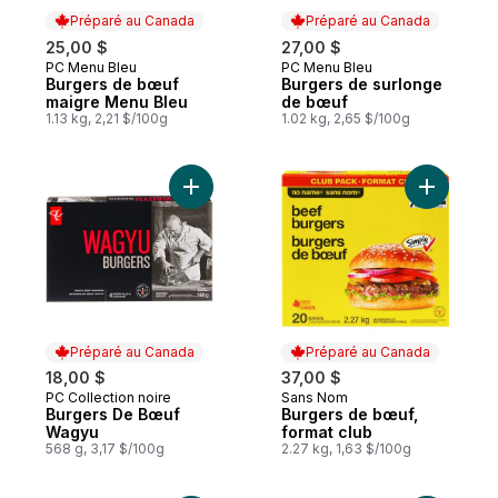
Préparé au Canada
Préparé au Canada
25,00 $
27,00 $
PC Menu Bleu
PC Menu Bleu
Préparé au Canada
Préparé au Canada
Burgers de bœuf
Burgers de surlonge
maigre Menu Bleu
de bœuf
1.13 kg, 2,21 $/100g
1.02 kg, 2,65 $/100g
Ajouter Burgers De Bœuf Wagyu au panie
Ajouter B
Préparé au Canada
Préparé au Canada
18,00 $
37,00 $
PC Collection noire
Sans Nom
Préparé au Canada
Préparé au Canada
Burgers De Bœuf
Burgers de bœuf,
Wagyu
format club
568 g, 3,17 $/100g
2.27 kg, 1,63 $/100g