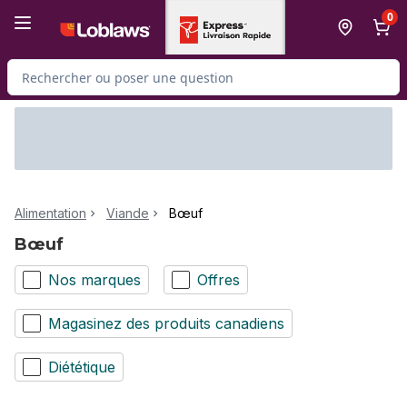
Passer au contenu principal
Passer au pied de page
0
Rechercher des produits
Alimentation
Viande
Bœuf
Bœuf
Nos marques
Offres
Magasinez des produits canadiens
Diététique