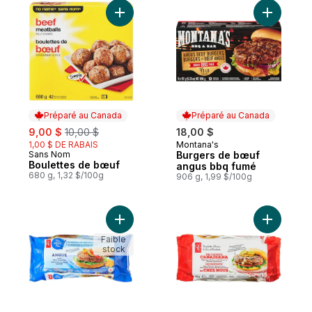
Ajouter Boulettes de bœuf au panier
Ajouter B
Préparé au Canada
Préparé au Canada
sale:
, formerly:
9,00 $
10,00 $
18,00 $
1,00 $ DE RABAIS
Montana's
Préparé au Canada
Sans Nom
Burgers de bœuf
Préparé au Canada
Boulettes de bœuf
angus bbq fumé
680 g, 1,32 $/100g
906 g, 1,99 $/100g
Ajouter Burgers Angus de bœuf maigre M
Ajouter L
Faible
stock