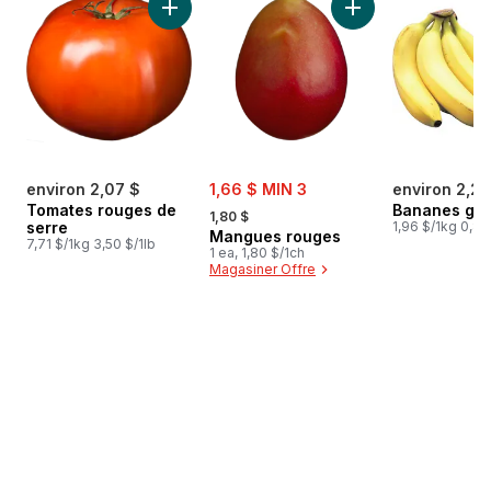
Ajouter Tomates rouges de serre au panier
Ajouter Mangues r
sale:
environ 2,07 $
1,66 $ MIN 3
environ 2,25
, formerly:
Tomates rouges de
Bananes gr
1,80 $
serre
1,96 $/1kg 0,89
Mangues rouges
7,71 $/1kg 3,50 $/1lb
1 ea, 1,80 $/1ch
Magasiner Offre