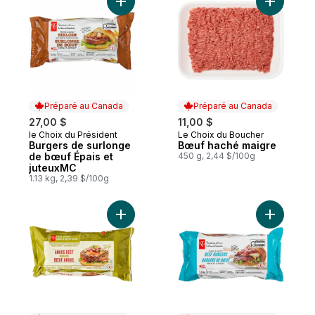
Ajouter Burgers de surlonge de bœuf Épa
Ajouter B
Préparé au Canada
Préparé au Canada
27,00 $
11,00 $
le Choix du Président
Le Choix du Boucher
Préparé au Canada
Préparé au Canada
Burgers de surlonge
Bœuf haché maigre
de bœuf Épais et
450 g, 2,44 $/100g
juteuxMC
1.13 kg, 2,39 $/100g
Ajouter Burgers de bœuf Angus Simpleme
Ajouter B