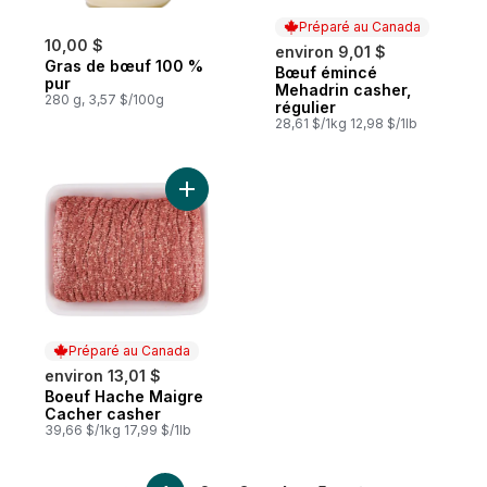
Préparé au Canada
10,00 $
environ 9,01 $
Gras de bœuf 100 %
Bœuf émincé
Préparé au Canada
pur
Mehadrin casher,
280 g, 3,57 $/100g
régulier
28,61 $/1kg 12,98 $/1lb
Ajouter Boeuf Hache Maigre Cacher cashe
Préparé au Canada
environ 13,01 $
Boeuf Hache Maigre
Préparé au Canada
Cacher casher
39,66 $/1kg 17,99 $/1lb