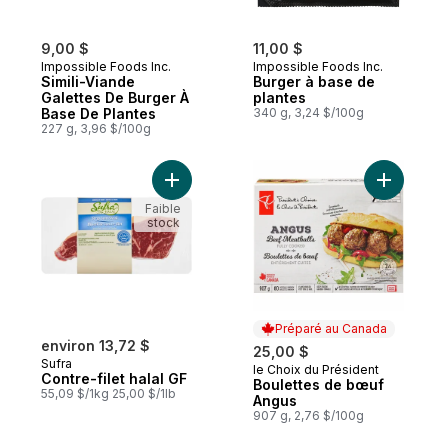
9,00 $
11,00 $
Impossible Foods Inc.
Impossible Foods Inc.
Simili-Viande
Burger à base de
Galettes De Burger À
plantes
Base De Plantes
340 g, 3,24 $/100g
227 g, 3,96 $/100g
Ajouter Contre-filet halal GF au panier
Ajouter B
Faible
stock
Préparé au Canada
environ 13,72 $
25,00 $
Sufra
le Choix du Président
Préparé au Canada
Contre-filet halal GF
Boulettes de bœuf
55,09 $/1kg 25,00 $/1lb
Angus
907 g, 2,76 $/100g