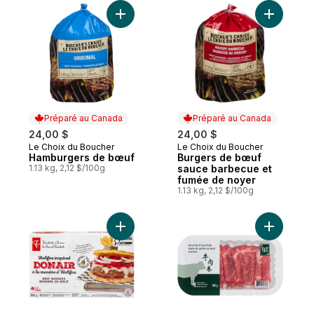
Ajouter Hamburgers de bœuf au panier
Ajouter B
Préparé au Canada
Préparé au Canada
24,00 $
24,00 $
Le Choix du Boucher
Le Choix du Boucher
Préparé au Canada
Préparé au Canada
Hamburgers de bœuf
Burgers de bœuf
1.13 kg, 2,12 $/100g
sauce barbecue et
fumée de noyer
1.13 kg, 2,12 $/100g
Ajouter Burgers de boeuf Donair à la mani
Ajouter R