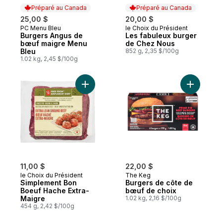
Préparé au Canada
Préparé au Canada
25,00 $
20,00 $
PC Menu Bleu
le Choix du Président
Préparé au Canada
Préparé au Canada
Burgers Angus de
Les fabuleux burger
bœuf maigre Menu
de Chez Nous
Bleu
852 g, 2,35 $/100g
1.02 kg, 2,45 $/100g
Ajouter Simplement Bon Boeuf Hache Extr
Ajouter B
11,00 $
22,00 $
le Choix du Président
The Keg
Simplement Bon
Burgers de côte de
Boeuf Hache Extra-
bœuf de choix
Maigre
1.02 kg, 2,16 $/100g
454 g, 2,42 $/100g