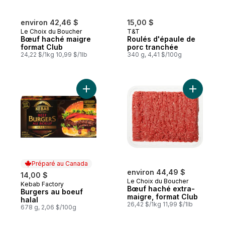
environ 42,46 $
15,00 $
Le Choix du Boucher
T&T
Bœuf haché maigre
Roulés d'épaule de
format Club
porc tranchée
24,22 $/1kg 10,99 $/1lb
340 g, 4,41 $/100g
Ajouter Burgers au boeuf halal au panier
Ajouter B
Préparé au Canada
environ 44,49 $
14,00 $
Le Choix du Boucher
Kebab Factory
Préparé au Canada
Bœuf haché extra-
Burgers au boeuf
maigre, format Club
halal
26,42 $/1kg 11,99 $/1lb
678 g, 2,06 $/100g