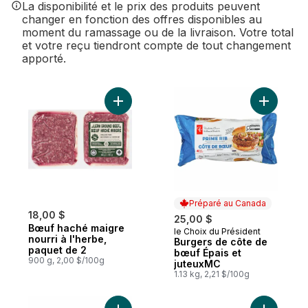
La disponibilité et le prix des produits peuvent
changer en fonction des offres disponibles au
moment du ramassage ou de la livraison. Votre total
et votre reçu tiendront compte de tout changement
apporté.
Ajouter Bœuf haché maigre nourri à l'her
Ajouter B
Préparé au Canada
18,00 $
25,00 $
Bœuf haché maigre
le Choix du Président
Préparé au Canada
nourri à l'herbe,
Burgers de côte de
paquet de 2
bœuf Épais et
900 g, 2,00 $/100g
juteuxMC
1.13 kg, 2,21 $/100g