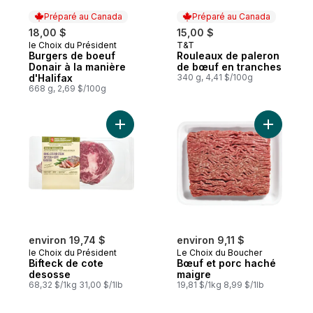
Préparé au Canada
Préparé au Canada
18,00 $
15,00 $
le Choix du Président
T&T
Préparé au Canada
Préparé au Canada
Burgers de boeuf
Rouleaux de paleron
Donair à la manière
de bœuf en tranches
d'Halifax
340 g, 4,41 $/100g
668 g, 2,69 $/100g
Ajouter Bifteck de cote desosse au panie
Ajouter B
environ 19,74 $
environ 9,11 $
le Choix du Président
Le Choix du Boucher
Bifteck de cote
Bœuf et porc haché
desosse
maigre
68,32 $/1kg 31,00 $/1lb
19,81 $/1kg 8,99 $/1lb