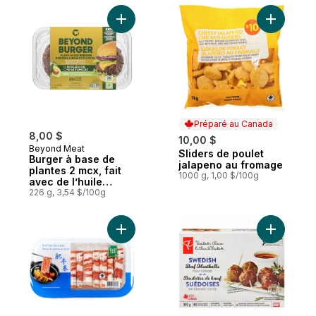
Ajouter Burger à base de plantes 2 mcx, fa
Ajouter S
Préparé au Canada
8,00 $
10,00 $
Beyond Meat
Sliders de poulet
Préparé au Canada
Burger à base de
jalapeno au fromage
plantes 2 mcx, fait
1000 g, 1,00 $/100g
avec de l’huile
d’avocat
226 g, 3,54 $/100g
Ajouter Rouleaux de plaque de bœuf en t
Ajouter B