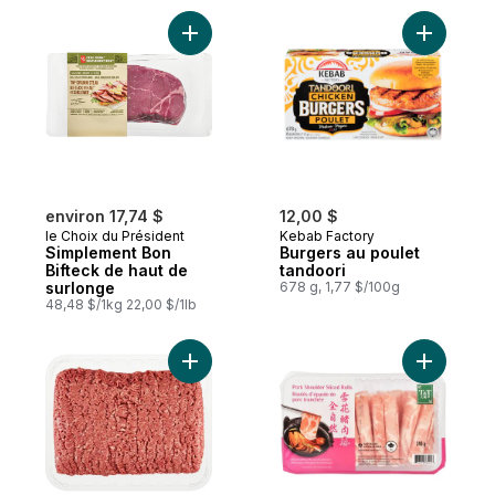
Ajouter Simplement Bon Bifteck de haut d
Ajouter B
environ 17,74 $
12,00 $
le Choix du Président
Kebab Factory
Simplement Bon
Burgers au poulet
Bifteck de haut de
tandoori
surlonge
678 g, 1,77 $/100g
48,48 $/1kg 22,00 $/1lb
Ajouter Bœuf haché maigre format Club a
Ajouter R