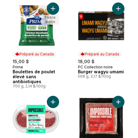
Ajouter Boulettes de poulet élevé sans an
Ajouter B
Faible
stock
Préparé au Canada
Préparé au Canada
15,00 $
18,00 $
Prime
PC Collection noire
Préparé au Canada
Préparé au Canada
Boulettes de poulet
Burger wagyu umami
élevé sans
568 g, 3,17 $/100g
antibiotiques
700 g, 2,14 $/100g
Ajouter Simili-Viande Galette
Ajouter B