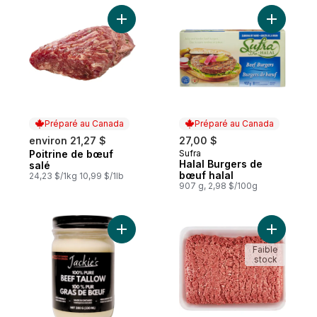
Ajouter Poitrine de bœuf salé au panier
Ajouter H
Préparé au Canada
Préparé au Canada
environ 21,27 $
27,00 $
Poitrine de bœuf
Sufra
Préparé au Canada
Préparé au Canada
Halal Burgers de
salé
bœuf halal
24,23 $/1kg 10,99 $/1lb
907 g, 2,98 $/100g
Ajouter Gras de bœuf 100 % pur au panie
Ajouter B
Faible
stock