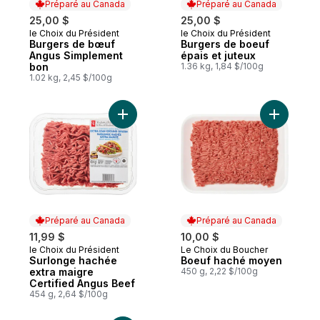
Préparé au Canada
Préparé au Canada
25,00 $
25,00 $
le Choix du Président
le Choix du Président
Préparé au Canada
Préparé au Canada
Burgers de bœuf
Burgers de boeuf
Angus Simplement
épais et juteux
bon
1.36 kg, 1,84 $/100g
1.02 kg, 2,45 $/100g
Ajouter Surlonge hachée extra maigre Cer
Ajouter B
Préparé au Canada
Préparé au Canada
11,99 $
10,00 $
le Choix du Président
Le Choix du Boucher
Préparé au Canada
Préparé au Canada
Surlonge hachée
Boeuf haché moyen
extra maigre
450 g, 2,22 $/100g
Certified Angus Beef
454 g, 2,64 $/100g