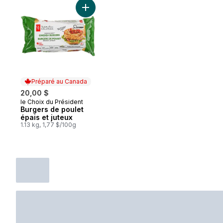
Ajouter Burgers de poulet épais et juteux
Préparé au Canada
20,00 $
le Choix du Président
Préparé au Canada
Burgers de poulet
épais et juteux
1.13 kg, 1,77 $/100g