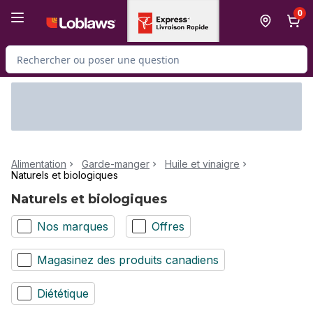
Passer au contenu principal
Passer au pied de page
0
Rechercher des produits
Alimentation
Garde-manger
Huile et vinaigre
Naturels et biologiques
Naturels et biologiques
Nos marques
Offres
Magasinez des produits canadiens
Diététique