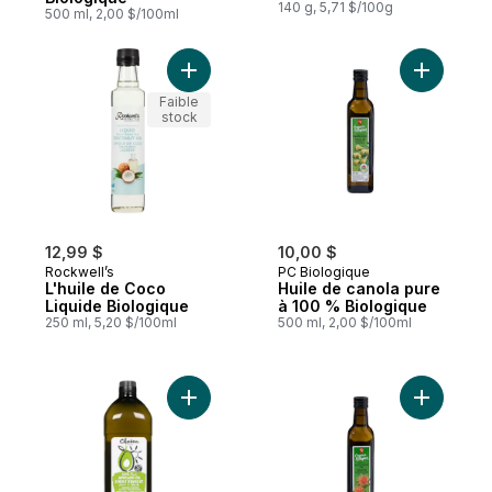
140 g, 5,71 $/100g
500 ml, 2,00 $/100ml
Ajouter L'huile de Coco Liquide Biologiqu
Ajouter H
Faible
stock
12,99 $
10,00 $
Rockwell’s
PC Biologique
L'huile de Coco
Huile de canola pure
Liquide Biologique
à 100 % Biologique
250 ml, 5,20 $/100ml
500 ml, 2,00 $/100ml
Ajouter L'huile d'avocat pure à 100 % au 
Ajouter H