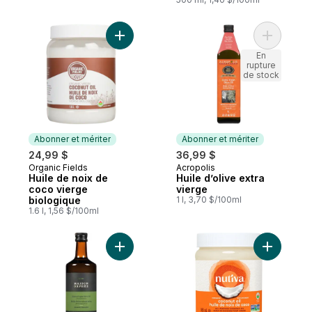
Ajouter Huile de noix de coco vierge bio
Ajouter Hu
En
rupture
de stock
Abonner et mériter
Abonner et mériter
24,99 $
36,99 $
Organic Fields
Acropolis
Abonner et mériter
Abonner et mériter
Huile de noix de
Huile d’olive extra
coco vierge
vierge
biologique
1 l, 3,70 $/100ml
1.6 l, 1,56 $/100ml
Ajouter Huile d’olive noire extra-vierge a
Ajouter H