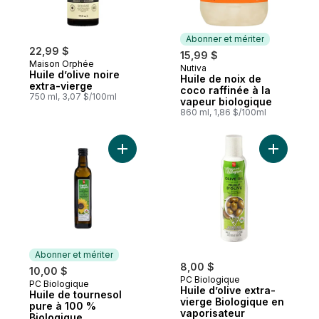
Abonner et mériter
22,99 $
15,99 $
Maison Orphée
Nutiva
Abonner et mériter
Huile d’olive noire
Huile de noix de
extra-vierge
coco raffinée à la
750 ml, 3,07 $/100ml
vapeur biologique
860 ml, 1,86 $/100ml
Ajouter Huile de tournesol pure à 100 % B
Ajouter H
Abonner et mériter
8,00 $
10,00 $
PC Biologique
PC Biologique
Abonner et mériter
Huile d’olive extra-
Huile de tournesol
vierge Biologique en
pure à 100 %
vaporisateur
Biologique