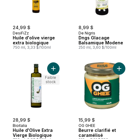
24,99 $
8,99 $
DesiFiZz
De Nigris
Huile d'olive vierge
Dngs Glacage
extra biologique
Balsamique Modene
750 ml, 3,33 $/100ml
250 ml, 3,60 $/100ml
Ajouter Huile d'Olive Extra Vierge Biologi
Ajouter Be
Faible
stock
28,99 $
15,99 $
Bioitalia
OG GHEE
Huile d'Olive Extra
Beurre clarifié et
Vierge Biologique
caramélisé