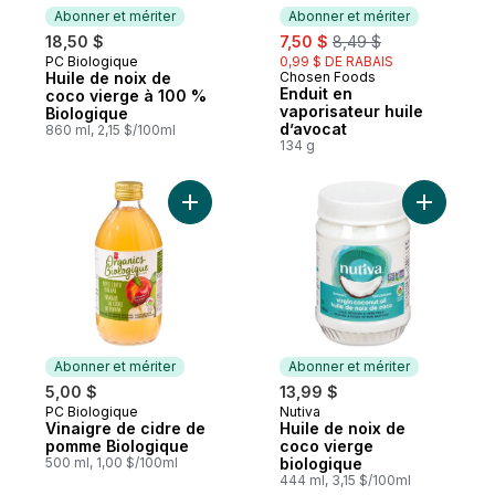
Abonner et mériter
Abonner et mériter
sale:
, formerly:
18,50 $
7,50 $
8,49 $
PC Biologique
0,99 $ DE RABAIS
Abonner et mériter
Huile de noix de
Chosen Foods
Abonner et mériter
Enduit en
coco vierge à 100 %
vaporisateur huile
Biologique
d’avocat
860 ml, 2,15 $/100ml
134 g
Ajouter Vinaigre de cidre de pomme Biol
Ajouter H
Abonner et mériter
Abonner et mériter
5,00 $
13,99 $
PC Biologique
Nutiva
Abonner et mériter
Abonner et mériter
Vinaigre de cidre de
Huile de noix de
pomme Biologique
coco vierge
500 ml, 1,00 $/100ml
biologique
444 ml, 3,15 $/100ml