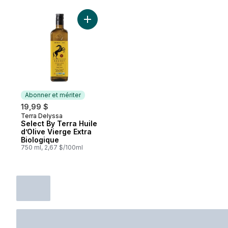
Ajouter Select By Terra Huile d’Olive Vier
Abonner et mériter
19,99 $
Terra Delyssa
Abonner et mériter
Select By Terra Huile
d’Olive Vierge Extra
Biologique
750 ml, 2,67 $/100ml