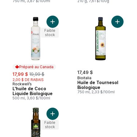
750 ml, 3,87 $/100ml
210 g, 7,61 $/100g
Ajouter L'huile de Coco Liquide Biologiqu
Ajouter H
Faible
stock
Préparé au Canada
sale:
, formerly:
17,49 $
17,99 $
19,99 $
Bioitalia
2,00 $ DE RABAIS
Huile de Tournesol
Rockwell’s
Préparé au Canada
Biologique
L'huile de Coco
750 ml, 2,33 $/100ml
Liquide Biologique
500 ml, 3,60 $/100ml
Ajouter Basilic Olio Huile d'Olive Extra Vi
Faible
stock