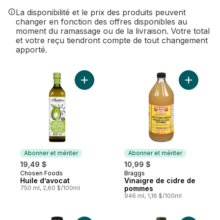
La disponibilité et le prix des produits peuvent
changer en fonction des offres disponibles au
moment du ramassage ou de la livraison. Votre total
et votre reçu tiendront compte de tout changement
apporté.
Ajouter Huile d’avocat au panier
Ajouter V
Abonner et mériter
Abonner et mériter
19,49 $
10,99 $
Chosen Foods
Braggs
Abonner et mériter
Abonner et mériter
Huile d’avocat
Vinaigre de cidre de
750 ml, 2,60 $/100ml
pommes
946 ml, 1,16 $/100ml