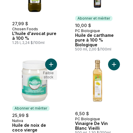
Abonner et mériter
27,99 $
10,00 $
Chosen Foods
PC Biologique
Abonner et mériter
L'huile d'avocat pure
Huile de carthame
à 100 %
pure à 100 %
1.25 l, 2,24 $/100ml
Biologique
500 ml, 2,00 $/100ml
Ajouter Huile de noix de coco vierge bio
Ajouter Vi
Faible
stock
Abonner et mériter
6,50 $
25,99 $
PC Biologique
Nutiva
Abonner et mériter
Vinaigre De Vin
Huile de noix de
Blanc Vieilli
coco vierge
500 ml, 1,30 $/100ml