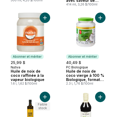
500 ml, 4,20 $/100ml
avec saveur de
beurre sans produits
414 ml, 3,26 $/100ml
laitiers
Ajouter Huile de noix de coco raffinée à 
Ajouter H
Abonner et mériter
Abonner et mériter
25,99 $
40,49 $
Nutiva
PC Biologique
Abonner et mériter
Abonner et mériter
Huile de noix de
Huile de noix de
coco raffinée à la
coco vierge à 100 %
vapeur biologique
Biologique, format
1.6 l, 1,62 $/100ml
Club
2.3 l, 1,76 $/100ml
Ajouter Huile d'olive vierge extra biologi
Ajouter D
Faible
stock