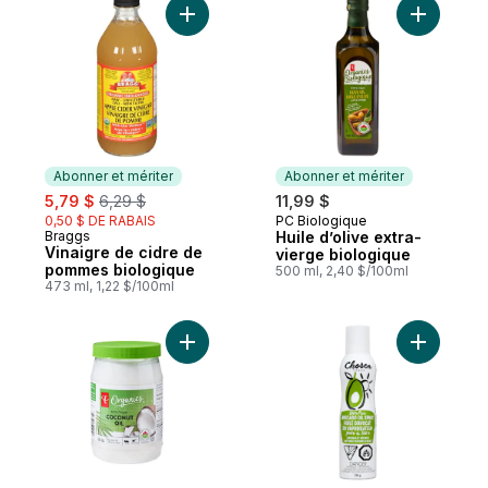
Ajouter Vinaigre de cidre de pommes bio
Ajouter Hu
Abonner et mériter
Abonner et mériter
sale:
, formerly:
5,79 $
6,29 $
11,99 $
0,50 $ DE RABAIS
PC Biologique
Abonner et mériter
Braggs
Huile d’olive extra-
Abonner et mériter
Vinaigre de cidre de
vierge biologique
pommes biologique
500 ml, 2,40 $/100ml
473 ml, 1,22 $/100ml
Ajouter Huile de noix de coco vierge à 1
Ajouter E