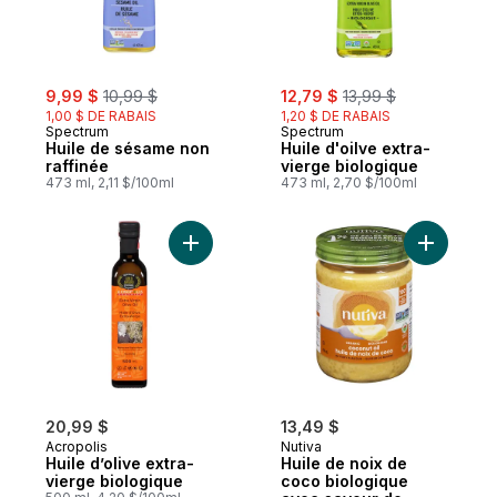
sale:
, formerly:
sale:
, formerly:
9,99 $
10,99 $
12,79 $
13,99 $
1,00 $ DE RABAIS
1,20 $ DE RABAIS
Spectrum
Spectrum
Huile de sésame non
Huile d'oilve extra-
raffinée
vierge biologique
473 ml, 2,11 $/100ml
473 ml, 2,70 $/100ml
Ajouter Huile d’olive extra-vierge biologi
Ajouter H
20,99 $
13,49 $
Acropolis
Nutiva
Huile d’olive extra-
Huile de noix de
vierge biologique
coco biologique