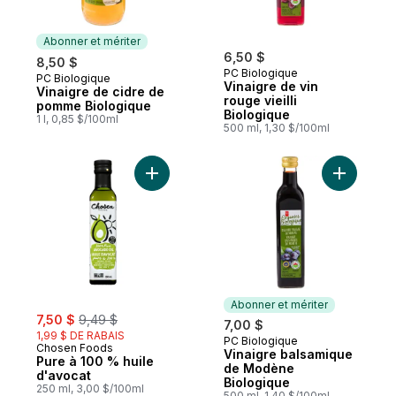
Abonner et mériter
6,50 $
8,50 $
PC Biologique
PC Biologique
Abonner et mériter
Vinaigre de vin
Vinaigre de cidre de
rouge vieilli
pomme Biologique
Biologique
1 l, 0,85 $/100ml
500 ml, 1,30 $/100ml
Ajouter Pure à 100 % huile d'avocat au pa
Ajouter V
Abonner et mériter
sale:
, formerly:
7,50 $
9,49 $
7,00 $
1,99 $ DE RABAIS
PC Biologique
Abonner et mériter
Chosen Foods
Vinaigre balsamique
Pure à 100 % huile
de Modène
d'avocat
Biologique
250 ml, 3,00 $/100ml
500 ml, 1,40 $/100ml