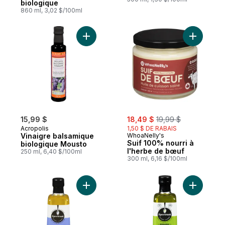
biologique
860 ml, 3,02 $/100ml
Ajouter Vinaigre balsamique biologique M
Ajouter S
sale:
, formerly:
15,99 $
18,49 $
19,99 $
Acropolis
1,50 $ DE RABAIS
Vinaigre balsamique
WhoaNelly's
Suif 100% nourri à
biologique Mousto
l'herbe de bœuf
250 ml, 6,40 $/100ml
300 ml, 6,16 $/100ml
Ajouter Huile de sésame non raffinée au p
Ajouter H