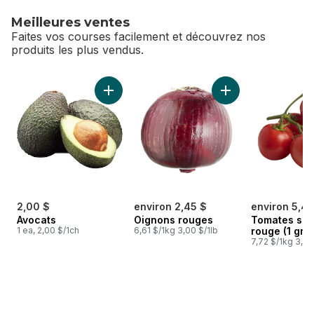
Meilleures ventes
Faites vos courses facilement et découvrez nos
produits les plus vendus.
sauter Meilleures ventes
Ajouter Avocats au panier
Ajouter Oignons ro
2,00 $
environ 2,45 $
environ 5,48
Avocats
Oignons rouges
Tomates sur
1 ea, 2,00 $/1ch
6,61 $/1kg 3,00 $/1lb
rouge (1 gra
7,72 $/1kg 3,50