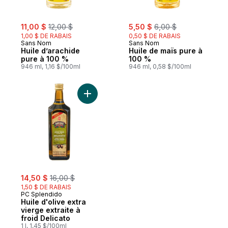
sale:
, formerly:
sale:
, formerly:
11,00 $
12,00 $
5,50 $
6,00 $
1,00 $ DE RABAIS
0,50 $ DE RABAIS
Sans Nom
Sans Nom
Huile d’arachide
Huile de maïs pure à
pure à 100 %
100 %
946 ml, 1,16 $/100ml
946 ml, 0,58 $/100ml
Ajouter Huile d'olive extra vierge extraite
sale:
, formerly:
14,50 $
16,00 $
1,50 $ DE RABAIS
PC Splendido
Huile d'olive extra
vierge extraite à
froid Delicato
1 l, 1,45 $/100ml