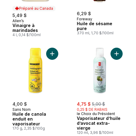
Préparé au Canada
6,29 $
5,49 $
Foreway
Allen’s
Préparé au Canada
Huile de sésame
Vinaigre à
pure
marindades
370 ml, 1,70 $/100ml
4 l, 0,14 $/100ml
Ajouter Huile de canola enduit en vaporis
Ajouter V
sale:
, formerly:
4,00 $
4,75 $
5,00 $
Sans Nom
0,25 $ DE RABAIS
Huile de canola
le Choix du Président
Vaporisateur d’huile
enduit en
d’avocat extra-
vaporisateur
vierge
170 g, 2,35 $/100g
120 ml, 3,96 $/100ml