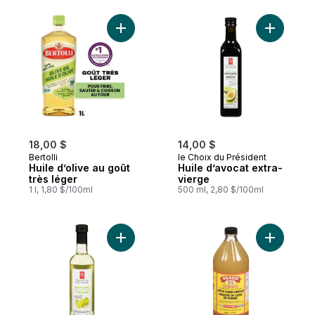
Ajouter Huile d’olive au goût très léger au
18,00 $
14,00 $
Bertolli
le Choix du Président
Huile d’olive au goût
Huile d’avocat extra-
très léger
vierge
1 l, 1,80 $/100ml
500 ml, 2,80 $/100ml
Ajouter Vinaigre de vin blanc au panier
Ajouter V