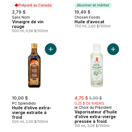
Préparé au Canada
Abonner et mériter
2,79 $
19,49 $
Sans Nom
Chosen Foods
Préparé au Canada
Abonner et mériter
Vinaigre de vin
Huile d’avocat
rouge
750 ml, 2,60 $/100ml
500 ml, 0,56 $/100ml
Ajouter V
sale:
, formerly:
10,00 $
4,75 $
5,00 $
PC Splendido
0,25 $ DE RABAIS
Huile d’olive extra-
le Choix du Président
Vaporisateur d'huile
vierge extraite à
d'olive extra-vierge
froid
pressée à froid
500 ml, 2,00 $/100ml
155 ml, 3,06 $/100ml