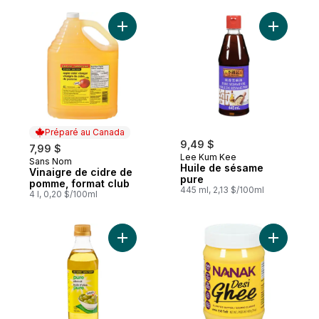
Ajouter Vinaigre de cidre de pomme, form
Ajouter H
Préparé au Canada
9,49 $
7,99 $
Lee Kum Kee
Sans Nom
Préparé au Canada
Huile de sésame
Vinaigre de cidre de
pure
pomme, format club
445 ml, 2,13 $/100ml
4 l, 0,20 $/100ml
Ajouter Huile d’olive pure au panier
Ajouter G