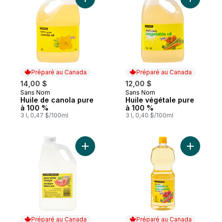
Ajouter Huile de canola pure à 100 % au 
Ajouter H
Préparé au Canada
Préparé au Canada
14,00 $
12,00 $
Sans Nom
Sans Nom
Préparé au Canada
Préparé au Canada
Huile de canola pure
Huile végétale pure
à 100 %
à 100 %
3 l, 0,47 $/100ml
3 l, 0,40 $/100ml
Ajouter Vinaigre blanc pur au panier
Ajouter H
Préparé au Canada
Préparé au Canada