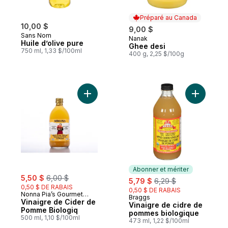
Préparé au Canada
10,00 $
9,00 $
Sans Nom
Nanak
Préparé au Canada
Huile d’olive pure
Ghee desi
750 ml, 1,33 $/100ml
400 g, 2,25 $/100g
Ajouter Vinaigre de Cider de Pomme Biolo
Ajouter V
Abonner et mériter
sale:
, formerly:
5,50 $
6,00 $
sale:
, formerly:
5,79 $
6,29 $
0,50 $ DE RABAIS
0,50 $ DE RABAIS
Nonna Pia’s Gourmet
Braggs
Abonner et mériter
Sauces
Vinaigre de Cider de
Vinaigre de cidre de
Pomme Biologiq
pommes biologique
500 ml, 1,10 $/100ml
473 ml, 1,22 $/100ml