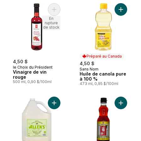
Ajouter Vinaigre de vin rouge au panier
Ajouter H
En
rupture
de stock
Préparé au Canada
4,50 $
4,50 $
le Choix du Président
Sans Nom
Préparé au Canada
Vinaigre de vin
Huile de canola pure
rouge
à 100 %
500 ml, 0,90 $/100ml
473 ml, 0,95 $/100ml
Ajouter Vinaigre à marindades au panier
Ajouter H