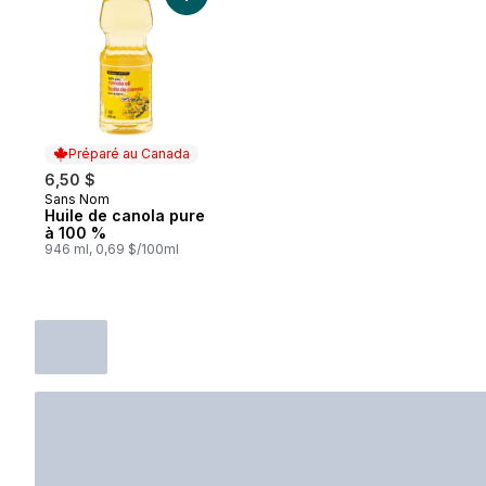
Préparé au Canada
6,50 $
Sans Nom
Préparé au Canada
Huile de canola pure
à 100 %
946 ml, 0,69 $/100ml