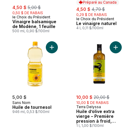
Préparé au Canada
sale:
, formerly:
4,50 $
5,00 $
sale:
, formerly:
4,50 $
4,79 $
0,50 $ DE RABAIS
0,29 $ DE RABAIS
le Choix du Président
le Choix du Président
Préparé au Canada
Vinaigre balsamique
Le vinaigre naturel
de Modène, 1 feuille
4 l, 0,11 $/100ml
500 ml, 0,90 $/100ml
Ajouter Huile de tournesol au panier
Ajouter H
sale:
, formerly:
5,00 $
10,00 $
20,00 $
Sans Nom
10,00 $ DE RABAIS
Huile de tournesol
Terra Delyssa
Huile d’olive extra
946 ml, 0,53 $/100ml
vierge – Première
pression à froid,
saveur douce
1 l, 1,00 $/100ml