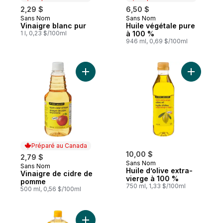
2,29 $
6,50 $
Sans Nom
Sans Nom
Préparé au Canada
Préparé au Canada
Vinaigre blanc pur
Huile végétale pure
1 l, 0,23 $/100ml
à 100 %
946 ml, 0,69 $/100ml
Ajouter Vinaigre de cidre de pomme au p
Ajouter H
Préparé au Canada
10,00 $
2,79 $
Sans Nom
Sans Nom
Préparé au Canada
Huile d’olive extra-
Vinaigre de cidre de
vierge à 100 %
pomme
750 ml, 1,33 $/100ml
500 ml, 0,56 $/100ml
Ajouter Huile de canola pure à 100 % au 