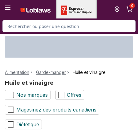
Passer au contenu principal
Passer au pied de page
0
Rechercher des produits
Alimentation
Garde-manger
Huile et vinaigre
Huile et vinaigre
Nos marques
Offres
Magasinez des produits canadiens
Diététique