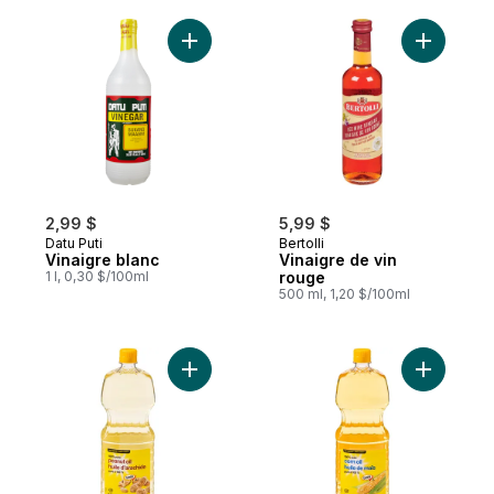
Ajouter Vinaigre blanc au panier
Ajouter V
2,99 $
5,99 $
Datu Puti
Bertolli
Vinaigre blanc
Vinaigre de vin
1 l, 0,30 $/100ml
rouge
500 ml, 1,20 $/100ml
Ajouter Huile d’arachide pure à 100 % au 
Ajouter H