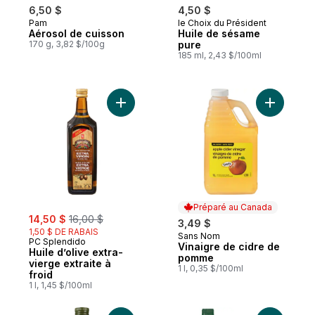
6,50 $
4,50 $
Pam
le Choix du Président
Aérosol de cuisson
Huile de sésame
170 g, 3,82 $/100g
pure
185 ml, 2,43 $/100ml
Ajouter Huile d’olive extra-vierge extraite
Préparé au Canada
sale:
, formerly:
14,50 $
16,00 $
3,49 $
1,50 $ DE RABAIS
Sans Nom
Préparé au Canada
PC Splendido
Vinaigre de cidre de
Huile d’olive extra-
pomme
vierge extraite à
1 l, 0,35 $/100ml
froid
1 l, 1,45 $/100ml