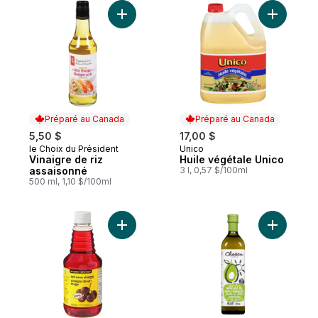
Ajouter Vinaigre de riz assaisonné au pan
Ajouter H
Préparé au Canada
Préparé au Canada
5,50 $
17,00 $
le Choix du Président
Unico
Préparé au Canada
Préparé au Canada
Vinaigre de riz
Huile végétale Unico
assaisonné
3 l, 0,57 $/100ml
500 ml, 1,10 $/100ml
Ajouter Vinaigre de vin rouge au panier
Ajouter H