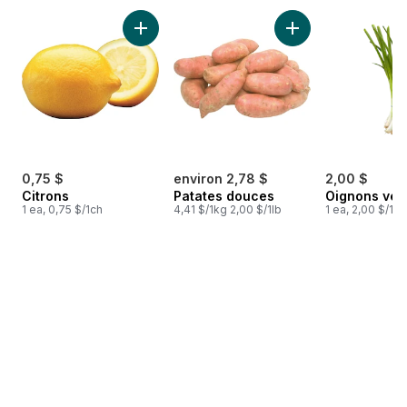
sauter Meilleures ventes
Ajouter Citrons au panier
Ajouter Patates do
0,75 $
environ 2,78 $
2,00 $
Citrons
Patates douces
Oignons ver
1 ea, 0,75 $/1ch
4,41 $/1kg 2,00 $/1lb
1 ea, 2,00 $/1ch