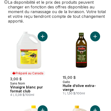
La disponibilité et le prix des produits peuvent
changer en fonction des offres disponibles au
moment du ramassage ou de la livraison. Votre total
et votre reçu tiendront compte de tout changement
apporté.
Ajouter Vinaigre blanc pur format club au 
Ajouter Hu
Préparé au Canada
15,00 $
3,00 $
Gallo
Sans Nom
Préparé au Canada
Huile d’olive extra-
Vinaigre blanc pur
vierge
format club
1 l, 1,50 $/100ml
4 l, 0,08 $/100ml