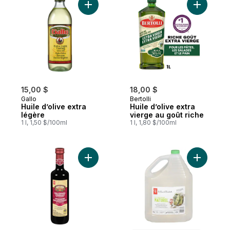
Ajouter Huile d’olive extra légère au pani
Ajouter Hu
15,00 $
18,00 $
Gallo
Bertolli
Huile d’olive extra
Huile d’olive extra
légère
vierge au goût riche
1 l, 1,50 $/100ml
1 l, 1,80 $/100ml
Ajouter Vinaigre balsamique de Modène, 1 
Ajouter Le