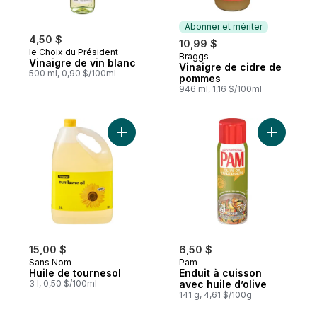
Abonner et mériter
4,50 $
10,99 $
le Choix du Président
Braggs
Abonner et mériter
Vinaigre de vin blanc
Vinaigre de cidre de
500 ml, 0,90 $/100ml
pommes
946 ml, 1,16 $/100ml
Ajouter Huile de tournesol au panier
Ajouter En
15,00 $
6,50 $
Sans Nom
Pam
Huile de tournesol
Enduit à cuisson
3 l, 0,50 $/100ml
avec huile d’olive
141 g, 4,61 $/100g