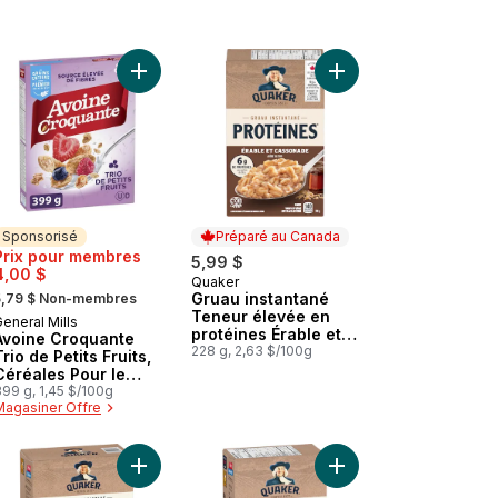
es, Céréales Pour le Petit-Déjeuner Riche en Fibres,Grains Entiers,
Son de blé au panier
Ajouter Avoine Croquante Trio de Petits Fruits, C
Ajouter Gruau instant
Sponsorisé
Préparé au Canada
Prix pour membres
5,99 $
4,00 $
Quaker
Préparé au Canada
 formerly:
Gruau instantané
5,79 $ Non-membres
Teneur élevée en
eneral Mills
Sponsorisé
protéines Érable et
Avoine Croquante
cassonade
228 g, 2,63 $/100g
Trio de Petits Fruits,
Céréales Pour le
Petit-Déjeuner Riche
99 g, 1,45 $/100g
Magasiner Offre
en Fibres, Grains
Entiers
é saveur Érable et cassonade, 6 sachets au panier
 Céréales chaudes originales instantanées de Cream of Wheat au pa
Ajouter Protéines+ gruau instantané saveur Banan
Ajouter Gruau instanta