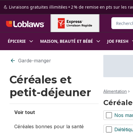
Passer au contenu principal
Passer au pied de page
💪 Livraisons gratuites illimitées + 2 % de remise en pts sur le
Rechercher
ÉPICERIE
MAISON, BEAUTÉ ET BÉBÉ
JOE FRESH
Passer au filtrage du contenu
Garde-manger
Céréales et
petit-déjeuner
Alimentation
Céréale
Voir tout
Nos ma
Céréales bonnes pour la santé
Diététiq