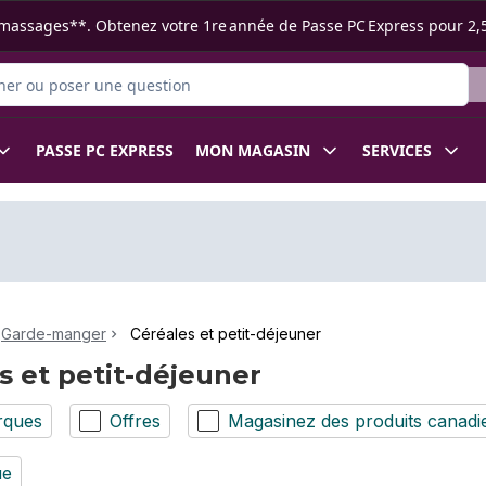
s ramassages**. Obtenez votre 1re année de Passe PC Express pour 2,
 des produits
PASSE PC EXPRESS
MON MAGASIN
SERVICES
Garde-manger
Céréales et petit-déjeuner
s et petit-déjeuner
rques
Offres
Magasinez des produits canadi
ue