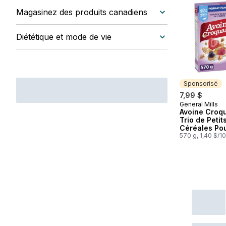
Magasinez des produits canadiens
Diététique et mode de vie
Sponsorisé
7,99 $
General Mills
Sponsorisé
Avoine Croq
Trio de Petits
Céréales Pou
Petit-Déjeun
570 g, 1,40 $/1
en Fibres, G
Entiers