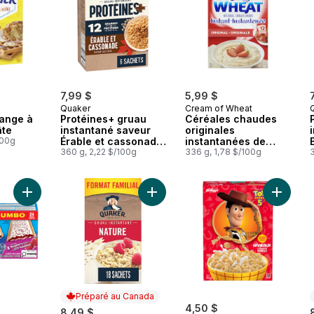
7,99 $
5,99 $
Quaker
Cream of Wheat
lange à
Protéines+ gruau
Céréales chaudes
âte
instantané saveur
originales
100g
Érable et cassonade,
instantanées de
6 sachets
360 g, 2,22 $/100g
Cream of Wheat
336 g, 1,78 $/100g
3
Ajouter Poptarts Jumbo Tartelettes au panier
Ajouter Nature Format Familial Grua
Ajouter 
Préparé au Canada
4,50 $
8,49 $