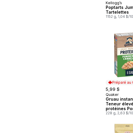
Kellogg’s
Poptarts Ju
Tartelettes
1152 g, 1,04 $/1
Préparé au
5,99 $
Quaker
Préparé au
Gruau insta
Teneur élev
protéines P
cannelle
228 g, 2,63 $/1