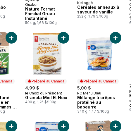
Kellogg’s
Quaker
Préparé au Canada
mbo
Céréales anneaux à
Nature Format
saveur de vanille
Familial Gruau
00g
252 g, 1,79 $/100g
Instantané
504 g, 1,68 $/100g
6
Ajouter Gruau instantané Teneur élevée en protéines Pommes 
Ajouter Granola Miel Et Noix au pan
 Canada
Préparé au Canada
Préparé au Canada
4,99 $
5,00 $
le Choix du Président
PC Menu Bleu
 Canada
Préparé au Canada
Préparé au Canada
ntané
Granola Miel Et Noix
Mélange à crêpes
ée en
400 g, 1,25 $/100g
protéiné au
ommes et
babeurre
6
00g
340 g, 1,47 $/100g
Ajouter Germe de blé au panier
Ajouter Gruau supergrains nature 
Ajouter 