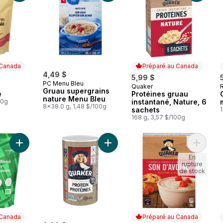
 Canada
Préparé au Canada
4,49 $
5,99 $
PC Menu Bleu
Quaker
 Canada
Préparé au Canada
Gruau supergrains
é
Protéines gruau
nature Menu Bleu
00g
instantané, Nature, 6
8x38.0 g, 1,48 $/100g
sachets
1
168 g, 3,57 $/100g
Ajouter Gros flocons avoine grains anciens au panier
Ajouter Flocons d'avoine protéinés
Ajouter
En
rupture
de stock
 Canada
Préparé au Canada