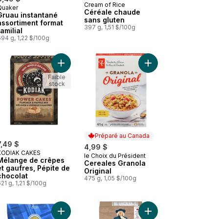
Cream of Rice
Quaker
Préparé au Canada
Céréale chaude
Gruau instantané
sans gluten
assortiment format
397 g, 1,51 $/100g
familial
94 g, 1,22 $/100g
et cannelle au panier
ier
Ajouter Mélange de crêpes et gaufres, Pépite de
Ajouter Mélange à crêpes protéiné au babeurre au panier
Ajouter Cereales Grano
Faible
stock
Préparé au Canada
7,49 $
4,99 $
KODIAK CAKES
le Choix du Président
Préparé au Canada
Mélange de crêpes
Cereales Granola
et gaufres, Pépite de
Original
chocolat
475 g, 1,05 $/100g
21 g, 1,21 $/100g
Menu Bleu au panier
Protéines gruau instantané, Nature, 6 sachets au panier
Ajouter Gros flocons avoine mélange original au 
Ajouter Gruau instant