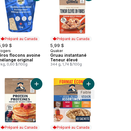
Préparé au Canada
Préparé au Canada
5,99 $
5,99 $
Rogers
Quaker
Préparé au Canada
Préparé au Canada
Gros flocons avoine
Gruau instantané
mélange original
Teneur élevé
 kg, 0,60 $/100g
344 g, 1,74 $/100g
 au panier
 Céréales chaudes et crémeuses Son d’avoine au panier
Ajouter Gruau instant
Ajouter Babeurre pr
Faible
stock
Préparé au Canada
Préparé au Canada