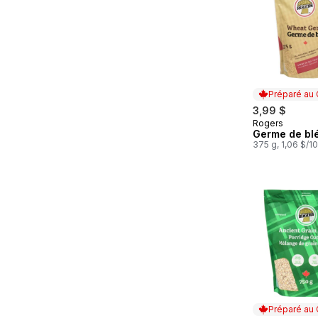
Préparé au
3,99 $
Rogers
Préparé au
Germe de bl
375 g, 1,06 $/1
Préparé au