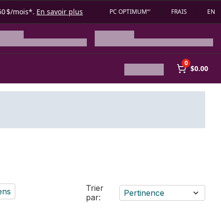
50 $/mois*.
En savoir plus
PC OPTIMUM🅪
FRAIS
EN
0
$0.00
Trier
ens
Pertinence
par: