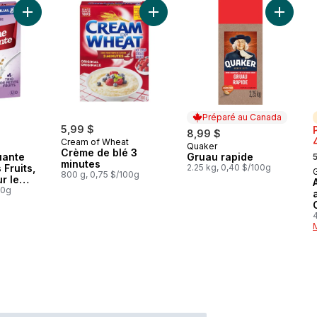
Ajouter Avoine Croquante Trio de Petits Fruits, Céréales Pour 
Ajouter Crème de blé 3 minutes au
Ajouter 
Préparé au Canada
5,99 $
8,99 $
Cream of Wheat
Quaker
Préparé au Canada
,
Crème de blé 3
uante
Gruau rapide
minutes
 Fruits,
2.25 kg, 0,40 $/100g
G
800 g, 0,75 $/100g
r le
er Riche
00g
rains
4