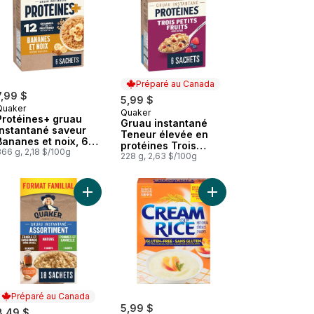
Préparé au Canada
7,99 $
5,99 $
Quaker
Quaker
Préparé au Canada
Protéines+ gruau
Gruau instantané
instantané saveur
Teneur élevée en
Bananes et noix, 6
protéines Trois
sachets
66 g, 2,18 $/100g
petits fruits
228 g, 2,63 $/100g
u Instantané au panier
Céréales anneaux à saveur de vanille au panier
Ajouter Gruau instantané assortiment format famili
Ajouter Céréale chaud
Préparé au Canada
5,99 $
8,49 $