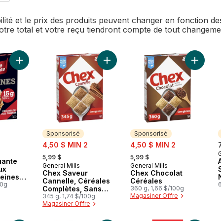
bilité et le prix des produits peuvent changer en fonction 
Votre total et votre reçu tiendront compte de tout changem
Ajouter Avoine Croquante Croustade Aux Pommes Proteines C
Ajouter Chex Saveur Cannelle, Cér
Sponsorisé
Sponsorisé
sale:
sale:
4,50 $ MIN 2
4,50 $ MIN 2
, formerly:
, formerly:
G
5,99 $
5,99 $
uante
General Mills
General Mills
Sponsorisé
Sponsorisé
ux
Chex Saveur
Chex Chocolat
eines
Cannelle, Céréales
Céréales
00g
6
Complètes, Sans
360 g, 1,66 $/100g
Magasiner Offre
Gluten
345 g, 1,74 $/100g
Magasiner Offre