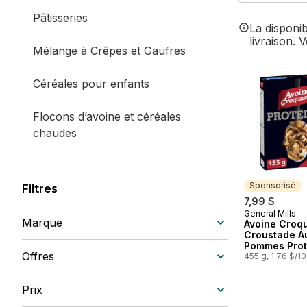
Pâtisseries
La disponi
livraison. 
Mélange à Crêpes et Gaufres
Céréales pour enfants
Flocons d’avoine et céréales
chaudes
Céréales pour la famille
Sponsorisé
Filtres
7,99 $
General Mills
Sponsorisé
Marque
Avoine Croq
Croustade A
Pommes Prot
Offres
Cereales
455 g, 1,76 $/1
Prix