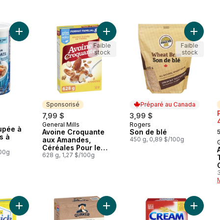
Ajouter Avoine découpée à grains entiers à 100 % au panier
Ajouter Avoine Croquante aux Amand
Ajouter 
Faible
Faible
stock
stock
Sponsorisé
Préparé au Canada
7,99 $
3,99 $
General Mills
Rogers
Sponsorisé
Préparé au Canada
,
upée à
Avoine Croquante
Son de blé
s à
aux Amandes,
450 g, 0,89 $/100g
G
Céréales Pour le
100g
Petit-Déjeuner Riche
628 g, 1,27 $/100g
en Fibres,Grains
Entiers, Format
3
Familial
Ajouter Bisquick Mélange à crêpe et à pâte au panier
Ajouter Protéines+ gruau instantan
Ajouter