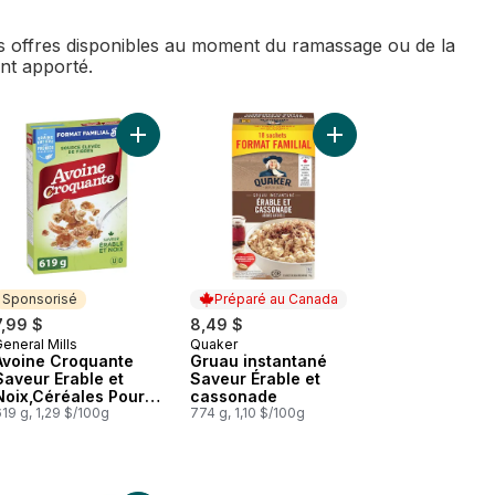
des offres disponibles au moment du ramassage ou de la
ent apporté.
ereales au panier
éales Complètes, Sans Gluten au panier
Ajouter Avoine Croquante Saveur Erable et Noix,Cé
Ajouter Chex Chocolat Céréales au panier
Ajouter Gruau instant
Sponsorisé
Préparé au Canada
7,99 $
8,49 $
eneral Mills
Quaker
Sponsorisé
Préparé au Canada
Avoine Croquante
Gruau instantané
Saveur Erable et
Saveur Érable et
Noix,Céréales Pour
cassonade
le Petit-Déjeuner
19 g, 1,29 $/100g
774 g, 1,10 $/100g
Riche en Fibres,
Grains Entiers,
Format Familial