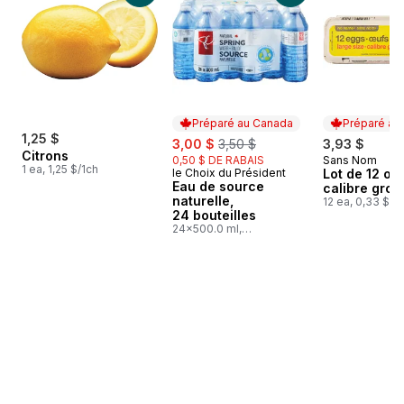
Préparé au Canada
Préparé au
1,25 $
sale:
, formerly:
3,00 $
3,50 $
3,93 $
Citrons
0,50 $ DE RABAIS
Sans Nom
Préparé au
1 ea, 1,25 $/1ch
le Choix du Président
Lot de 12 œu
Préparé au Canada
Eau de source
calibre gros
naturelle,
12 ea, 0,33 $/1
24 bouteilles
24x500.0 ml,
0,03 $/100ml