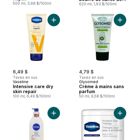
500 ml, 3,68 $/100ml
Jergens
620 ml, 1,93 $/100ml
Ajouter Intensive care dry skin repair au p
Ajouter C
6,49 $
4,79 $
Taxes en sus
Taxes en sus
Vaseline
Glysomed
Intensive care dry
Crème à mains sans
skin repair
parfum
100 ml, 6,49 $/100ml
50 ml, 9,58 $/100ml
Ajouter Lotion corporelle peau sèche & t
Ajouter C