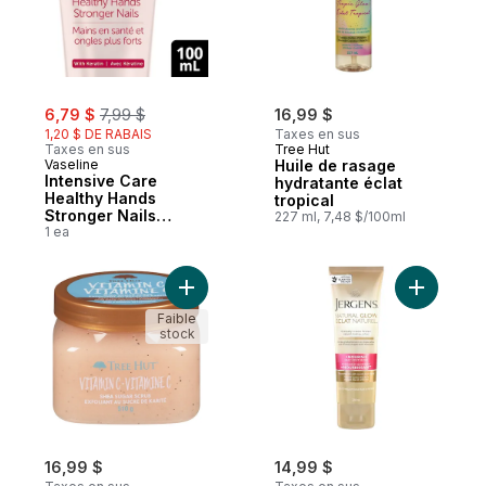
sale:
, formerly:
6,79 $
7,99 $
16,99 $
1,20 $ DE RABAIS
Taxes en sus
Taxes en sus
Tree Hut
Vaseline
Huile de rasage
Intensive Care
hydratante éclat
Healthy Hands
tropical
Stronger Nails
227 ml, 7,48 $/100ml
Crème
1 ea
Ajouter Exfoliant au sucre de karité vitami
Ajouter H
Faible
stock
16,99 $
14,99 $