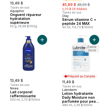
13,49 $
sale:
, formerly:
45,89 $
48,59 $
Taxes en sus
2,70 $ DE RABAIS
Aquaphor
Taxes en sus
Onguent répareur
Olay
Sponsorisé
hydratation
Sérum vitamine C +
supérieure
peptide 24 MAX
50 g, 26,98 $/100g
40 ml, 114,73 $/100ml
Ajouter Lait corporel raffermissante au pa
Ajouter L
Faible
stock
Préparé au Canada
13,49 $
11,49 $
Taxes en sus
Taxes en sus
Nivea
Lubriderm
Préparé au Canada
Lait corporel
Lotion hydratante
raffermissante
Daily Moisture non
500 ml, 2,70 $/100ml
parfumée pour peau
normale à sèche
480 ml, 2,39 $/100ml