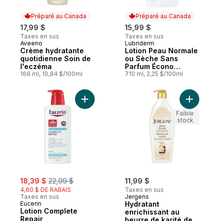
Préparé au Canada
Préparé au Canada
17,99 $
15,99 $
Taxes en sus
Taxes en sus
Aveeno
Lubriderm
Préparé au Canada
Préparé au Canada
Crème hydratante
Lotion Peau Normale
quotidienne Soin de
ou Sèche Sans
l'eczéma
Parfum Écono
166 ml, 10,84 $/100ml
Format
710 ml, 2,25 $/100ml
Ajouter Lotion Complete Repair au panier
Ajouter H
Faible
stock
sale:
, formerly:
18,39 $
22,99 $
11,99 $
4,60 $ DE RABAIS
Taxes en sus
Taxes en sus
Jergens
Eucerin
Hydratant
Lotion Complete
enrichissant au
Repair
beurre de karité de