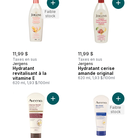
Ajouter Hydratant revitalisant à la vitamine
Ajouter H
Faible
stock
11,99 $
11,99 $
Taxes en sus
Taxes en sus
Jergens
Jergens
Hydratant
Hydratant cerise
revitalisant à la
amande original
vitamine E
620 ml, 1,93 $/100ml
620 ml, 1,93 $/100ml
Ajouter Crème de nuit ultrasoins au panier
Ajouter L
Faible
stock