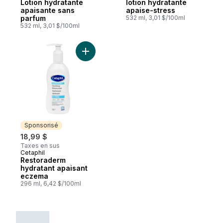
Lotion hydratante
lotion hydratante
apaisante sans
apaise-stress
parfum
532 ml, 3,01 $/100ml
532 ml, 3,01 $/100ml
Ajouter Restoraderm hydratant apaisant 
Sponsorisé
18,99 $
Taxes en sus
Cetaphil
Sponsorisé
Restoraderm
hydratant apaisant
eczema
296 ml, 6,42 $/100ml