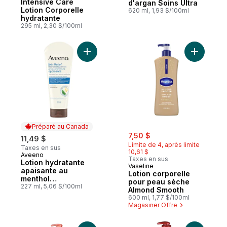
Intensive Care
d'argan Soins Ultra
Lotion Corporelle
620 ml, 1,93 $/100ml
hydratante
295 ml, 2,30 $/100ml
Ajouter Lotion hydratante apaisante au men
Ajouter L
Préparé au Canada
sale:
, formerly:
7,50 $
11,49 $
Limite de 4, après limite
Taxes en sus
10,61 $
Aveeno
Préparé au Canada
Taxes en sus
Lotion hydratante
Vaseline
apaisante au
Lotion corporelle
menthol
pour peau sèche
rafraîchissant
227 ml, 5,06 $/100ml
Almond Smooth
600 ml, 1,77 $/100ml
Magasiner Offre