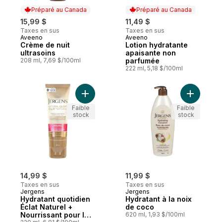
Préparé au Canada
Préparé au Canada
15,99 $
11,49 $
Taxes en sus
Taxes en sus
Aveeno
Aveeno
Préparé au Canada
Préparé au Canada
Crème de nuit
Lotion hydratante
ultrasoins
apaisante non
208 ml, 7,69 $/100ml
parfumée
222 ml, 5,18 $/100ml
Ajouter Hydratant quotidien Éclat Naturel
Ajouter H
Faible
Faible
stock
stock
14,99 $
11,99 $
Taxes en sus
Taxes en sus
Jergens
Jergens
Hydratant quotidien
Hydratant à la noix
Éclat Naturel +
de coco
Nourrissant pour la
620 ml, 1,93 $/100ml