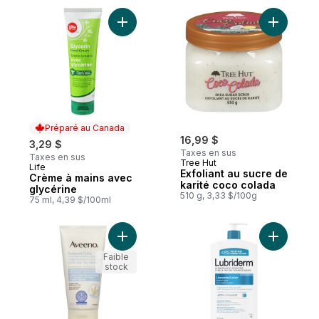
Ajouter Crème à mains avec glycérine au 
Ajouter E
Préparé au Canada
16,99 $
3,29 $
Taxes en sus
Taxes en sus
Tree Hut
Life
Préparé au Canada
Exfoliant au sucre de
Crème à mains avec
karité coco colada
glycérine
510 g, 3,33 $/100g
75 ml, 4,39 $/100ml
Ajouter Crème hydratante quotidienne So
Ajouter L
Faible
stock