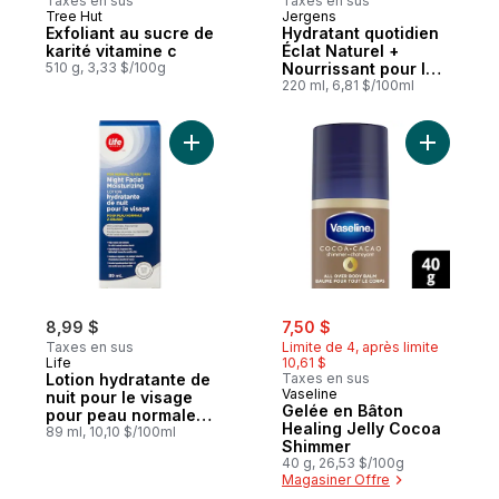
Taxes en sus
Taxes en sus
Tree Hut
Jergens
Exfoliant au sucre de
Hydratant quotidien
karité vitamine c
Éclat Naturel +
510 g, 3,33 $/100g
Nourrissant pour la
peau sèche, tons
220 ml, 6,81 $/100ml
pâles à moyens
Ajouter Lotion hydratante de nuit pour le
Ajouter G
sale:
, formerly:
8,99 $
7,50 $
Taxes en sus
Limite de 4, après limite
Life
10,61 $
Lotion hydratante de
Taxes en sus
Vaseline
nuit pour le visage
Gelée en Bâton
pour peau normale à
Healing Jelly Cocoa
grasse
89 ml, 10,10 $/100ml
Shimmer
40 g, 26,53 $/100g
Magasiner Offre