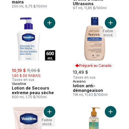
mains
Ultrasoins
200 ml, 6,75 $/100ml
97 ml, 11,85 $/100ml
Ajouter Lotion de Secours extreme peau 
Ajouter l
Faible
stock
Préparé au Canada
sale:
, formerly:
10,19 $
11,99 $
13,49 $
1,80 $ DE RABAIS
Taxes en sus
Taxes en sus
Aveeno
Préparé au Canada
Vaseline
lotion anti-
Lotion de Secours
démangeaison
extreme peau sèche
118 ml, 11,43 $/100ml
600 ml, 1,70 $/100ml
Ajouter Intensive Care Healthy Hands Str
Ajouter Hu
Faible
stock