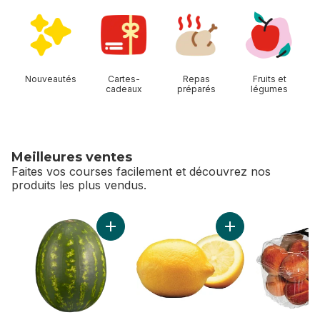
sauter Magasiner Allées
Nouveautés
Cartes-
Repas
Fruits et
cadeaux
préparés
légumes
Meilleures ventes
Faites vos courses facilement et découvrez nos
produits les plus vendus.
sauter Meilleures ventes
Ajouter Melon d’eau rouge sans pépins au p
Ajouter Citrons au 