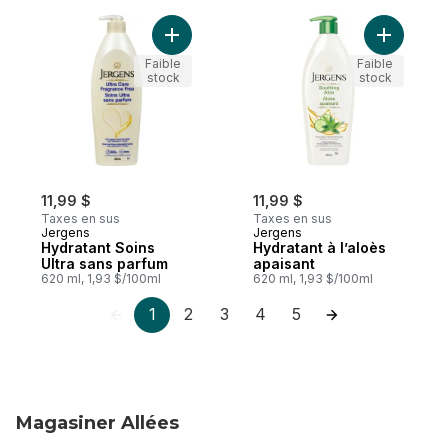
Ajouter Hydratant Soins Ultra sans parfum
Ajouter Hy
Faible
Faible
stock
stock
11,99 $
11,99 $
Taxes en sus
Taxes en sus
Jergens
Jergens
Hydratant Soins
Hydratant à l’aloès
Ultra sans parfum
apaisant
620 ml, 1,93 $/100ml
620 ml, 1,93 $/100ml
1
2
3
4
5
Magasiner Allées