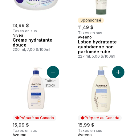
Sponsorisé
13,99 $
11,49 $
Taxes en sus
Taxes en sus
Nivea
Aveeno
Sponsorisé
Crème hydratante
Lotion hydratante
douce
quotidienne non
200 ml, 7,00 $/100ml
parfumée tube
227 ml, 5,06 $/100ml
Ajouter Lotion hydratante apaisante sans 
Ajouter l
Faible
stock
Préparé au Canada
Préparé au Canada
15,99 $
15,99 $
Taxes en sus
Taxes en sus
Aveeno
Aveeno
Préparé au Canada
Préparé au Canada