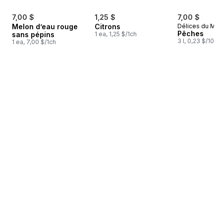
7,00 $
1,25 $
7,00 $
Melon d’eau rouge
Citrons
Délices du Ma
Pêches
sans pépins
1 ea, 1,25 $/1ch
3 l, 0,23 $/100
1 ea, 7,00 $/1ch