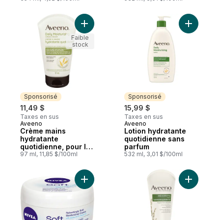
Ajouter Crème mains hydratan
Ajouter L
Faible
stock
Sponsorisé
Sponsorisé
11,49 $
15,99 $
Taxes en sus
Taxes en sus
Aveeno
Aveeno
Sponsorisé
Sponsorisé
Crème mains
Lotion hydratante
hydratante
quotidienne sans
quotidienne, pour la
parfum
peau sèche des
97 ml, 11,85 $/100ml
532 ml, 3,01 $/100ml
mains, lotion
hydratante avec
avoine sans OGM,
Ajouter Crème hydratante douce au panie
Ajouter L
sans parabènes,
sans parfum