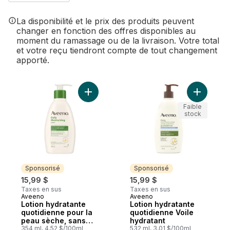
La disponibilité et le prix des produits peuvent
changer en fonction des offres disponibles au
moment du ramassage ou de la livraison. Votre total
et votre reçu tiendront compte de tout changement
apporté.
Ajouter Lotion hydratante quotidienne po
Ajouter L
Faible
stock
Sponsorisé
Sponsorisé
15,99 $
15,99 $
Taxes en sus
Taxes en sus
Aveeno
Aveeno
Sponsorisé
Sponsorisé
Lotion hydratante
Lotion hydratante
quotidienne pour la
quotidienne Voile
peau sèche, sans
hydratant
parfum
354 ml, 4,52 $/100ml
532 ml, 3,01 $/100ml