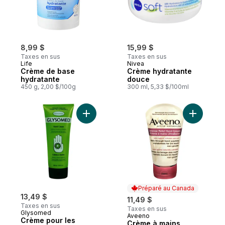
8,99 $
15,99 $
Taxes en sus
Taxes en sus
Life
Nivea
Crème de base
Crème hydratante
hydratante
douce
450 g, 2,00 $/100g
300 ml, 5,33 $/100ml
Ajouter Crème pour les mains au panier
Ajouter C
Préparé au Canada
13,49 $
11,49 $
Taxes en sus
Taxes en sus
Glysomed
Aveeno
Préparé au Canada
Crème pour les
Crème à mains