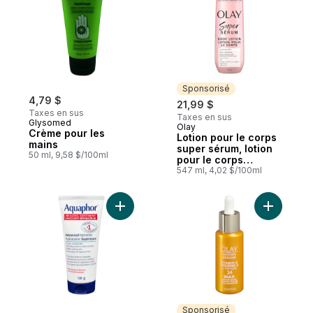
Sponsorisé
4,79 $
21,99 $
Taxes en sus
Taxes en sus
Glysomed
Olay
Sponsorisé
Crème pour les
Lotion pour le corps
mains
super sérum, lotion
50 ml, 9,58 $/100ml
pour le corps
hydratante pour la
547 ml, 4,02 $/100ml
peau sèche avec le
complexe super
sérum pour ralentir
Ajouter Onguent répareur hydratation sup
Ajouter S
les signes visibles
de l’âge
Sponsorisé