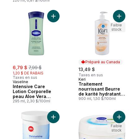
peau sèche, tons
220 ml, 6,81 $/100ml
moyens à foncés
Ajouter Intensive Care Lotion Corporelle 
Ajouter T
Faible
stock
Préparé au Canada
sale:
, formerly:
6,79 $
7,99 $
13,49 $
1,20 $ DE RABAIS
Taxes en sus
Taxes en sus
Keri
Préparé au Canada
Vaseline
Traitement
Intensive Care
nourrissant Beurre
Lotion Corporelle
de karité hydratants
peau Aloe Vera
essentiels
900 ml, 1,50 $/100ml
Hydration
295 ml, 2,30 $/100ml
Ajouter Crème de base hydratante au pan
Ajouter C
Faible
stock