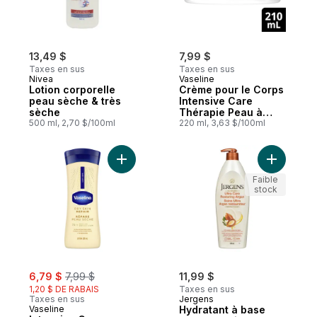
13,49 $
7,99 $
Taxes en sus
Taxes en sus
Nivea
Vaseline
Lotion corporelle
Crème pour le Corps
peau sèche & très
Intensive Care
sèche
Thérapie Peau à
500 ml, 2,70 $/100ml
Problème
220 ml, 3,63 $/100ml
Ajouter Intensive Care Lotion Corporelle 
Ajouter H
Faible
stock
sale:
, formerly:
6,79 $
7,99 $
11,99 $
1,20 $ DE RABAIS
Taxes en sus
Taxes en sus
Jergens
Vaseline
Hydratant à base