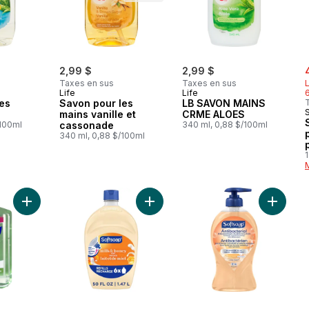
s
2,99 $
2,99 $
Taxes en sus
Taxes en sus
L
Life
Life
es
Savon pour les
LB SAVON MAINS
mains vanille et
CRME ALOES
/100ml
cassonade
340 ml, 0,88 $/100ml
340 ml, 0,88 $/100ml
1
Ajouter Désinfectant pour les mains à l’aloès au panier
Ajouter Savon mains hydratant , parf
Ajouter