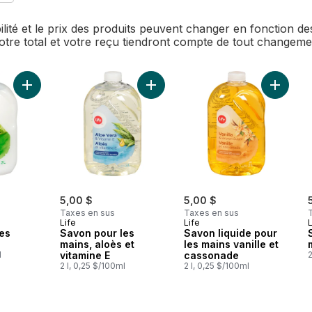
bilité et le prix des produits peuvent changer en fonction 
Votre total et votre reçu tiendront compte de tout changem
Ajouter Savon pour les mains, aloès au panier
Ajouter Savon pour les mains, aloès
Ajouter 
5,00 $
5,00 $
Taxes en sus
Taxes en sus
Life
Life
L
es
Savon pour les
Savon liquide pour
mains, aloès et
les mains vanille et
l
vitamine E
cassonade
2
2 l, 0,25 $/100ml
2 l, 0,25 $/100ml