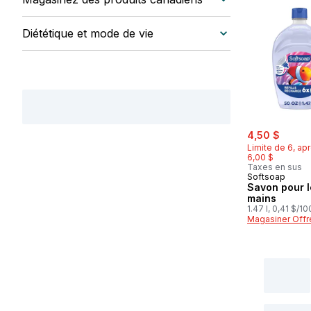
Diététique et mode de vie
sale:
, forme
4,50 $
Limite de 6, apr
6,00 $
Taxes en sus
Softsoap
Savon pour l
mains
1.47 l, 0,41 $/1
Magasiner Offr