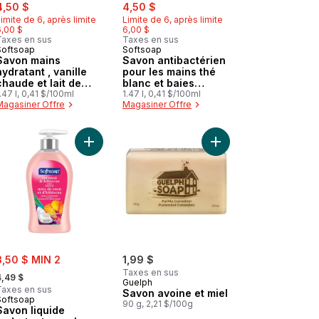
ale:
, formerly:
sale:
, formerly:
4,50 $
4,50 $
imite de 6, après limite
Limite de 6, après limite
6,00 $
6,00 $
Taxes en sus
Taxes en sus
Softsoap
Softsoap
Savon mains
Savon antibactérien
hydratant , vanille
pour les mains thé
chaude et lait de
blanc et baies
coco
.47 l, 0,41 $/100ml
recharge
1.47 l, 0,41 $/100ml
Magasiner Offre
Magasiner Offre
softsoap crisp clean, recharge de au panier
 LB GEL ASSAINISSEUR POUR MAINS au panier
Ajouter Savon liquide hydratant pour les mains, 
Ajouter Savon avoine 
ale:
3,50 $ MIN 2
1,99 $
 formerly:
Taxes en sus
4,49 $
Guelph
Taxes en sus
Savon avoine et miel
Softsoap
90 g, 2,21 $/100g
Savon liquide