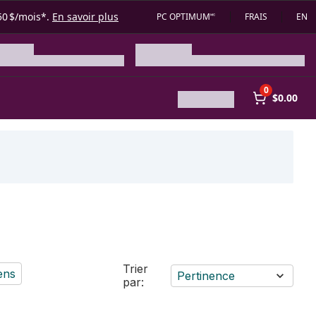
50 $/mois*.
En savoir plus
PC OPTIMUM🅪
FRAIS
EN
0
$0.00
Trier
ens
Pertinence
par: