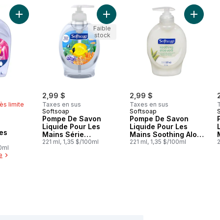
Ajouter Savon pour les mains au panier
Ajouter Pompe De Savon Liquide Po
Ajouter
Faible
stock
rly:
2,99 $
2,99 $
ès limite
Taxes en sus
Taxes en sus
Softsoap
Softsoap
Pompe De Savon
Pompe De Savon
Liquide Pour Les
Liquide Pour Les
es
Mains Série
Mains Soothing Aloe
Aquarium
221 ml, 1,35 $/100ml
Vera
221 ml, 1,35 $/100ml
2
00ml
e