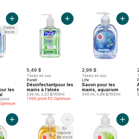
Ajouter Désinfectant instantané pour les mains original au pani
Ajouter Désinfectantpour les mains 
Ajouter 
Faible
stock
5,49 $
2,99 $
Taxes en sus
Taxes en sus
Purell
Life
P
Désinfectantpour les
Savon pour les
our les
mains à l’aloès
mains, aquarium
al
236 ml, 2,33 $/100ml
340 ml, 0,88 $/100ml
5
1 000 point PC Optimum
100ml
 Optimum
Ajouter Savon pour les mains, aloès au panier
Ajouter Savon pour les mains vanil
Ajouter
En
rupture
de stock