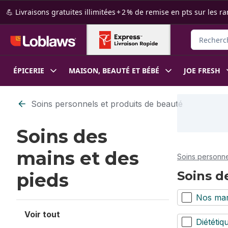
Passer au contenu principal
Passer au pied de page
💪 Livraisons gratuites illimitées + 2 % de remise en pts sur le
Rechercher
ÉPICERIE
MAISON, BEAUTÉ ET BÉBÉ
JOE FRESH
Passer au filtrage du contenu
Soins personnels et produits de beauté
Soins des
mains et des
Soins personne
Soins d
pieds
Nos ma
Voir tout
Diététiq