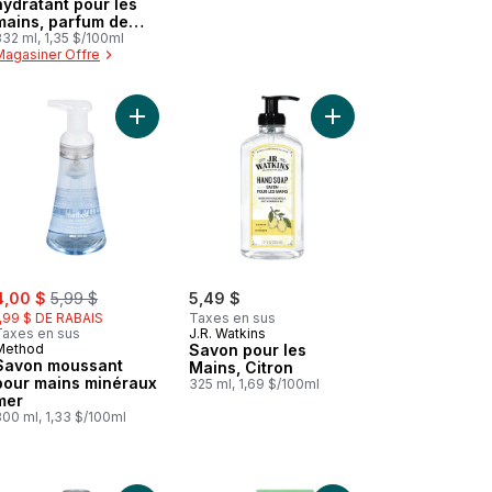
hydratant pour les
mains, parfum de
noix de coco et
32 ml, 1,35 $/100ml
Magasiner Offre
d'hibiscus
o et d'hibiscus recharge au panier
ns , parfum Midnight Blooms, flacon à pompe de 221 ml au panier
Savon liquide hydratant pour les mains à la lavande et au karité au p
Ajouter Savon moussant pour mains minéraux mer
Ajouter Savon pour les
ale:
, formerly:
4,00 $
5,99 $
5,49 $
1,99 $ DE RABAIS
Taxes en sus
Taxes en sus
J.R. Watkins
Method
Savon pour les
Savon moussant
Mains, Citron
pour mains minéraux
325 ml, 1,69 $/100ml
mer
300 ml, 1,33 $/100ml