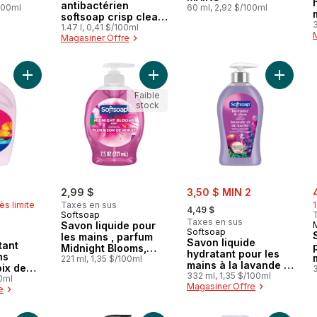
antibactérien
100ml
60 ml, 2,92 $/100ml
softsoap crisp clean,
3
recharge de
1.47 l, 0,41 $/100ml
Magasiner Offre
Ajouter Savon hydratant pour les mains parfum de noix de coc
Ajouter Savon liquide pour les mai
Ajouter 
Faible
stock
rly:
sale:
s
2,99 $
3,50 $ MIN 2
, formerly:
ès limite
Taxes en sus
4,49 $
Softsoap
Taxes en sus
Savon liquide pour
Softsoap
les mains , parfum
Savon liquide
tant
Midnight Blooms,
hydratant pour les
ns
flacon à pompe de
221 ml, 1,35 $/100ml
mains à la lavande et
ix de
221 ml
au karité
332 ml, 1,35 $/100ml
biscus
00ml
Magasiner Offre
e