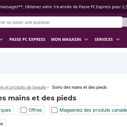
s ramassages**. Obtenez votre 1re année de Passe PC Express pour 2,
 des produits
PASSE PC EXPRESS
MON MAGASIN
SERVICES
ls et produits de beauté
Soins des mains et des pieds
es mains et des pieds
rques
Offres
Magasinez des produits canadi
ue