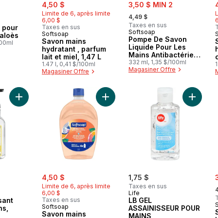
sale:
, formerly:
sale:
s
4,50 $
3,50 $ MIN 2
, formerly:
Limite de 6, après limite
L
4,49 $
6,00 $
Taxes en sus
 pour
Taxes en sus
Softsoap
Softsoap
’aloès
Pompe De Savon
Savon mains
100ml
Liquide Pour Les
hydratant , parfum
Mains Antibactérien
lait et miel, 1,47 L
Propreté Fraîche
332 ml, 1,35 $/100ml
1.47 l, 0,41 $/100ml
1
Magasiner Offre
Magasiner Offre
Ajouter Savon Moussant pour les Mains, Citron au panier
Ajouter Savon mains antibactérien 
Ajouter
sale:
, formerly:
s
4,50 $
1,75 $
,
Limite de 6, après limite
Taxes en sus
6,00 $
Life
sant
Taxes en sus
LB GEL
Softsoap
ns,
ASSAINISSEUR POUR
Savon mains
MAINS