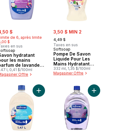
ale:
, formerly:
sale:
4,50 $
3,50 $ MIN 2
, formerly:
imite de 6, après limite
4,49 $
6,00 $
Taxes en sus
Taxes en sus
Softsoap
Softsoap
Pompe De Savon
Savon hydratant
Liquide Pour Les
pour les mains
Mains Hydratant
parfum de lavande
Intense Warm Vanilla
332 ml, 1,35 $/100ml
et de karité recharge
.47 l, 0,41 $/100ml
Magasiner Offre
& Coconut Milk
Magasiner Offre
um lait et miel, 1,47 L au panier
 Pompe De Savon Liquide Pour Les Mains Antibactérien Propreté Fra
Ajouter Savon mains hydratant , vanille chaude et
Ajouter Savon antibac