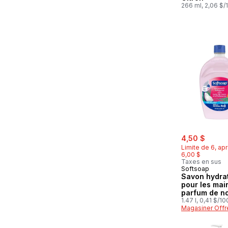
266 ml, 2,06 $/
sale:
, forme
4,50 $
Limite de 6, apr
6,00 $
Taxes en sus
Softsoap
Savon hydra
pour les mai
parfum de no
coco et d'hi
1.47 l, 0,41 $/1
Magasiner Offr
recharge