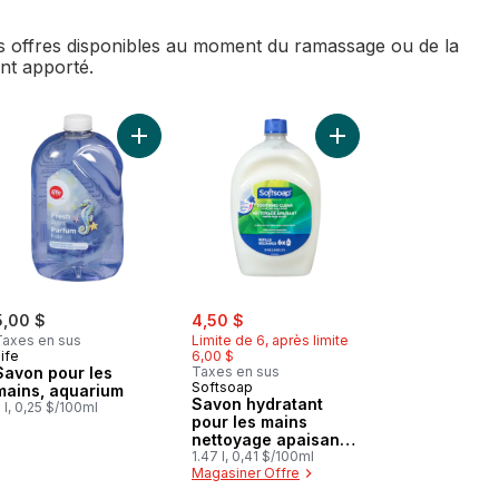
des offres disponibles au moment du ramassage ou de la
ent apporté.
 et vitamine E au panier
Savon liquide pour les mains vanille et cassonade au panier
Ajouter Savon pour les mains, aquarium au panie
Ajouter Savon hydrata
sale:
, formerly:
5,00 $
4,50 $
Taxes en sus
Limite de 6, après limite
ife
6,00 $
Savon pour les
Taxes en sus
Softsoap
mains, aquarium
Savon hydratant
 l, 0,25 $/100ml
pour les mains
nettoyage apaisant
parfum frais d'aloès
1.47 l, 0,41 $/100ml
Magasiner Offre
recharge