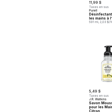
11,99 $
Taxes en sus
Purell
Désinfectant
les mains à l
591 ml, 2,03 $/
5,49 $
Taxes en sus
J.R. Watkins
Savon Mous
pour les Mai
Citron