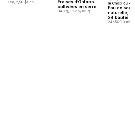
Fraises d’Ontario
1 ea, 2,50 $/1ch
le Choix du Pré
Préparé au
cultivées en serre
Eau de sour
340 g, 1,62 $/100g
naturelle,
24 bouteille
24x500.0 ml,
0,03 $/100ml