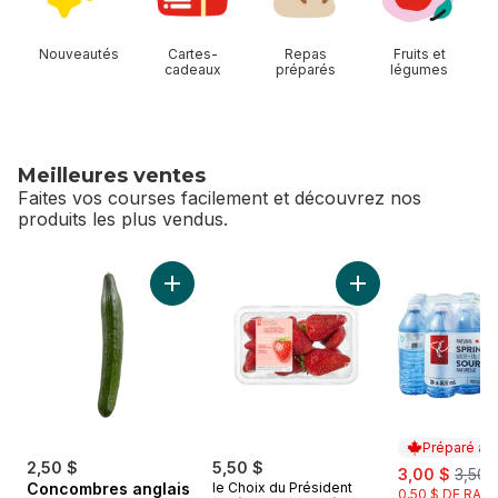
Nouveautés
Cartes-
Repas
Fruits et
cadeaux
préparés
légumes
Meilleures ventes
Faites vos courses facilement et découvrez nos
produits les plus vendus.
sauter Meilleures ventes
Ajouter Concombres anglais au panier
Ajouter Fraises d’O
Préparé au
2,50 $
5,50 $
sale:
, form
3,00 $
3,50 
Concombres anglais
le Choix du Président
0,50 $ DE RABA