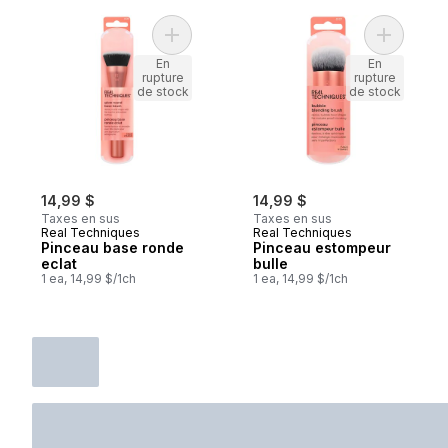
Ajouter Pinceau base ronde eclat au pani
Ajouter P
En
En
rupture
rupture
de stock
de stock
14,99 $
14,99 $
Taxes en sus
Taxes en sus
Real Techniques
Real Techniques
Pinceau base ronde
Pinceau estompeur
eclat
bulle
1 ea, 14,99 $/1ch
1 ea, 14,99 $/1ch