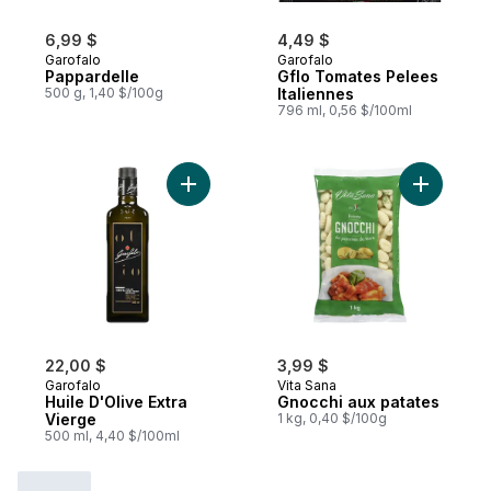
6,99 $
4,49 $
Garofalo
Garofalo
Pappardelle
Gflo Tomates Pelees
500 g, 1,40 $/100g
Italiennes
796 ml, 0,56 $/100ml
Ajouter Huile D'Olive Extra Vierge au pani
Ajouter G
22,00 $
3,99 $
Garofalo
Vita Sana
Huile D'Olive Extra
Gnocchi aux patates
Vierge
1 kg, 0,40 $/100g
500 ml, 4,40 $/100ml