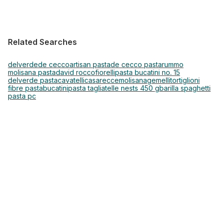
Related Searches
delverde
de cecco
artisan pasta
de cecco pasta
rummo
molisana pasta
david rocco
fiorelli
pasta bucatini no. 15
delverde pasta
cavatelli
casarecce
molisana
gemelli
tortiglioni
fibre pasta
bucatini
pasta tagliatelle nests 450 g
barilla spaghetti
pasta pc