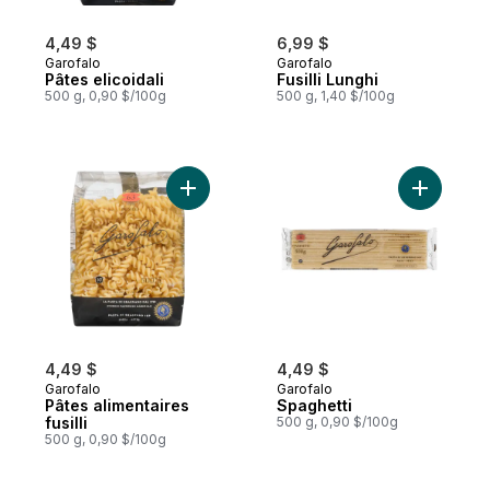
4,49 $
6,99 $
Garofalo
Garofalo
Pâtes elicoidali
Fusilli Lunghi
500 g, 0,90 $/100g
500 g, 1,40 $/100g
Ajouter Pâtes alimentaires fusilli au panier
Ajouter S
4,49 $
4,49 $
Garofalo
Garofalo
Pâtes alimentaires
Spaghetti
fusilli
500 g, 0,90 $/100g
500 g, 0,90 $/100g