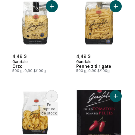
Ajouter Orzo au panier
Ajouter Pe
4,49 $
4,49 $
Garofalo
Garofalo
Orzo
Penne ziti rigate
500 g, 0,90 $/100g
500 g, 0,90 $/100g
Ajouter Pappardelle au panier
Ajouter G
En
rupture
de stock