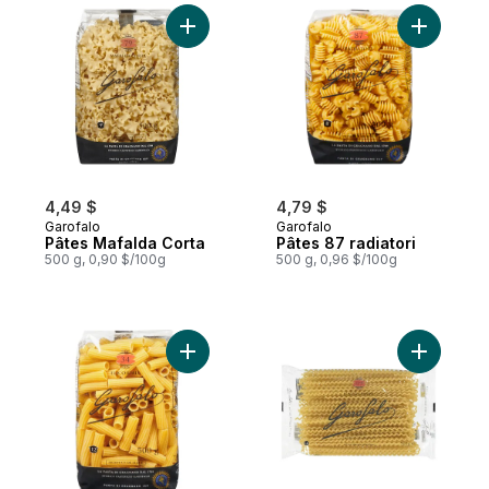
Ajouter Pâtes Mafalda Corta au panier
Ajouter Pâ
4,49 $
4,79 $
Garofalo
Garofalo
Pâtes Mafalda Corta
Pâtes 87 radiatori
500 g, 0,90 $/100g
500 g, 0,96 $/100g
Ajouter Pâtes elicoidali au panier
Ajouter Fu