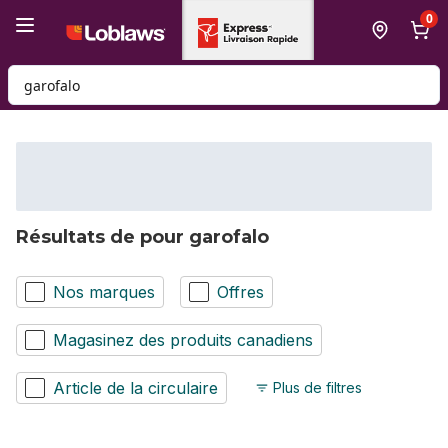
Passer au contenu principal
Passer au pied de page
0
Rechercher des produits
Résultats de pour garofalo
Nos marques
Offres
Magasinez des produits canadiens
Article de la circulaire
Plus de filtres