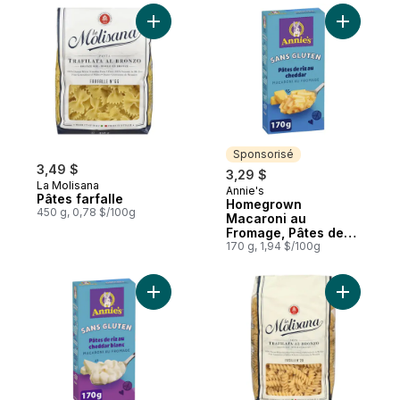
Ajouter Pâtes farfalle au panier
Ajouter H
Sponsorisé
3,49 $
3,29 $
La Molisana
Annie's
Sponsorisé
Pâtes farfalle
Homegrown
450 g, 0,78 $/100g
Macaroni au
Fromage, Pâtes de
Riz, Sans Gluten
170 g, 1,94 $/100g
Ajouter Sans Gluten Pates De Riz Chedda
Ajouter Fu