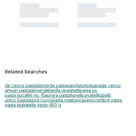
Related Searches
de cecco pasta
delverde pasta
garofalo
molisana
de cecco
artisan pasta
delverde
barilla spaghetti
pasta pc
pasta bucatini no. 15
aurora pasta
fiorelli
cavatelli
tubetti
unico pasta
david rocco
pasta rigatoni
casarecce
fibre pasta
pasta tagliatelle nests 450 g