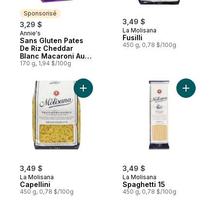
Sponsorisé
3,49 $
3,29 $
La Molisana
Annie's
Sponsorisé
Fusilli
Sans Gluten Pates
450 g, 0,78 $/100g
De Riz Cheddar
Blanc Macaroni Au
Fromage
170 g, 1,94 $/100g
Ajouter Capellini au panier
Ajouter S
3,49 $
3,49 $
La Molisana
La Molisana
Capellini
Spaghetti 15
450 g, 0,78 $/100g
450 g, 0,78 $/100g