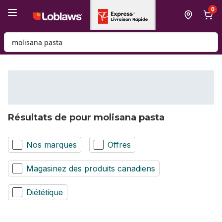
Passer au contenu principal
Passer au pied de page
0
Rechercher des produits
Résultats de pour molisana pasta
Nos marques
Offres
Magasinez des produits canadiens
Diététique