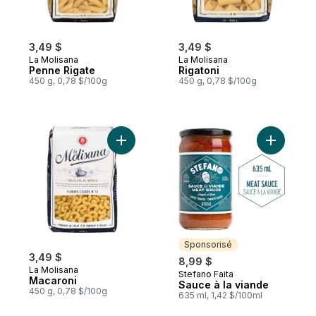
3,49 $
3,49 $
La Molisana
La Molisana
Penne Rigate
Rigatoni
450 g, 0,78 $/100g
450 g, 0,78 $/100g
Ajouter Macaroni au panier
Sponsorisé
3,49 $
8,99 $
La Molisana
Stefano Faita
Sponsorisé
Macaroni
Sauce à la viande
450 g, 0,78 $/100g
635 ml, 1,42 $/100ml