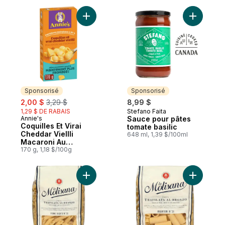
Ajouter Coquilles Et Virai Cheddar VieIll
Ajouter S
Sponsorisé
Sponsorisé
sale:
, formerly:
2,00 $
3,29 $
8,99 $
1,29 $ DE RABAIS
Stefano Faita
Sponsorisé
Annie's
Sauce pour pâtes
Sponsorisé
Coquilles Et Virai
tomate basilic
Cheddar VieIlli
648 ml, 1,39 $/100ml
Macaroni Au
Fromage
170 g, 1,18 $/100g
Ajouter Penne Rigate au panier
Ajouter Ri