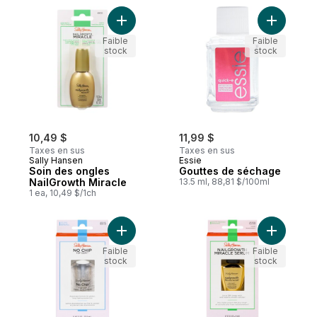
Ajouter Soin des ongles NailGrowth Miracl
Ajouter G
Faible
Faible
stock
stock
10,49 $
11,99 $
Taxes en sus
Taxes en sus
Sally Hansen
Essie
Soin des ongles
Gouttes de séchage
NailGrowth Miracle
13.5 ml, 88,81 $/100ml
1 ea, 10,49 $/1ch
Ajouter Traitement Natural No Chip au pan
Ajouter S
Faible
Faible
stock
stock