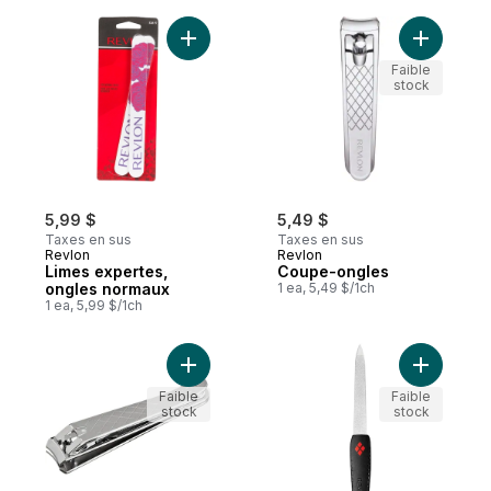
Ajouter Limes expertes, ongles normaux a
Ajouter C
Faible
stock
5,99 $
5,49 $
Taxes en sus
Taxes en sus
Revlon
Revlon
Limes expertes,
Coupe-ongles
ongles normaux
1 ea, 5,49 $/1ch
1 ea, 5,99 $/1ch
Ajouter Coupe-Ongles d'Orteils au panier
Ajouter L
Faible
Faible
stock
stock