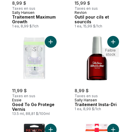
8,99 $
15,99 $
Taxes en sus
Taxes en sus
Sally Hansen
Revlon
Traitement Maximum
Outil pour cils et
Growth
sourcils
1 ea, 8,99 $/1ch
1 ea, 15,99 $/1ch
Ajouter Good To Go Protege Vernis au pa
Ajouter Tr
Faible
stock
11,99 $
8,99 $
Taxes en sus
Taxes en sus
Essie
Sally Hansen
Good To Go Protege
Traitement Insta-Dri
Vernis
1 ea, 8,99 $/1ch
13.5 ml, 88,81 $/100ml
Ajouter Pince à cuticules pour hommes au
Ajouter S