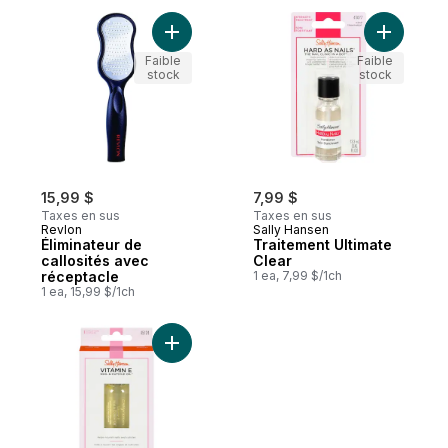
Ajouter Éliminateur de callosités avec réc
Ajouter T
Faible
Faible
stock
stock
15,99 $
7,99 $
Taxes en sus
Taxes en sus
Revlon
Sally Hansen
Éliminateur de
Traitement Ultimate
callosités avec
Clear
réceptacle
1 ea, 7,99 $/1ch
1 ea, 15,99 $/1ch
Ajouter Traitement Vitamine E au panier