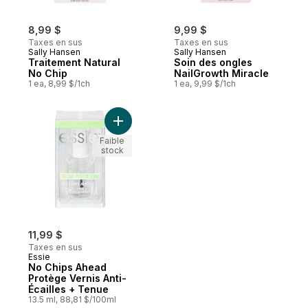
8,99 $
9,99 $
Taxes en sus
Taxes en sus
Sally Hansen
Sally Hansen
Traitement Natural
Soin des ongles
No Chip
NailGrowth Miracle
1 ea, 8,99 $/1ch
1 ea, 9,99 $/1ch
Ajouter No Chips Ahead Protège Vernis An
Faible
stock
11,99 $
Taxes en sus
Essie
No Chips Ahead
Protège Vernis Anti-
Écailles + Tenue
13.5 ml, 88,81 $/100ml