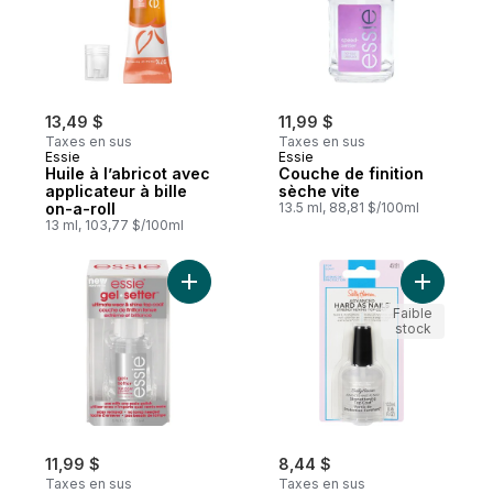
13,49 $
11,99 $
Taxes en sus
Taxes en sus
Essie
Essie
Huile à l’abricot avec
Couche de finition
applicateur à bille
sèche vite
on-a-roll
13.5 ml, 88,81 $/100ml
13 ml, 103,77 $/100ml
Ajouter Couche de finition ultime port et b
Ajouter Tr
Faible
stock
11,99 $
8,44 $
Taxes en sus
Taxes en sus