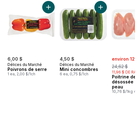
sauter Meilleures ventes
Ajouter Poivrons de serre au panier
Ajouter Mini conco
sale:
6,00 $
4,50 $
environ 12,6
Délices du Marché
Délices du Marché
24,62 $
Poivrons de serre
Mini concombres
11,96 $ DE RAB
1 ea, 2,00 $/1ch
6 ea, 0,75 $/1ch
Poitrine de 
désossée et
peau
10,76 $/1kg 4,8