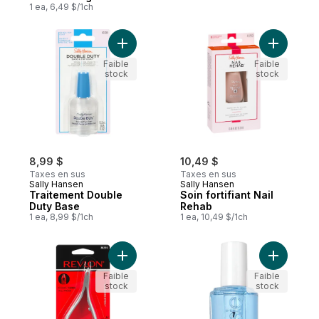
swipe & go
1 ea, 6,49 $/1ch
Ajouter Traitement Double Duty Base au p
Ajouter So
Faible
Faible
stock
stock
8,99 $
10,49 $
Taxes en sus
Taxes en sus
Sally Hansen
Sally Hansen
Traitement Double
Soin fortifiant Nail
Duty Base
Rehab
1 ea, 8,99 $/1ch
1 ea, 10,49 $/1ch
Ajouter Coupe-cuticules, demi-mâchoire a
Ajouter C
Faible
Faible
stock
stock