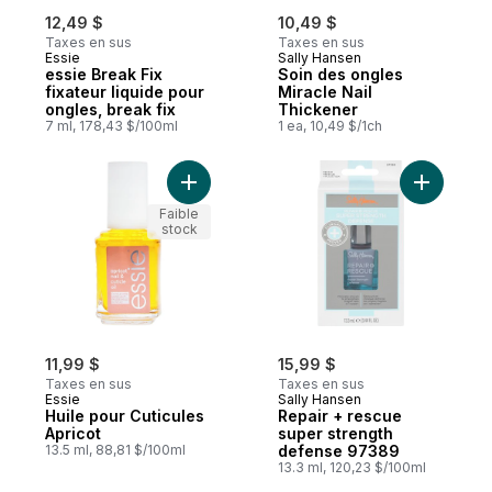
12,49 $
10,49 $
Taxes en sus
Taxes en sus
Essie
Sally Hansen
essie Break Fix
Soin des ongles
fixateur liquide pour
Miracle Nail
ongles, break fix
Thickener
7 ml, 178,43 $/100ml
1 ea, 10,49 $/1ch
Ajouter Huile pour Cuticules Apricot au pa
Ajouter R
Faible
stock
11,99 $
15,99 $
Taxes en sus
Taxes en sus
Essie
Sally Hansen
Huile pour Cuticules
Repair + rescue
Apricot
super strength
13.5 ml, 88,81 $/100ml
defense 97389
13.3 ml, 120,23 $/100ml