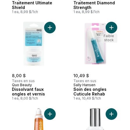
Traitement Ultimate
Traitement Diamond
Shield
Strength
1 ea, 8,99 $/1ch
1 ea, 8,99 $/1ch
Ajouter Dissolvant faux ongles et vernis a
Ajouter S
Faible
stock
8,00 $
10,49 $
Taxes en sus
Taxes en sus
Quo Beauty
Sally Hansen
Dissolvant faux
Soin des ongles
ongles et vernis
Cuticule Rehab
1 ea, 8,00 $/1ch
1 ea, 10,49 $/1ch
Ajouter Huile à l’abricot avec applicateur à
Ajouter C