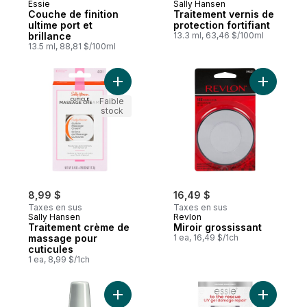
Essie
Sally Hansen
Couche de finition
Traitement vernis de
ultime port et
protection fortifiant
brillance
13.3 ml, 63,46 $/100ml
13.5 ml, 88,81 $/100ml
Ajouter Traitement crème de massage pour
Ajouter Mi
Faible
stock
8,99 $
16,49 $
Taxes en sus
Taxes en sus
Sally Hansen
Revlon
Traitement crème de
Miroir grossissant
massage pour
1 ea, 16,49 $/1ch
cuticules
1 ea, 8,99 $/1ch
Ajouter Traitement Top Coat sèche instan
Ajouter R