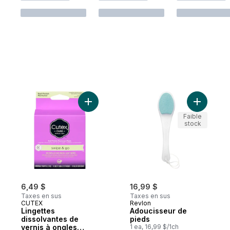
Ajouter Lingettes dissolvantes de vernis 
Ajouter A
Faible
stock
6,49 $
16,99 $
Taxes en sus
Taxes en sus
CUTEX
Revlon
Lingettes
Adoucisseur de
dissolvantes de
pieds
vernis à ongles
1 ea, 16,99 $/1ch