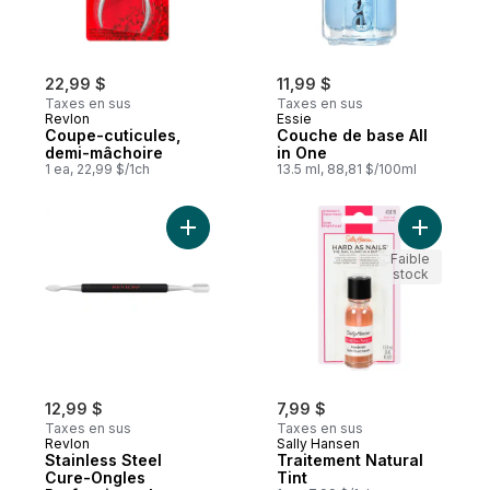
22,99 $
11,99 $
Taxes en sus
Taxes en sus
Revlon
Essie
Coupe-cuticules,
Couche de base All
demi-mâchoire
in One
1 ea, 22,99 $/1ch
13.5 ml, 88,81 $/100ml
Ajouter Stainless Steel Cure-Ongles Profe
Ajouter Tr
Faible
stock
12,99 $
7,99 $
Taxes en sus
Taxes en sus
Revlon
Sally Hansen
Stainless Steel
Traitement Natural
Cure-Ongles
Tint