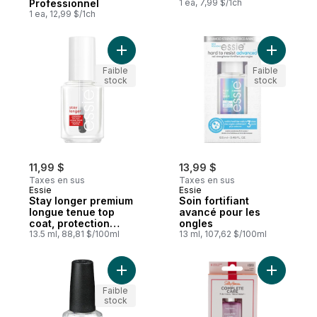
Professionnel
1 ea, 7,99 $/1ch
1 ea, 12,99 $/1ch
Ajouter Stay longer premium longue tenue 
Ajouter So
Faible
Faible
stock
stock
11,99 $
13,99 $
Taxes en sus
Taxes en sus
Essie
Essie
Stay longer premium
Soin fortifiant
longue tenue top
avancé pour les
coat, protection
ongles
contre les éclats,
13.5 ml, 88,81 $/100ml
13 ml, 107,62 $/100ml
stay longer
Ajouter Durcisseur pour ongles naturels 3
Ajouter T
Faible
stock