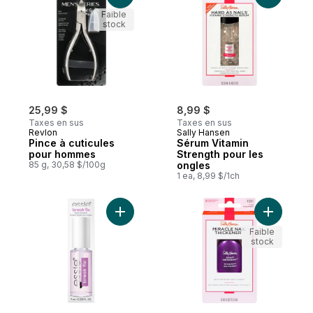
Faible
stock
25,99 $
8,99 $
Taxes en sus
Taxes en sus
Revlon
Sally Hansen
Pince à cuticules
Sérum Vitamin
pour hommes
Strength pour les
85 g, 30,58 $/100g
ongles
1 ea, 8,99 $/1ch
Ajouter essie Break Fix fixateur liquide po
Ajouter S
Faible
stock