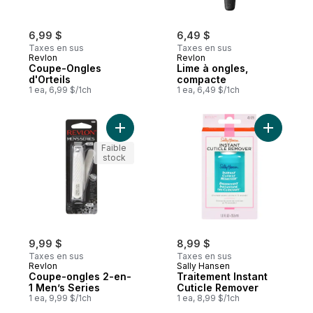
6,99 $
6,49 $
Taxes en sus
Taxes en sus
Revlon
Revlon
Coupe-Ongles
Lime à ongles,
d'Orteils
compacte
1 ea, 6,99 $/1ch
1 ea, 6,49 $/1ch
Ajouter Coupe-ongles 2-en-1 Men’s Serie
Ajouter T
Faible
stock
9,99 $
8,99 $
Taxes en sus
Taxes en sus
Revlon
Sally Hansen
Coupe-ongles 2-en-
Traitement Instant
1 Men’s Series
Cuticle Remover
1 ea, 9,99 $/1ch
1 ea, 8,99 $/1ch