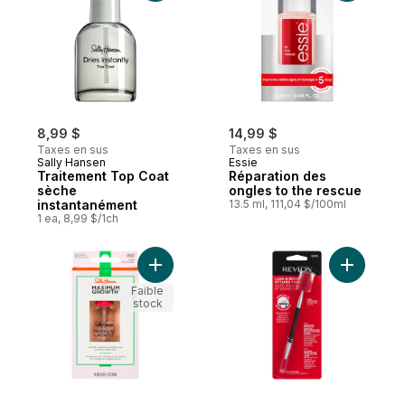
8,99 $
14,99 $
Taxes en sus
Taxes en sus
Sally Hansen
Essie
Traitement Top Coat
Réparation des
sèche
ongles to the rescue
instantanément
13.5 ml, 111,04 $/100ml
1 ea, 8,99 $/1ch
Ajouter Traitement Maximum Growth au pa
Ajouter Ou
Faible
stock