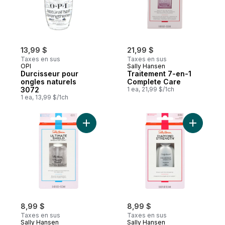
13,99 $
21,99 $
Taxes en sus
Taxes en sus
OPI
Sally Hansen
Durcisseur pour
Traitement 7-en-1
ongles naturels
Complete Care
3072
1 ea, 21,99 $/1ch
1 ea, 13,99 $/1ch
Ajouter Traitement Ultimate Shield au pani
Ajouter T
8,99 $
8,99 $
Taxes en sus
Taxes en sus
Sally Hansen
Sally Hansen