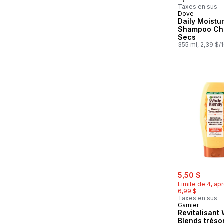
Taxes en sus
Dove
Daily Moistu
Shampoo Ch
Secs
355 ml, 2,39 $/
sale:
, forme
5,50 $
Limite de 4, apr
6,99 $
Taxes en sus
Garnier
Revitalisant
Blends tréso