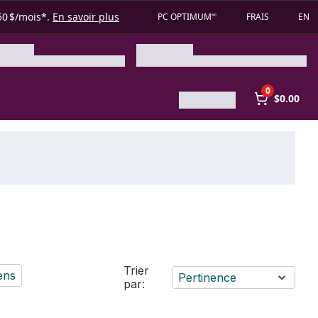
50 $/mois*.
En savoir plus
PC OPTIMUM🅪
FRAIS
EN
0
$0.00
Trier
ens
Pertinence
par: