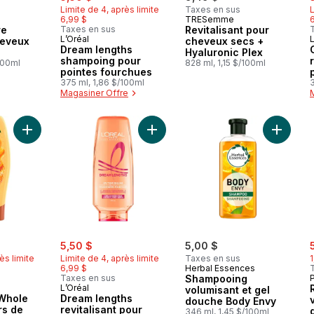
Limite de 4, après limite
Taxes en sus
L
6,99 $
TRESemme
re
Taxes en sus
Revitalisant pour
L’Oréal
L
eveux
cheveux secs +
Dream lengths
Hyaluronic Plex
shampoing pour
100ml
828 ml, 1,15 $/100ml
pointes fourchues
375 ml, 1,86 $/100ml
3
Magasiner Offre
Ajouter Revitalisant Whole Blends trésors de miel au panier
Ajouter Dream lengths revitalisant 
Ajouter
rly:
sale:
, formerly:
s
5,50 $
5,00 $
ès limite
Limite de 4, après limite
Taxes en sus
6,99 $
Herbal Essences
Taxes en sus
Shampooing
L’Oréal
volumisant et gel
 Whole
Dream lengths
douche Body Envy
rs de
revitalisant pour
346 ml, 1,45 $/100ml