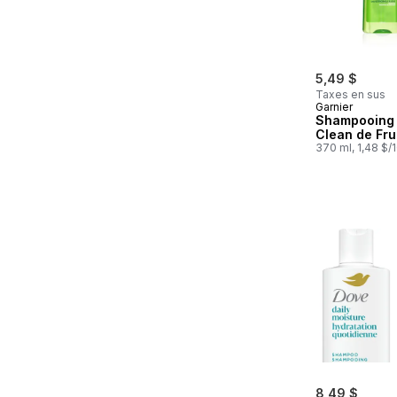
5,49 $
Taxes en sus
Garnier
Shampooing
Clean de Fru
370 ml, 1,48 $/
8,49 $