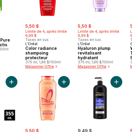
sale:
, formerly:
sale:
, formerly:
s
5,50 $
5,50 $
Limite de 4, après limite
Limite de 4, après limite
L
6,99 $
6,99 $
 Pure
Taxes en sus
Taxes en sus
L’Oréal
L’Oréal
G
ctis
Color radiance
Hyaluron plump
100ml
shampoing
revitalisant
protecteur
hydratant
375 ml, 1,86 $/100ml
375 ml, 1,86 $/100ml
Magasiner Offre
Magasiner Offre
Ajouter Daily Moisture Shampoo Cheveux Secs au panier
Ajouter Dream lengths shampoing p
sale:
, formerly:
s
5,50 $
9,49 $