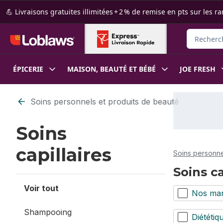
Passer au contenu principal
Passer au pied de page
💪 Livraisons gratuites illimitées + 2 % de remise en pts sur le
Rechercher
ÉPICERIE
MAISON, BEAUTÉ ET BÉBÉ
JOE FRESH
Passer au filtrage du contenu
Soins personnels et produits de beauté
Soins
capillaires
Soins personne
Soins ca
Voir tout
Nos ma
Shampooing
Diététiq