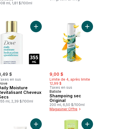
08 ml, 1,81 $/100ml
 72 H de douceur au panier
 Shampooing et gel douche Hello Hydration, hydratation en profond
Ajouter Daily Moisture Revitalisant Cheveux Secs
Ajouter Shampoing sec
sale:
, formerly:
8,49 $
9,00 $
Taxes en sus
Limite de 4, après limite
Dove
12,99 $
Daily Moisture
Taxes en sus
Batiste
Revitalisant Cheveux
Shampoing sec
Secs
Original
355 ml, 2,39 $/100ml
200 ml, 6,50 $/100ml
Magasiner Offre
 2 en 1 Pomme verte au panier
 Shampooing PRO-V Classic Clean au panier
Ajouter Revitalisant PRO-V Smooth & Sleek au pa
Ajouter Sleek & Shine 