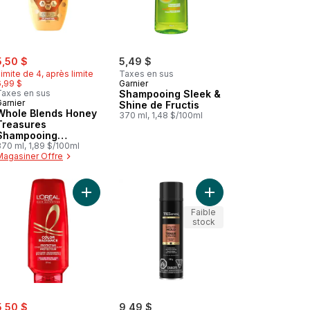
ale:
, formerly:
5,50 $
5,49 $
imite de 4, après limite
Taxes en sus
6,99 $
Garnier
Taxes en sus
Shampooing Sleek &
arnier
Shine de Fructis
Whole Blends Honey
370 ml, 1,48 $/100ml
Treasures
Shampooing
Réparateur, pour
370 ml, 1,89 $/100ml
Magasiner Offre
Cheveux Abîmés et
Secs
our pointes fourchues au panier
Ajouter Color radiance revitalisant protecteur au 
Ajouter Fixatif ultra fi
Ajouter Revitalisant pour cheveux secs + Hyaluronic Plex au panier
Faible
stock
ale:
, formerly:
5,50 $
9,49 $