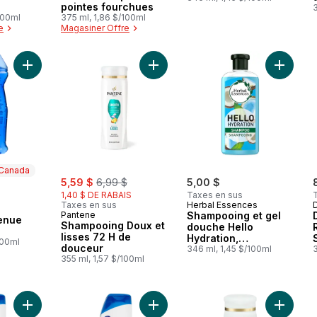
pointes fourchues
3
100ml
375 ml, 1,86 $/100ml
e
Magasiner Offre
Ajouter Gel sport à tenue ultime au panier
Ajouter Shampooing Doux et lisses
Ajouter
 Canada
sale:
, formerly:
5,59 $
6,99 $
5,00 $
1,40 $ DE RABAIS
Taxes en sus
Taxes en sus
Herbal Essences
 Canada
Pantene
Shampooing et gel
tenue
Shampooing Doux et
douche Hello
lisses 72 H de
Hydration,
100ml
douceur
hydratation en
346 ml, 1,45 $/100ml
355 ml, 1,57 $/100ml
profondeur
Ajouter Shampooing Pomme verte au panier
Ajouter Shampooing et revitalisant
Ajouter