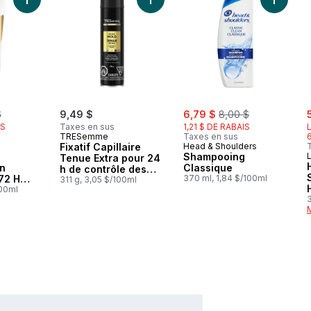
Ajouter Revitalisant Réhydratation quotidienne 72 H d’hydratat
Ajouter
rly:
sale:
, formerly:
s
$
9,49 $
6,79 $
8,00 $
IS
Taxes en sus
1,21 $ DE RABAIS
L
TRESemme
Taxes en sus
Fixatif Capillaire
Head & Shoulders
Shampooing
L
Tenue Extra pour 24
on
Classique
h de contrôle des
72 H
370 ml, 1,84 $/100ml
frisottis
311 g, 3,05 $/100ml
n
100ml
3