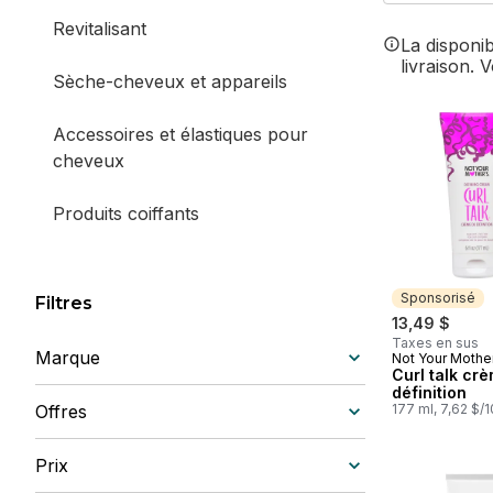
Revitalisant
La disponi
livraison. 
Sèche-cheveux et appareils
Accessoires et élastiques pour
cheveux
Produits coiffants
Traitements capillaires
Sponsorisé
Filtres
Colorant capillaire et teinture
13,49 $
Taxes en sus
Marque
Not Your Mothe
Sponsorisé
Curl talk cr
définition
Offres
177 ml, 7,62 $/
Prix