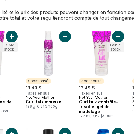
bilité et le prix des produits peuvent changer en fonction 
Votre total et votre reçu tiendront compte de tout changem
Ajouter Curl talk crème de définition au panier
Ajouter Curl talk mousse au panier
Ajouter 
Faible
Faible
stock
stock
Sponsorisé
Sponsorisé
13,49 $
13,49 $
Taxes en sus
Taxes en sus
r
Not Your Mother
Not Your Mother
Sponsorisé
Sponsorisé
ème de
Curl talk mousse
Curl talk contrôle-
198 g, 6,81 $/100g
frisottis gel de
100ml
modelage
1
177 ml, 7,62 $/100ml