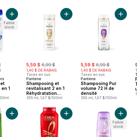
Ajouter Shampooing et revitalisant 2 en 1 Classique au panier
Ajouter Shampooing et revitalisant
Ajouter
Faible
stock
rly:
sale:
, formerly:
sale:
, formerly:
$
5,59 $
6,99 $
5,59 $
6,99 $
S
1,40 $ DE RABAIS
1,40 $ DE RABAIS
Taxes en sus
Taxes en sus
ers
Pantene
Pantene
et
Shampooing et
Shampooing Pur
2 en 1
revitalisant 2 en 1
volume 72 H de
Réhydratation
densité
3
100ml
quotidienne
355 ml, 1,57 $/100ml
355 ml, 1,57 $/100ml
Ajouter Shampooing Pure Clean de Fructis au panier
Ajouter Color radiance shampoing 
Ajouter 
Faible
stock