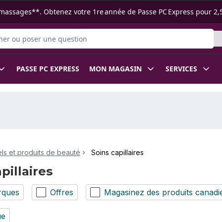
s ramassages**. Obtenez votre 1re année de Passe PC Express pour 2,
 des produits
PASSE PC EXPRESS
MON MAGASIN
SERVICES
ls et produits de beauté
Soins capillaires
pillaires
rques
Offres
Magasinez des produits canadi
ue