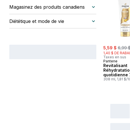
Magasinez des produits canadiens
Diététique et mode de vie
sale:
, forme
5,59 $
6,99 
1,40 $ DE RABA
Taxes en sus
Pantene
Revitalisant
Réhydratati
quotidienne 
d’hydratatio
308 ml, 1,81 $/
luxuriante