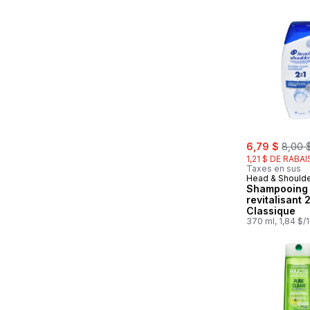
sale:
, forme
6,79 $
8,00 
1,21 $ DE RABAI
Taxes en sus
Head & Should
Shampooing 
revitalisant 
Classique
370 ml, 1,84 $/