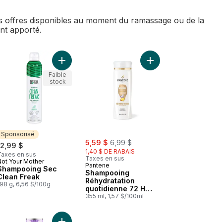
des offres disponibles au moment du ramassage ou de la
ent apporté.
Curl talk contrôle-frisottis gel de modelage au panier
Ajouter Shampooing Sec Clean Freak au panier
Ajouter Shampooing Ré
Faible
stock
Sponsorisé
sale:
, formerly:
5,59 $
6,99 $
12,99 $
1,40 $ DE RABAIS
Taxes en sus
Taxes en sus
Not Your Mother
Sponsorisé
Pantene
Shampooing Sec
Shampooing
Clean Freak
Réhydratation
98 g, 6,56 $/100g
quotidienne 72 H
d’hydratation
355 ml, 1,57 $/100ml
luxuriante