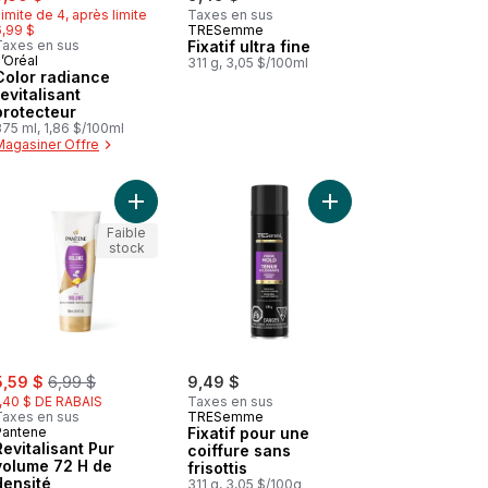
imite de 4, après limite
Taxes en sus
6,99 $
TRESemme
Taxes en sus
Fixatif ultra fine
’Oréal
311 g, 3,05 $/100ml
Color radiance
revitalisant
protecteur
75 ml, 1,86 $/100ml
Magasiner Offre
pour pointes fourchues au panier
 Shampooing volumisant et gel douche Body Envy au panier
Ajouter Revitalisant Pur volume 72 H de densité 
Faible
stock
ale:
, formerly:
5,59 $
6,99 $
9,49 $
1,40 $ DE RABAIS
Taxes en sus
Taxes en sus
TRESemme
Pantene
Fixatif pour une
Revitalisant Pur
coiffure sans
volume 72 H de
frisottis
densité
311 g, 3,05 $/100g