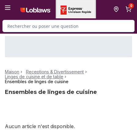
Passer au contenu principal
Passer au pied de page
0
Rechercher des produits
Maison
Receptions & Divertissement
Linges de cuisine et de table
Ensembles de linges de cuisine
Ensembles de linges de cuisine
Aucun article n'est disponible.