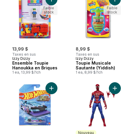
Ajouter Ensemble Toupie Hanoukka en Br
Ajouter T
Faible
Faible
stock
stock
13,99 $
8,99 $
Taxes en sus
Taxes en sus
Izzy Dizzy
Izzy Dizzy
Ensemble Toupie
Toupie Musicale
Hanoukka en Briques
Sautante (Yiddish)
1 ea, 13,99 $/1ch
1 ea, 8,99 $/1ch
Ajouter Assortiment véhicules 1/64 Color S
Ajouter M
Nouveau