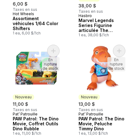
6,00 $
38,00 $
Taxes en sus
Taxes en sus
Hot Wheels
Hasbro
Nouveau
Assortiment
Marvel Legends
véhicules 1/64 Color
Series Figurine
Shifters
articulée The
1 ea, 6,00 $/1ch
Amazing Spider-Man
1 ea, 38,00 $/1ch
Ajouter PAW Patrol: The Dino Movie, Coffr
Ajouter P
En
En
rupture
rupture
de stock
de stock
Nouveau
Nouveau
11,00 $
13,00 $
Taxes en sus
Taxes en sus
Pat’ Patrouille
Pat’ Patrouille
Nouveau
Nouveau
PAW Patrol: The Dino
PAW Patrol: The Dino
Movie, Coffret Outils
Movie, Peluche
Dino Rubble
Timmy Dino
1 ea, 11,00 $/1ch
1 ea, 13,00 $/1ch