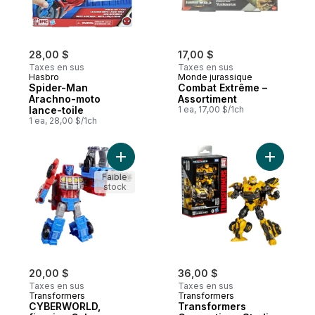
28,00 $
17,00 $
Taxes en sus
Taxes en sus
Hasbro
Monde jurassique
Spider-Man
Combat Extrême –
Arachno-moto
Assortiment
lance-toile
1 ea, 17,00 $/1ch
1 ea, 28,00 $/1ch
Ajouter CYBERWORLD, figurine Cyber Cha
Ajouter T
Faible
stock
20,00 $
36,00 $
Taxes en sus
Taxes en sus
Transformers
Transformers
CYBERWORLD,
Transformers