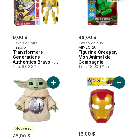
9,00 $
48,00 $
Taxes en sus
Taxes en sus
Hasbro
MINECRAFT
Transformers
Figurine Creeper,
Generations
Mon Animal de
Authentics Bravo -
Compagnie
Assortiment
1 ea, 9,00 $/1ch
1 ea, 48,00 $/1ch
Ajouter Star Wars Petite faim de Grogu, fi
Ajouter M
Nouveau
16,00 $
45,00 $