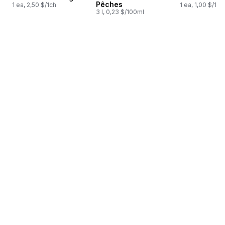
Pêches
1 ea, 2,50 $/1ch
1 ea, 1,00 $/1ch
3 l, 0,23 $/100ml