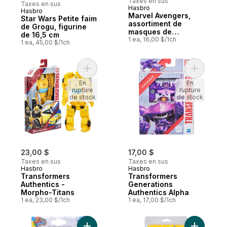
Taxes en sus
Taxes en sus
Hasbro
Hasbro
Nouveau
Marvel Avengers,
Star Wars Petite faim
assortiment de
de Grogu, figurine
masques de
de 16,5 cm
déguisement
1 ea, 16,00 $/1ch
1 ea, 45,00 $/1ch
Ajouter Transformers Authentics - Morpho
Ajouter T
En
En
rupture
rupture
de stock
de stock
23,00 $
17,00 $
Taxes en sus
Taxes en sus
Hasbro
Hasbro
Transformers
Transformers
Authentics -
Generations
Morpho-Titans
Authentics Alpha
1 ea, 23,00 $/1ch
1 ea, 17,00 $/1ch