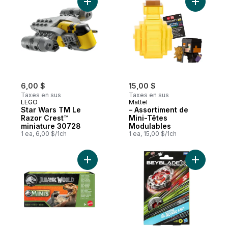
Ajouter Star Wars TM Le Razor Crest™ min
Ajouter –
6,00 $
15,00 $
Taxes en sus
Taxes en sus
LEGO
Mattel
Star Wars TM Le
– Assortiment de
Razor Crest™
Mini-Têtes
miniature 30728
Modulables
1 ea, 6,00 $/1ch
1 ea, 15,00 $/1ch
Ajouter MINIS – Assortiment au panier
Ajouter B