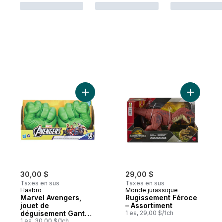
Ajouter Marvel Avengers, jouet de déguis
Ajouter R
30,00 $
29,00 $
Taxes en sus
Taxes en sus
Hasbro
Monde jurassique
Marvel Avengers,
Rugissement Féroce
jouet de
– Assortiment
déguisement Gants
1 ea, 29,00 $/1ch
fracassants de Hulk
1 ea, 30,00 $/1ch