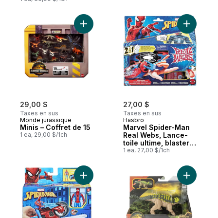
Ajouter Minis – Coffret de 15 au panier
Ajouter M
29,00 $
27,00 $
Taxes en sus
Taxes en sus
Monde jurassique
Hasbro
Minis – Coffret de 15
Marvel Spider-Man
1 ea, 29,00 $/1ch
Real Webs, Lance-
toile ultime, blaster
2-en-1, jouet de
1 ea, 27,00 $/1ch
déguisement Spider-
Man, jouets Spider-
Man à partir de 5
Ajouter Spider-Man Arachno-moto lance-to
Ajouter C
ans