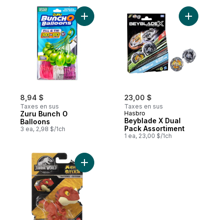
Ajouter Zuru Bunch O Balloons au panier
Ajouter B
8,94 $
23,00 $
Taxes en sus
Taxes en sus
Zuru Bunch O
Hasbro
Beyblade X Dual
Balloons
Pack Assortiment
3 ea, 2,98 $/1ch
1 ea, 23,00 $/1ch
Ajouter Assortiment Mighty Little Biters au