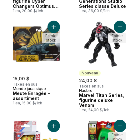
figurine Cyber
Generations Studio
Changers Optimus
Series classe Deluxe
Prime en armure
1 ea, 20,00 $/1ch
1 ea, 36,00 $/1ch
Ajouter Meute Enragée – assortiment au p
Ajouter M
Faible
Faible
stock
stock
Nouveau
15,00 $
24,00 $
Taxes en sus
Taxes en sus
Monde jurassique
Hasbro
Nouveau
Meute Enragée –
Marvel Titan Series,
assortiment
figurine deluxe
1 ea, 15,00 $/1ch
Venom
1 ea, 24,00 $/1ch
Ajouter Transformers Generations Authenti
Ajouter F
Faible
stock