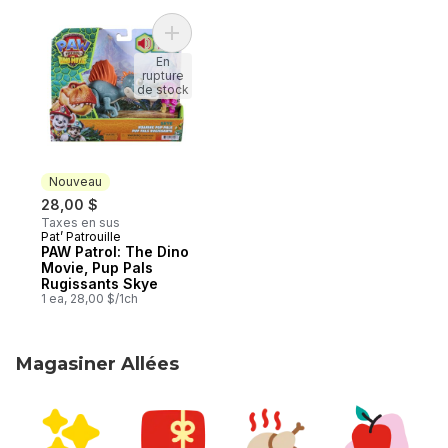
Ajouter PAW Patrol: The Dino Movie, Pup 
En
rupture
de stock
Nouveau
28,00 $
Taxes en sus
Pat’ Patrouille
Nouveau
PAW Patrol: The Dino
Movie, Pup Pals
Rugissants Skye
1 ea, 28,00 $/1ch
Magasiner Allées
sauter Magasiner Allées