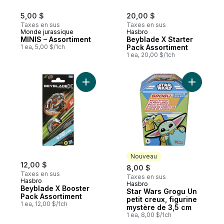
5,00 $
20,00 $
Taxes en sus
Taxes en sus
Monde jurassique
Hasbro
MINIS – Assortiment
Beyblade X Starter
1 ea, 5,00 $/1ch
Pack Assortiment
1 ea, 20,00 $/1ch
Ajouter Beyblade X Booster Pack Assorti
Ajouter S
Nouveau
12,00 $
8,00 $
Taxes en sus
Taxes en sus
Hasbro
Hasbro
Nouveau
Beyblade X Booster
Star Wars Grogu Un
Pack Assortiment
petit creux, figurine
1 ea, 12,00 $/1ch
mystère de 3,5 cm
1 ea, 8,00 $/1ch