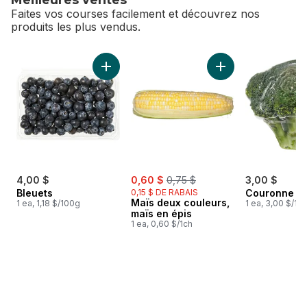
Faites vos courses facilement et découvrez nos
produits les plus vendus.
sauter Meilleures ventes
Ajouter Bleuets au panier
Ajouter Maïs deux 
sale:
, formerly:
4,00 $
0,60 $
0,75 $
3,00 $
Bleuets
0,15 $ DE RABAIS
Couronne de
Maïs deux couleurs,
1 ea, 1,18 $/100g
1 ea, 3,00 $/1ch
maïs en épis
1 ea, 0,60 $/1ch