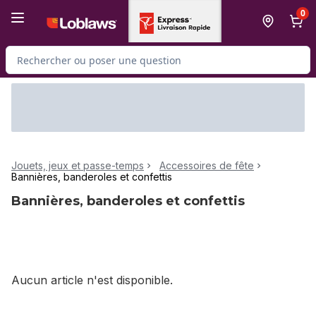
Passer au contenu principal
Passer au pied de page
0
Rechercher des produits
Jouets, jeux et passe-temps
Accessoires de fête
Bannières, banderoles et confettis
Bannières, banderoles et confettis
Aucun article n'est disponible.