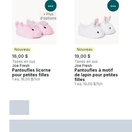
Voir les détails du produit
Voir le
+ Plus
d'options
Nouveau
Nouveau
16,00 $
19,00 $
Taxes en sus
Taxes en sus
Joe Fresh
Joe Fresh
Nouveau
Nouveau
Pantoufles licorne
Pantoufles à motif
pour petites filles
de lapin pour petites
1 ea, 16,00 $/1ch
filles
1 ea, 19,00 $/1ch