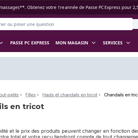
s ramassages**. Obtenez votre 1re année de Passe PC Express pour 2,
 des produits
PASSE PC EXPRESS
MON MAGASIN
SERVICES
out-petits
Filles
Hauts et chandails en tricot
Chandails en tric
ls en tricot
bilité et le prix des produits peuvent changer en fonction 
Votre total et votre reçu tiendront compte de tout changem