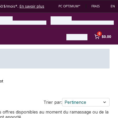
50 $/mois*.
En savoir plus
PC OPTIMUM🅪
FRAIS
EN
0
$0.00
ot
Trier par:
Pertinence
des offres disponibles au moment du ramassage ou de la
ent apporté.