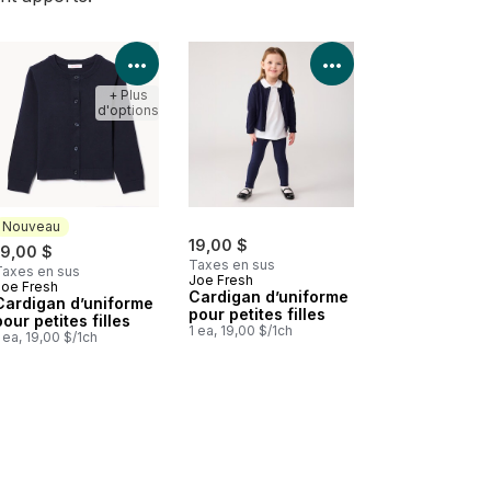
les détails du produit
Voir les détails du produit
Voir les détails d
+ Plus
d'options
Nouveau
19,00 $
19,00 $
Taxes en sus
Taxes en sus
Joe Fresh
Joe Fresh
Nouveau
Cardigan d’uniforme
Cardigan d’uniforme
pour petites filles
pour petites filles
1 ea, 19,00 $/1ch
 ea, 19,00 $/1ch