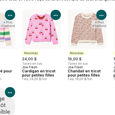
Voir les détails du produit
Voir les détails du produit
Voir 
+ Plus
+ Plus
d'options
d'options
Nouveau
Nouveau
24,00 $
19,00 $
Taxes en sus
Taxes en sus
Joe Fresh
Joe Fresh
Nouveau
Nouveau
yé pour
Cardigan en tricot
Chandail en tricot
pour petites filles
pour petites filles
h
1 ea, 24,00 $/1ch
1 ea, 19,00 $/1ch
1
Voir les détails du produit