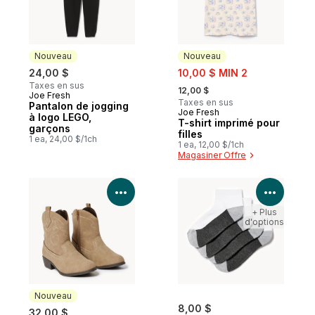
Nouveau
Nouveau
sale:
24,00 $
10,00 $ MIN 2
, formerly:
Taxes en sus
12,00 $
Joe Fresh
Nouveau
Taxes en sus
Pantalon de jogging
Joe Fresh
Nouveau
à logo LEGO,
T-shirt imprimé pour
garçons
filles
1 ea, 24,00 $/1ch
1 ea, 12,00 $/1ch
Magasiner Offre
Voir les détails du produit
Voir le
+ Plus
d'options
Nouveau
8,00 $
32,00 $