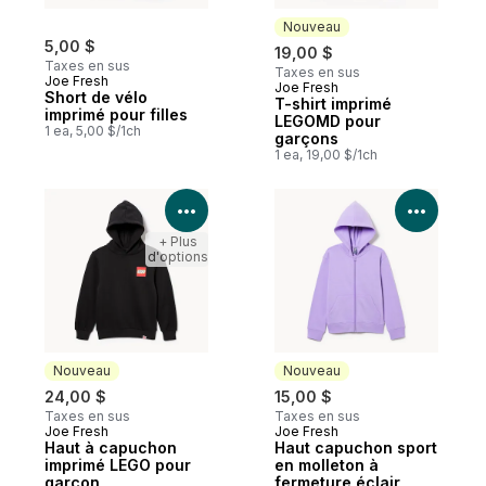
Nouveau
5,00 $
19,00 $
Taxes en sus
Taxes en sus
Joe Fresh
Joe Fresh
Nouveau
Short de vélo
T-shirt imprimé
imprimé pour filles
LEGOMD pour
1 ea, 5,00 $/1ch
garçons
1 ea, 19,00 $/1ch
Voir les détails du produit
Voir le
+ Plus
d'options
Nouveau
Nouveau
24,00 $
15,00 $
Taxes en sus
Taxes en sus
Joe Fresh
Joe Fresh
Nouveau
Nouveau
Haut à capuchon
Haut capuchon sport
imprimé LEGO pour
en molleton à
garçon
fermeture éclair