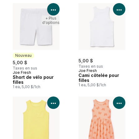
Voir les détails du produit
Voir le
+ Plus
d'options
Nouveau
5,00 $
5,00 $
Taxes en sus
Taxes en sus
Joe Fresh
Joe Fresh
Nouveau
Cami côtelée pour
Short de vélo pour
filles
filles
1 ea, 5,00 $/1ch
1 ea, 5,00 $/1ch
Voir les détails du produit
Voir le