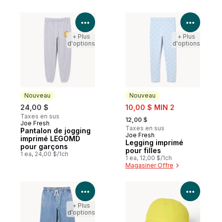
Voir les détails du produit
Voir le
+ Plus
+ Plus
d'options
d'options
Nouveau
Nouveau
sale:
24,00 $
10,00 $ MIN 2
, formerly:
Taxes en sus
12,00 $
Joe Fresh
Nouveau
Taxes en sus
Pantalon de jogging
Joe Fresh
Nouveau
imprimé LEGOMD
Legging imprimé
pour garçons
pour filles
1 ea, 24,00 $/1ch
1 ea, 12,00 $/1ch
Magasiner Offre
Voir les détails du produit
Voir le
+ Plus
d'options