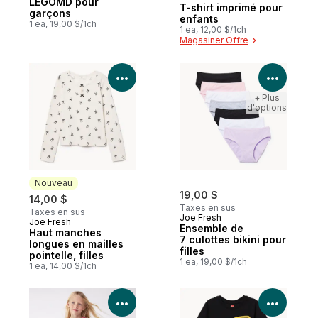
Nouveau
LEGOMD pour
T-shirt imprimé pour
garçons
enfants
1 ea, 19,00 $/1ch
1 ea, 12,00 $/1ch
Magasiner Offre
Voir les détails du produit
Voir le
+ Plus
d'options
Nouveau
19,00 $
14,00 $
Taxes en sus
Taxes en sus
Joe Fresh
Joe Fresh
Nouveau
Ensemble de
Haut manches
7 culottes bikini pour
longues en mailles
filles
pointelle, filles
1 ea, 19,00 $/1ch
1 ea, 14,00 $/1ch
Voir les détails du produit
Voir le