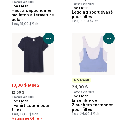
Taxes en sus
Taxes en sus
Joe Fresh
Joe Fresh
Nouveau
Haut à capuchon en
Legging sport évasé
molleton à fermeture
pour filles
éclair
1 ea, 19,00 $/1ch
1 ea, 15,00 $/1ch
Voir les détails du produit
Voir le
Nouveau
sale:
10,00 $ MIN 2
24,00 $
, formerly:
Taxes en sus
12,00 $
Joe Fresh
Nouveau
Taxes en sus
Ensemble de
Joe Fresh
2 bustiers festonnés
T-shirt côtelé pour
pour filles
filles
1 ea, 24,00 $/1ch
1 ea, 12,00 $/1ch
Magasiner Offre