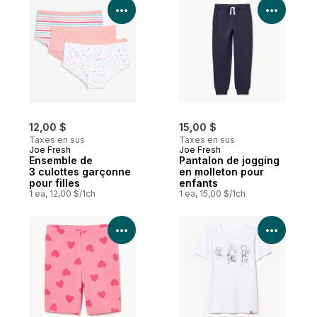
Voir les détails du produit
Voir le
12,00 $
15,00 $
Taxes en sus
Taxes en sus
Joe Fresh
Joe Fresh
Ensemble de
Pantalon de jogging
3 culottes garçonne
en molleton pour
pour filles
enfants
1 ea, 12,00 $/1ch
1 ea, 15,00 $/1ch
Voir les détails du produit
Voir le