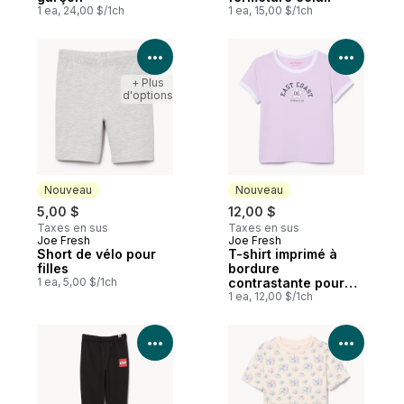
1 ea, 24,00 $/1ch
1 ea, 15,00 $/1ch
Voir les détails du produit
Voir le
+ Plus
d'options
Nouveau
Nouveau
5,00 $
12,00 $
Taxes en sus
Taxes en sus
Joe Fresh
Joe Fresh
Nouveau
Nouveau
Short de vélo pour
T-shirt imprimé à
filles
bordure
1 ea, 5,00 $/1ch
contrastante pour
filles
1 ea, 12,00 $/1ch
Voir les détails du produit
Voir le