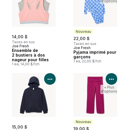
d'options
Nouveau
14,00 $
22,00 $
Taxes en sus
Taxes en sus
Joe Fresh
Joe Fresh
Nouveau
Ensemble de
Pyjama imprimé pour
2 bustiers à dos
garçons
nageur pour filles
1 ea, 22,00 $/1ch
1 ea, 14,00 $/1ch
Voir les détails du produit
Voir le
+ Plus
d'options
Nouveau
15,00 $
19,00 $