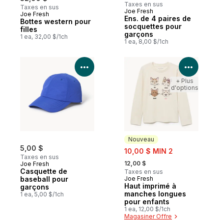
Taxes en sus
Taxes en sus
Joe Fresh
Joe Fresh
Nouveau
Ens. de 4 paires de
Bottes western pour
socquettes pour
filles
garçons
1 ea, 32,00 $/1ch
1 ea, 8,00 $/1ch
Voir les détails du produit
Voir le
+ Plus
d'options
Nouveau
5,00 $
sale:
10,00 $ MIN 2
Taxes en sus
, formerly:
12,00 $
Joe Fresh
Casquette de
Taxes en sus
baseball pour
Joe Fresh
Nouveau
Haut imprimé à
garçons
manches longues
1 ea, 5,00 $/1ch
pour enfants
1 ea, 12,00 $/1ch
Magasiner Offre