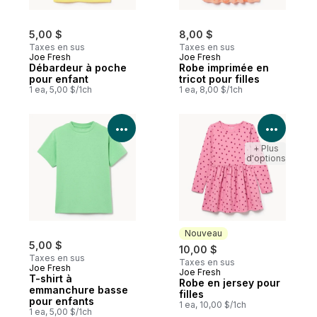
5,00 $
8,00 $
Taxes en sus
Taxes en sus
Joe Fresh
Joe Fresh
Débardeur à poche
Robe imprimée en
pour enfant
tricot pour filles
1 ea, 5,00 $/1ch
1 ea, 8,00 $/1ch
Voir les détails du produit
Voir le
+ Plus
d'options
Nouveau
5,00 $
10,00 $
Taxes en sus
Taxes en sus
Joe Fresh
Joe Fresh
Nouveau
T-shirt à
Robe en jersey pour
emmanchure basse
filles
pour enfants
1 ea, 10,00 $/1ch
1 ea, 5,00 $/1ch