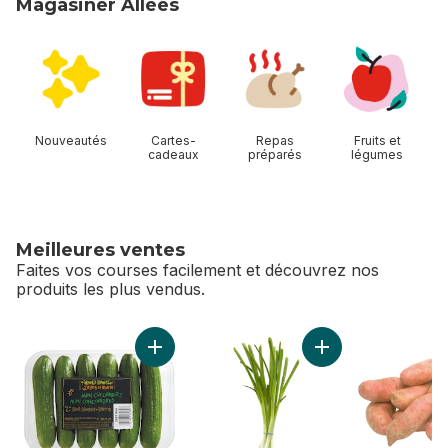
Magasiner Allées
sauter Magasiner Allées
Nouveautés
Cartes-
Repas
Fruits et
cadeaux
préparés
légumes
Meilleures ventes
Faites vos courses facilement et découvrez nos
produits les plus vendus.
sauter Meilleures ventes
Ajouter Mini concombres au panier
Ajouter Oignons ve