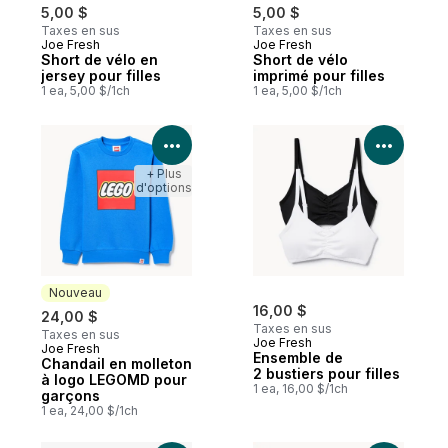
5,00 $
5,00 $
Taxes en sus
Taxes en sus
Joe Fresh
Joe Fresh
Short de vélo en
Short de vélo
jersey pour filles
imprimé pour filles
1 ea, 5,00 $/1ch
1 ea, 5,00 $/1ch
Voir les détails du produit
Voir le
+ Plus
d'options
Nouveau
16,00 $
24,00 $
Taxes en sus
Taxes en sus
Joe Fresh
Joe Fresh
Nouveau
Ensemble de
Chandail en molleton
2 bustiers pour filles
à logo LEGOMD pour
1 ea, 16,00 $/1ch
garçons
1 ea, 24,00 $/1ch