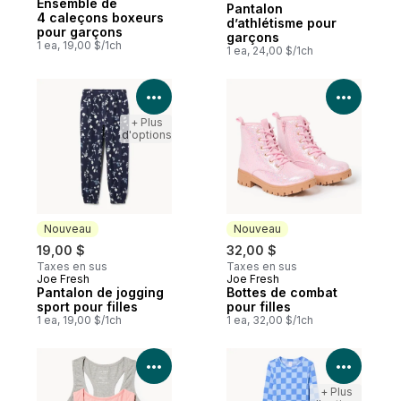
Ensemble de
Pantalon
4 caleçons boxeurs
d’athlétisme pour
pour garçons
garçons
1 ea, 19,00 $/1ch
1 ea, 24,00 $/1ch
Voir les détails du produit
Voir le
+ Plus
d'options
Nouveau
Nouveau
19,00 $
32,00 $
Taxes en sus
Taxes en sus
Joe Fresh
Joe Fresh
Nouveau
Nouveau
Pantalon de jogging
Bottes de combat
sport pour filles
pour filles
1 ea, 19,00 $/1ch
1 ea, 32,00 $/1ch
Voir les détails du produit
Voir le
+ Plus