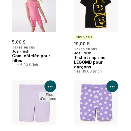
Nouveau
5,00 $
19,00 $
Taxes en sus
Taxes en sus
Joe Fresh
Joe Fresh
Nouveau
Cami côtelée pour
T-shirt imprimé
filles
LEGOMD pour
1 ea, 5,00 $/1ch
garçons
1 ea, 19,00 $/1ch
Voir les détails du produit
Voir le
+ Plus
d'options