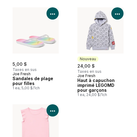
Voir les détails du produit
Voir le
Nouveau
5,00 $
24,00 $
Taxes en sus
Taxes en sus
Joe Fresh
Joe Fresh
Nouveau
Sandales de plage
Haut à capuchon
pour filles
imprimé LEGOMD
1 ea, 5,00 $/1ch
pour garçons
1 ea, 24,00 $/1ch
Voir les détails du produit