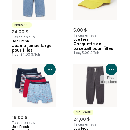
Nouveau
5,00 $
24,00 $
Taxes en sus
Taxes en sus
Joe Fresh
Joe Fresh
Nouveau
Casquette de
Jean à jambe large
baseball pour filles
pour filles
1 ea, 5,00 $/1ch
1 ea, 24,00 $/1ch
Voir les détails du produit
Voir le
+ Plus
d'options
Nouveau
19,00 $
24,00 $
Taxes en sus
Taxes en sus
Joe Fresh
Joe Fresh
Nouveau