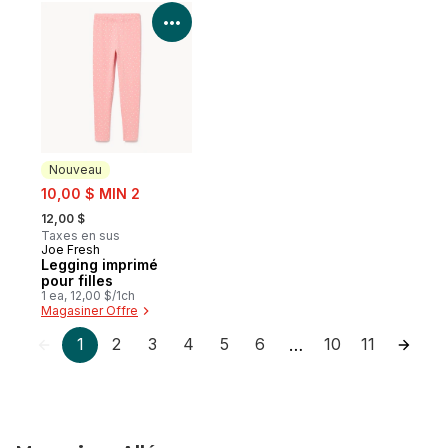
Voir les détails du produit
Nouveau
sale:
10,00 $ MIN 2
, formerly:
12,00 $
Taxes en sus
Joe Fresh
Nouveau
Legging imprimé
pour filles
1 ea, 12,00 $/1ch
Magasiner Offre
1
2
3
4
5
6
10
11
…