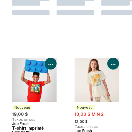
Voir les détails du produit
Voir le
Nouveau
Nouveau
sale:
19,00 $
10,00 $ MIN 2
, formerly:
Taxes en sus
12,00 $
Joe Fresh
Nouveau
Taxes en sus
T-shirt imprimé
Joe Fresh