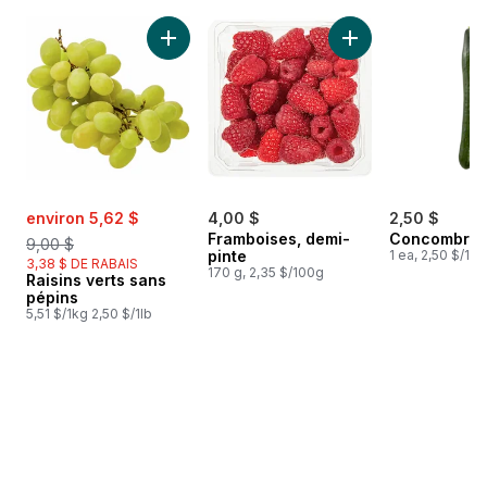
sauter Meilleures ventes
Ajouter Raisins verts sans pépins au panier
Ajouter Framboises
sale:
, formerly:
environ 5,62 $
4,00 $
2,50 $
Framboises, demi-
Concombres 
9,00 $
pinte
1 ea, 2,50 $/1ch
3,38 $ DE RABAIS
170 g, 2,35 $/100g
Raisins verts sans
pépins
5,51 $/1kg 2,50 $/1lb