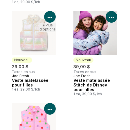
1 ea, 29,00 $/1ch
Voir les détails du produit
Voir le
+ Plus
d'options
Nouveau
Nouveau
29,00 $
39,00 $
Taxes en sus
Taxes en sus
Joe Fresh
Joe Fresh
Nouveau
Nouveau
Veste matelassée
Veste matelassée
pour filles
Stitch de Disney
1 ea, 29,00 $/1ch
pour filles
1 ea, 39,00 $/1ch
Voir les détails du produit