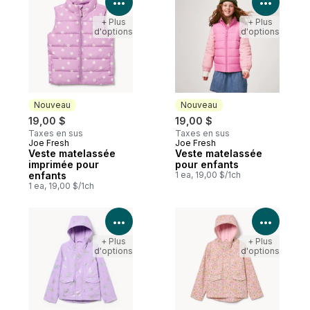
Voir les détails du produit
Voir le
+ Plus
+ Plus
d'options
d'options
Nouveau
Nouveau
19,00 $
19,00 $
Taxes en sus
Taxes en sus
Joe Fresh
Joe Fresh
Nouveau
Nouveau
Veste matelassée
Veste matelassée
imprimée pour
pour enfants
enfants
1 ea, 19,00 $/1ch
1 ea, 19,00 $/1ch
Voir les détails du produit
Voir le
+ Plus
+ Plus
d'options
d'options