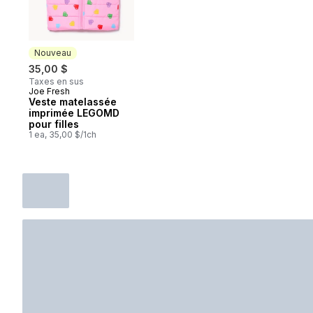
Nouveau
35,00 $
Taxes en sus
Joe Fresh
Nouveau
Veste matelassée
imprimée LEGOMD
pour filles
1 ea, 35,00 $/1ch