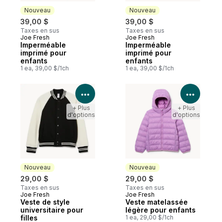
Nouveau
Nouveau
39,00 $
39,00 $
Taxes en sus
Taxes en sus
Joe Fresh
Joe Fresh
Nouveau
Nouveau
Imperméable
Imperméable
imprimé pour
imprimé pour
enfants
enfants
1 ea, 39,00 $/1ch
1 ea, 39,00 $/1ch
Voir les détails du produit
Voir le
+ Plus
+ Plus
d'options
d'options
Nouveau
Nouveau
29,00 $
29,00 $
Taxes en sus
Taxes en sus
Joe Fresh
Joe Fresh
Nouveau
Nouveau
Veste de style
Veste matelassée
universitaire pour
légère pour enfants
filles
1 ea, 29,00 $/1ch