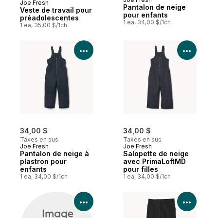
Joe Fresh
Nouveau
Pantalon de neige
Veste de travail pour
pour enfants
préadolescentes
1 ea, 34,00 $/1ch
1 ea, 35,00 $/1ch
Voir les détails du produit
Voir le
34,00 $
34,00 $
Taxes en sus
Taxes en sus
Joe Fresh
Joe Fresh
Pantalon de neige à
Salopette de neige
plastron pour
avec PrimaLoftMD
enfants
pour filles
1 ea, 34,00 $/1ch
1 ea, 34,00 $/1ch
Voir les détails du produit
Voir le