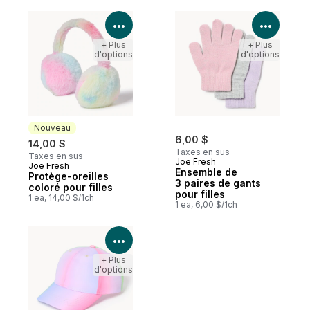
Voir les détails du produit
Voir le
+ Plus
+ Plus
d'options
d'options
Nouveau
6,00 $
14,00 $
Taxes en sus
Taxes en sus
Joe Fresh
Joe Fresh
Nouveau
Ensemble de
Protège-oreilles
3 paires de gants
coloré pour filles
pour filles
1 ea, 14,00 $/1ch
1 ea, 6,00 $/1ch
Voir les détails du produit
+ Plus
d'options