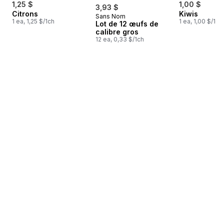
1,25 $
1,00 $
3,93 $
Citrons
Kiwis
Sans Nom
Préparé au Canada
1 ea, 1,25 $/1ch
1 ea, 1,00 $/1ch
Lot de 12 œufs de
calibre gros
12 ea, 0,33 $/1ch