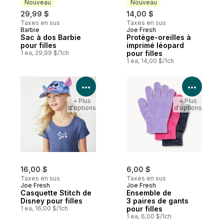
Nouveau
Nouveau
29,99 $
14,00 $
Taxes en sus
Taxes en sus
Barbie
Joe Fresh
Nouveau
Nouveau
Sac à dos Barbie
Protège-oreilles à
pour filles
imprimé léopard
1 ea, 29,99 $/1ch
pour filles
1 ea, 14,00 $/1ch
Voir les détails du produit
Voir le
+ Plus
+ Plus
d'options
d'options
16,00 $
6,00 $
Taxes en sus
Taxes en sus
Joe Fresh
Joe Fresh
Casquette Stitch de
Ensemble de
Disney pour filles
3 paires de gants
1 ea, 16,00 $/1ch
pour filles
1 ea, 6,00 $/1ch