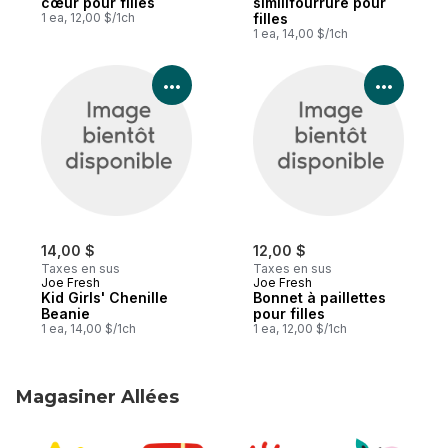
cœur pour filles
similifourrure pour
1 ea, 12,00 $/1ch
filles
1 ea, 14,00 $/1ch
Voir les détails du produit
Voir le
14,00 $
12,00 $
Taxes en sus
Taxes en sus
Joe Fresh
Joe Fresh
Kid Girls' Chenille
Bonnet à paillettes
Beanie
pour filles
1 ea, 14,00 $/1ch
1 ea, 12,00 $/1ch
Magasiner Allées
sauter Magasiner Allées