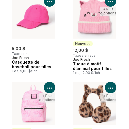
Voir les détails du produit
Voir le
+ Plus
d'options
Nouveau
5,00 $
12,00 $
Taxes en sus
Taxes en sus
Joe Fresh
Joe Fresh
Nouveau
Casquette de
Tuque à motif
baseball pour filles
d’animal pour filles
1 ea, 5,00 $/1ch
1 ea, 12,00 $/1ch
Voir les détails du produit
Voir le
+ Plus
+ Plus
d'options
d'options