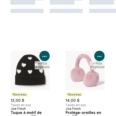
Voir les détails du produit
Voir le
+ Plus
+ Plus
d'options
d'options
Nouveau
Nouveau
12,00 $
14,00 $
Taxes en sus
Taxes en sus
Joe Fresh
Joe Fresh
Nouveau
Nouveau
Tuque à motif de
Protège-oreilles en