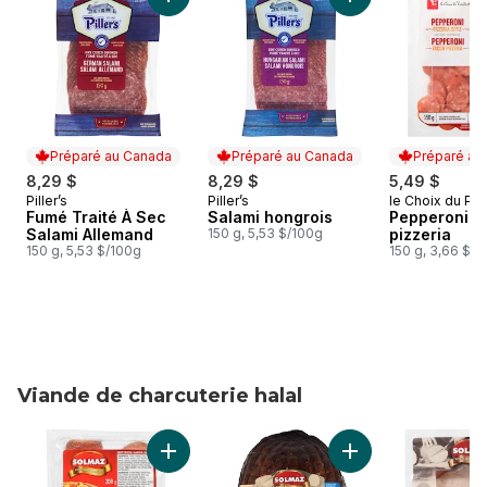
Ajouter Fumé Traité À Sec Salami Allemand a
Préparé au Canada
Préparé au Canada
Préparé au
8,29 $
8,29 $
5,49 $
Piller’s
Piller’s
le Choix du Pré
Préparé au Canada
Préparé au Canada
Préparé au
Fumé Traité À Sec
Salami hongrois
Pepperoni f
Salami Allemand
150 g, 5,53 $/100g
pizzeria
150 g, 5,53 $/100g
150 g, 3,66 $/1
Viande de charcuterie halal
sauter Viande de charcuterie halal
Ajouter Halal Pepperoni tranché au panier
Ajouter Poitrine de