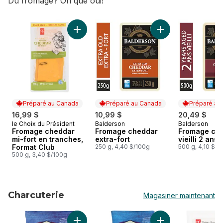
Du fromage? Oh que oui!
sauter cheddar artisanal local
Ajouter Fromage cheddar mi-fort en tranches
Ajouter Fromage ch
Préparé au Canada
Préparé au Canada
Préparé au
16,99 $
10,99 $
20,49 $
le Choix du Président
Balderson
Balderson
Préparé au Canada
Préparé au Canada
Préparé au
Fromage cheddar
Fromage cheddar
Fromage ch
mi-fort en tranches,
extra-fort
vieilli 2 ans.
Format Club
250 g, 4,40 $/100g
500 g, 4,10 $/1
500 g, 3,40 $/100g
Charcuterie
Magasiner maintenant
sauter Charcuterie