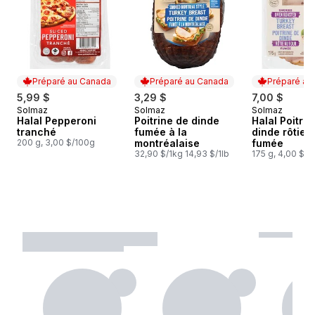
Préparé au Canada
Préparé au Canada
Préparé au
5,99 $
3,29 $
7,00 $
Solmaz
Solmaz
Solmaz
Préparé au Canada
Préparé au Canada
Préparé au
Halal Pepperoni
Poitrine de dinde
Halal Poitrin
tranché
fumée à la
dinde rôtie 
200 g, 3,00 $/100g
montréalaise
fumée
32,90 $/1kg 14,93 $/1lb
175 g, 4,00 $/1