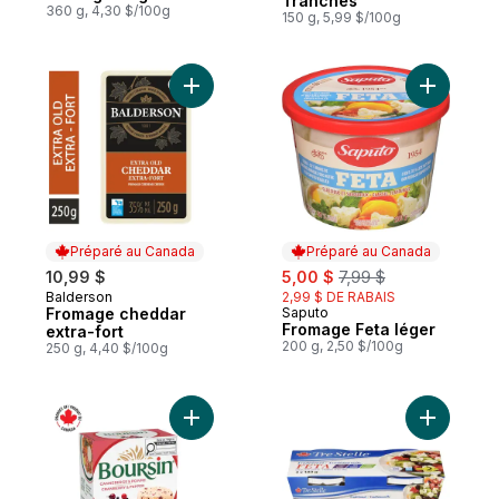
Tranches
360 g, 4,30 $/100g
150 g, 5,99 $/100g
Ajouter Fromage cheddar extra-fort au pa
Ajouter F
Préparé au Canada
Préparé au Canada
sale:
, formerly:
10,99 $
5,00 $
7,99 $
Balderson
2,99 $ DE RABAIS
Préparé au Canada
Fromage cheddar
Saputo
Préparé au Canada
Fromage Feta léger
extra-fort
200 g, 2,50 $/100g
250 g, 4,40 $/100g
Ajouter Fromage à tartiner Canneberge & 
Ajouter E