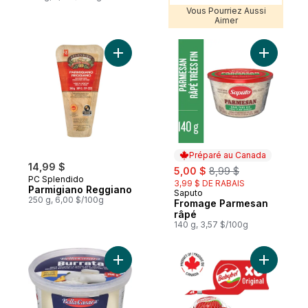
Vous Pourriez Aussi
Aimer
Ajouter Parmigiano Reggiano au panier
Ajouter F
Préparé au Canada
14,99 $
sale:
, formerly:
5,00 $
8,99 $
PC Splendido
3,99 $ DE RABAIS
Parmigiano Reggiano
Saputo
Préparé au Canada
250 g, 6,00 $/100g
Fromage Parmesan
râpé
140 g, 3,57 $/100g
Ajouter Burrata au panier
Ajouter C