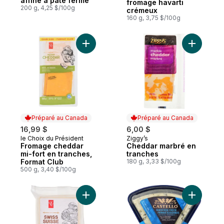
affiné à pâte ferme
fromage havarti
200 g, 4,25 $/100g
crémeux
160 g, 3,75 $/100g
Ajouter Fromage cheddar mi-fort en tranc
Ajouter C
Préparé au Canada
Préparé au Canada
16,99 $
6,00 $
le Choix du Président
Ziggy’s
Préparé au Canada
Préparé au Canada
Fromage cheddar
Cheddar marbré en
mi-fort en tranches,
tranches
Format Club
180 g, 3,33 $/100g
500 g, 3,40 $/100g
Ajouter Fromage Suisse au panier
Ajouter F