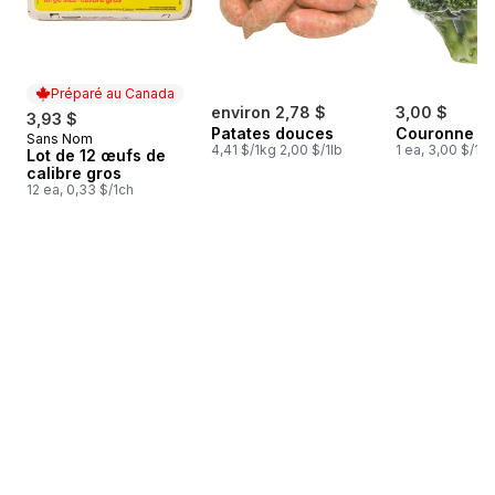
Préparé au Canada
environ 2,78 $
3,00 $
3,93 $
Patates douces
Couronne de
Sans Nom
Préparé au Canada
4,41 $/1kg 2,00 $/1lb
1 ea, 3,00 $/1ch
Lot de 12 œufs de
calibre gros
12 ea, 0,33 $/1ch