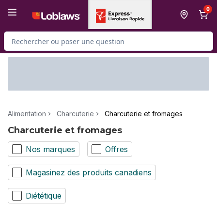
Passer au contenu principal
Passer au pied de page
0
Rechercher des produits
Alimentation
Charcuterie
Charcuterie et fromages
Charcuterie et fromages
Nos marques
Offres
Magasinez des produits canadiens
Diététique