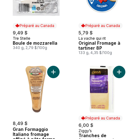
Préparé au Canada
Préparé au Canada
9,49 $
5,79 $
Tre Stelle
La vache qui rit
Préparé au Canada
Préparé au Canada
Boule de mozzarella
Original Fromage à
340 g, 2,79 $/100g
tartiner 8P
133 g, 4,35 $/100g
Ajouter Gran Formaggio Italiano fromage a
Ajouter T
Préparé au Canada
8,49 $
6,00 $
Gran Formaggio
Ziggy’s
Préparé au Canada
Italiano fromage
Tranches de