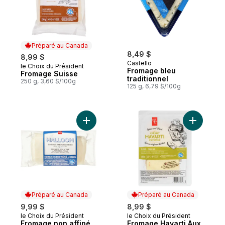
Préparé au Canada
8,49 $
8,99 $
Castello
le Choix du Président
Préparé au Canada
Fromage bleu
Fromage Suisse
traditionnel
250 g, 3,60 $/100g
125 g, 6,79 $/100g
Ajouter Fromage non affiné à pâte demi-f
Ajouter F
Préparé au Canada
Préparé au Canada
9,99 $
8,99 $
le Choix du Président
le Choix du Président
Préparé au Canada
Préparé au Canada
Fromage non affiné
Fromage Havarti Aux