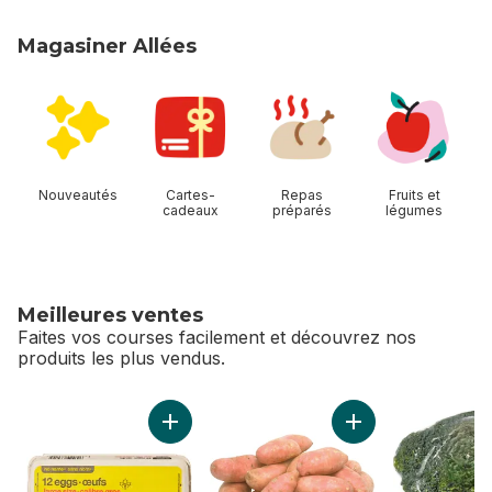
Magasiner Allées
sauter Magasiner Allées
Nouveautés
Cartes-
Repas
Fruits et
cadeaux
préparés
légumes
Meilleures ventes
Faites vos courses facilement et découvrez nos
produits les plus vendus.
sauter Meilleures ventes
Ajouter Lot de 12 œufs de calibre gros au pa
Ajouter Patates do