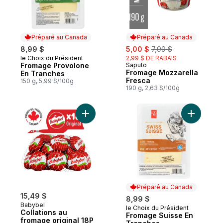
Préparé au Canada
Préparé au Canada
sale:
, formerly:
8,99 $
5,00 $
7,99 $
le Choix du Président
2,99 $ DE RABAIS
Préparé au Canada
Fromage Provolone
Saputo
Préparé au Canada
Fromage Mozzarella
En Tranches
Fresca
150 g, 5,99 $/100g
190 g, 2,63 $/100g
Ajouter Collations au fromage original 18P
Ajouter F
Préparé au Canada
15,49 $
8,99 $
Babybel
le Choix du Président
Préparé au Canada
Collations au
Fromage Suisse En
fromage original 18P