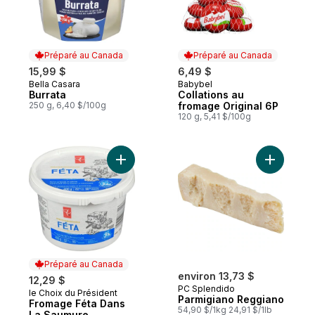
Préparé au Canada
Préparé au Canada
15,99 $
6,49 $
Bella Casara
Babybel
Préparé au Canada
Préparé au Canada
Burrata
Collations au
250 g, 6,40 $/100g
fromage Original 6P
120 g, 5,41 $/100g
Ajouter Fromage Féta Dans La Saumure au
Ajouter P
Préparé au Canada
environ 13,73 $
12,29 $
PC Splendido
le Choix du Président
Préparé au Canada
Parmigiano Reggiano
Fromage Féta Dans
54,90 $/1kg 24,91 $/1lb
La Saumure