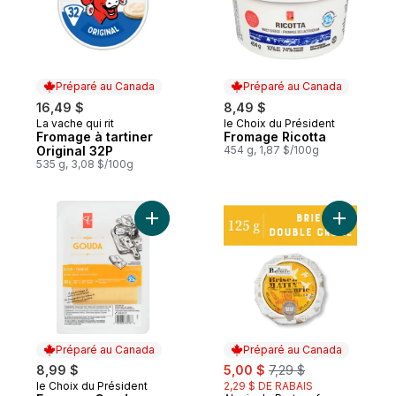
Préparé au Canada
Préparé au Canada
16,49 $
8,49 $
La vache qui rit
le Choix du Président
Préparé au Canada
Préparé au Canada
Fromage à tartiner
Fromage Ricotta
Original 32P
454 g, 1,87 $/100g
535 g, 3,08 $/100g
Ajouter Fromage Gouda en tranches au p
Ajouter F
Préparé au Canada
Préparé au Canada
sale:
, formerly:
8,99 $
5,00 $
7,29 $
le Choix du Président
2,29 $ DE RABAIS
Préparé au Canada