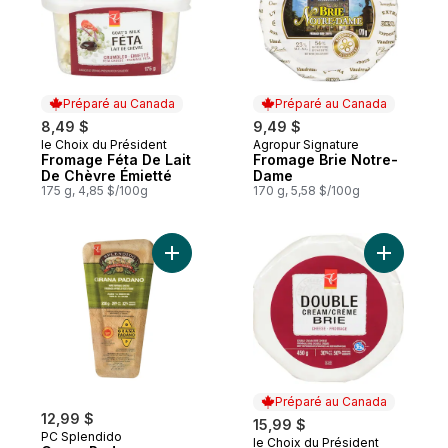
Préparé au Canada
Préparé au Canada
8,49 $
9,49 $
le Choix du Président
Agropur Signature
Préparé au Canada
Préparé au Canada
Fromage Féta De Lait
Fromage Brie Notre-
De Chèvre Émietté
Dame
175 g, 4,85 $/100g
170 g, 5,58 $/100g
Ajouter Grana Padano Fromage Affiné À Pât
Ajouter B
Préparé au Canada
12,99 $
15,99 $
PC Splendido
le Choix du Président
Préparé au Canada