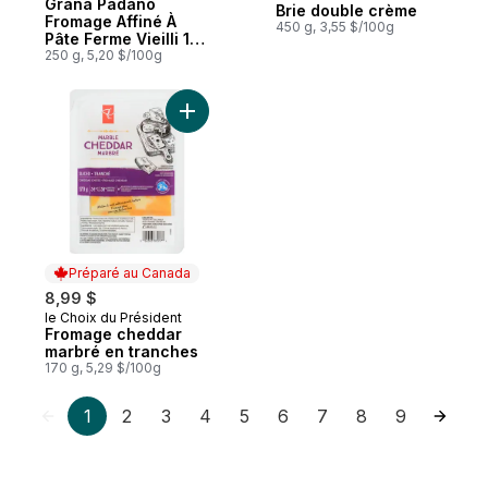
Grana Padano
Brie double crème
Fromage Affiné À
450 g, 3,55 $/100g
Pâte Ferme Vieilli 14
Mois
250 g, 5,20 $/100g
Ajouter Fromage cheddar marbré en tranc
Préparé au Canada
8,99 $
le Choix du Président
Préparé au Canada
Fromage cheddar
marbré en tranches
170 g, 5,29 $/100g
1
2
3
4
5
6
7
8
9