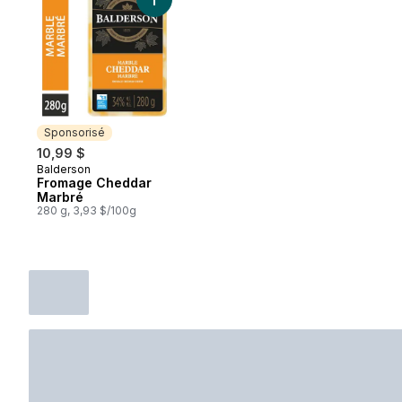
Ajouter Fromage Cheddar Marbré au pani
Sponsorisé
10,99 $
Balderson
Sponsorisé
Fromage Cheddar
Marbré
280 g, 3,93 $/100g