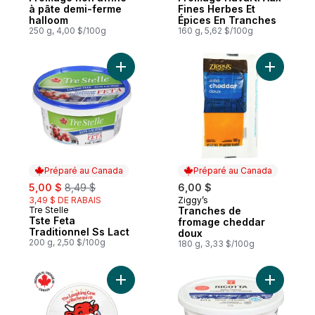
à pâte demi-ferme
Fines Herbes Et
halloom
Épices En Tranches
250 g, 4,00 $/100g
160 g, 5,62 $/100g
Ajouter Tste Feta Traditionnel Ss Lact au 
Ajouter T
Préparé au Canada
Préparé au Canada
sale:
, formerly:
5,00 $
8,49 $
6,00 $
3,49 $ DE RABAIS
Ziggy’s
Préparé au Canada
Tre Stelle
Tranches de
Préparé au Canada
Tste Feta
fromage cheddar
Traditionnel Ss Lact
doux
200 g, 2,50 $/100g
180 g, 3,33 $/100g
Ajouter Fromage à tartiner Original 32P au
Ajouter F