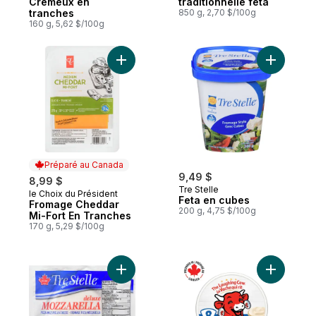
Crémeux en
traditionnelle feta
tranches
850 g, 2,70 $/100g
160 g, 5,62 $/100g
Ajouter Fromage Cheddar Mi-Fort En Tran
Ajouter F
Préparé au Canada
9,49 $
8,99 $
Tre Stelle
le Choix du Président
Préparé au Canada
Feta en cubes
Fromage Cheddar
200 g, 4,75 $/100g
Mi-Fort En Tranches
170 g, 5,29 $/100g
Ajouter Boule de mozzarella au panier
Ajouter Or