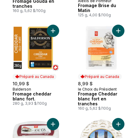
Fromage Gouda en
Alexis de Portneuf
Préparé au Canada
Fromage Brise du
tranches
Matin
160 g, 5,62 $/100g
125 g, 4,00 $/100g
Ajouter Fromage cheddar blanc fort. au p
Ajouter F
Préparé au Canada
Préparé au Canada
10,99 $
8,99 $
Balderson
le Choix du Président
Préparé au Canada
Préparé au Canada
Fromage cheddar
Fromage Cheddar
blanc fort.
blanc fort en
280 g, 3,93 $/100g
tranches
160 g, 5,62 $/100g
Ajouter Fromage Féta De Lait De Chèvre É
Ajouter F