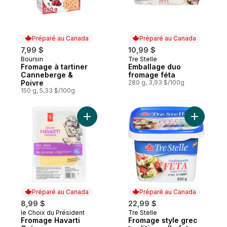
Préparé au Canada
Préparé au Canada
7,99 $
10,99 $
Boursin
Tre Stelle
Préparé au Canada
Préparé au Canada
Fromage à tartiner
Emballage duo
Canneberge &
fromage féta
Poivre
280 g, 3,93 $/100g
150 g, 5,33 $/100g
Ajouter Fromage Havarti Crémeux en tran
Ajouter Fr
Préparé au Canada
Préparé au Canada
8,99 $
22,99 $
le Choix du Président
Tre Stelle
Préparé au Canada
Préparé au Canada
Fromage Havarti
Fromage style grec