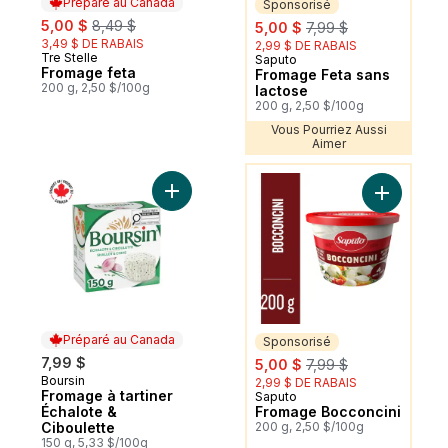
Préparé au Canada
Sponsorisé
sale:
, formerly:
sale:
, formerly:
5,00 $
8,49 $
5,00 $
7,99 $
3,49 $ DE RABAIS
2,99 $ DE RABAIS
Tre Stelle
Préparé au Canada
Saputo
Sponsorisé
Fromage feta
Fromage Feta sans
200 g, 2,50 $/100g
lactose
200 g, 2,50 $/100g
Vous Pourriez Aussi
Aimer
Vous Pourriez Aussi Aimer
Ajouter Fromage à tartiner Échalote & Cib
Ajouter F
Préparé au Canada
Sponsorisé
sale:
, formerly:
7,99 $
5,00 $
7,99 $
Boursin
Préparé au Canada
2,99 $ DE RABAIS
Fromage à tartiner
Saputo
Sponsorisé
Échalote &
Fromage Bocconcini
Ciboulette
200 g, 2,50 $/100g
150 g, 5,33 $/100g