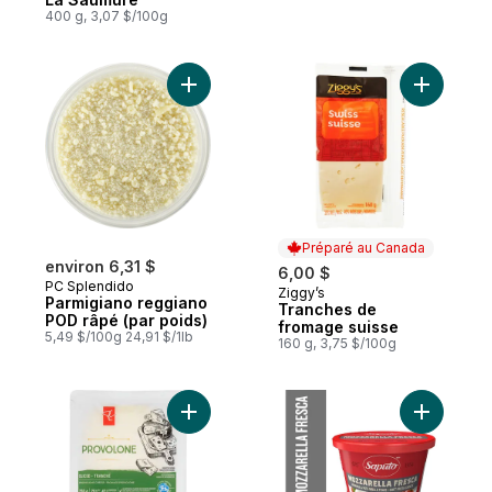
400 g, 3,07 $/100g
Ajouter Parmigiano reggiano POD râpé (pa
Ajouter T
Préparé au Canada
environ 6,31 $
6,00 $
PC Splendido
Ziggy’s
Préparé au Canada
Parmigiano reggiano
Tranches de
POD râpé (par poids)
fromage suisse
5,49 $/100g 24,91 $/1lb
160 g, 3,75 $/100g
Ajouter Fromage Provolone En Tranches 
Ajouter F