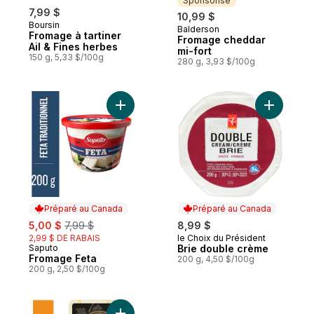
Sponsorisé
7,99 $
10,99 $
Boursin
Balderson
Sponsorisé
Fromage à tartiner
Fromage cheddar
Ail & Fines herbes
mi-fort
150 g, 5,33 $/100g
280 g, 3,93 $/100g
Ajouter Fromage Feta au panier
Ajouter B
Préparé au Canada
Préparé au Canada
sale:
, formerly:
5,00 $
7,99 $
8,99 $
2,99 $ DE RABAIS
le Choix du Président
Préparé au Canada
Saputo
Brie double crème
Préparé au Canada
Fromage Feta
200 g, 4,50 $/100g
200 g, 2,50 $/100g