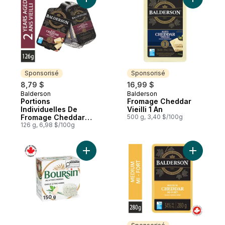
Ajouter Portions Individuelles De Fromage
Ajouter F
Sponsorisé
Sponsorisé
8,79 $
16,99 $
Balderson
Balderson
Sponsorisé
Sponsorisé
Portions
Fromage Cheddar
Individuelles De
Vieilli 1 An
Fromage Cheddar
500 g, 3,40 $/100g
Vieilli 2 Ans Paquet
126 g, 6,98 $/100g
De 6
Ajouter Fromage à tartiner Ail & Fines her
Ajouter F