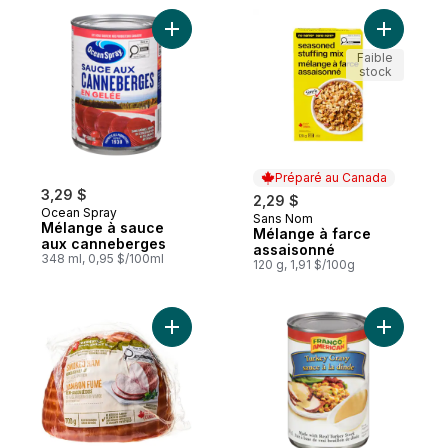
Ajouter Mélange à sauce aux canneberge
Ajouter M
Faible
stock
Préparé au Canada
3,29 $
2,29 $
Ocean Spray
Sans Nom
Préparé au Canada
Mélange à sauce
Mélange à farce
aux canneberges
assaisonné
348 ml, 0,95 $/100ml
120 g, 1,91 $/100g
Ajouter Demi-jambon fumé et désossé Si
Ajouter S