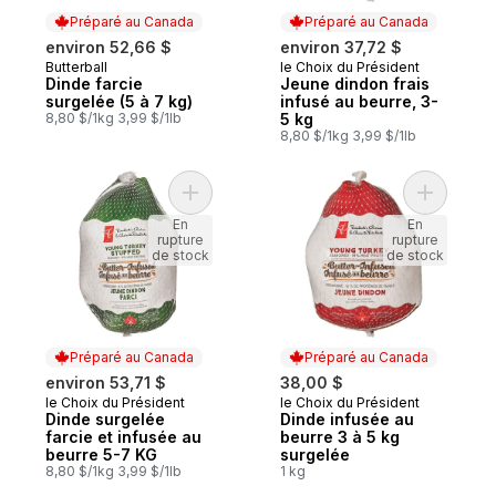
Préparé au Canada
Préparé au Canada
environ 52,66 $
environ 37,72 $
Butterball
le Choix du Président
Préparé au Canada
Préparé au Canada
Dinde farcie
Jeune dindon frais
surgelée (5 à 7 kg)
infusé au beurre, 3-
8,80 $/1kg 3,99 $/1lb
5 kg
8,80 $/1kg 3,99 $/1lb
Ajouter Dinde surgelée farcie et infusée 
Ajouter D
En
En
rupture
rupture
de stock
de stock
Préparé au Canada
Préparé au Canada
environ 53,71 $
38,00 $
le Choix du Président
le Choix du Président
Préparé au Canada
Préparé au Canada
Dinde surgelée
Dinde infusée au
farcie et infusée au
beurre 3 à 5 kg
beurre 5-7 KG
surgelée
8,80 $/1kg 3,99 $/1lb
1 kg