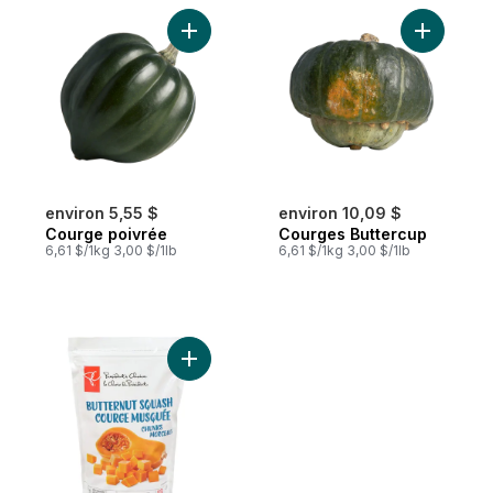
Ajouter Courge poivrée au panier
Ajouter C
environ 5,55 $
environ 10,09 $
Courge poivrée
Courges Buttercup
6,61 $/1kg 3,00 $/1lb
6,61 $/1kg 3,00 $/1lb
Ajouter Courge musquée en morceaux au