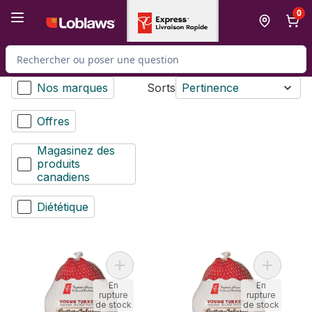
Passer au contenu principal
Passer au pied de page
0
Rechercher des produits
Nos marques
Sorts
Pertinence
Offres
Magasinez des
produits
canadiens
Diététique
Ajouter Jeune dindon infusé au beurre c
Ajouter D
En
En
rupture
rupture
de stock
de stock