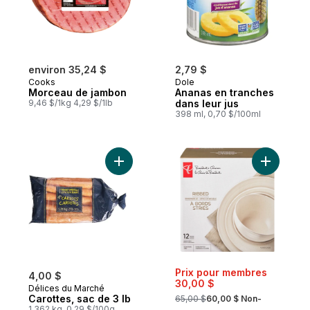
environ 35,24 $
2,79 $
Cooks
Dole
Morceau de jambon
Ananas en tranches
9,46 $/1kg 4,29 $/1lb
dans leur jus
398 ml, 0,70 $/100ml
Ajouter Carottes, sac de 3 lb au panier
Ajouter Se
Prix pour membres
4,00 $
30,00 $
Délices du Marché
, formerly:
Carottes, sac de 3 lb
65,00 $
60,00 $ Non-
1.362 kg, 0,29 $/100g