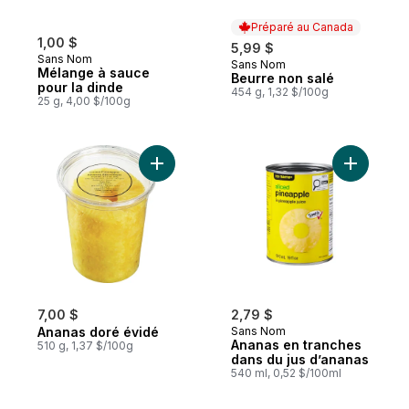
Préparé au Canada
1,00 $
5,99 $
Sans Nom
Sans Nom
Préparé au Canada
Mélange à sauce
Beurre non salé
pour la dinde
454 g, 1,32 $/100g
25 g, 4,00 $/100g
Ajouter Ananas doré évidé au panier
Ajouter A
7,00 $
2,79 $
Ananas doré évidé
Sans Nom
Ananas en tranches
510 g, 1,37 $/100g
dans du jus d’ananas
540 ml, 0,52 $/100ml