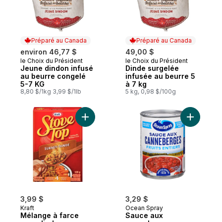
Préparé au Canada
Préparé au Canada
environ 46,77 $
49,00 $
le Choix du Président
le Choix du Président
Préparé au Canada
Préparé au Canada
Jeune dindon infusé
Dinde surgelée
au beurre congelé
infusée au beurre 5
5-7 KG
à 7 kg
8,80 $/1kg 3,99 $/1lb
5 kg, 0,98 $/100g
Ajouter Mélange à farce pour dinde au pa
Ajouter S
3,99 $
3,29 $
Kraft
Ocean Spray
Mélange à farce
Sauce aux