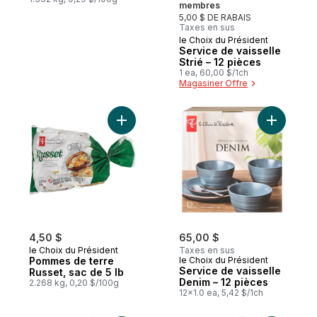
membres
5,00 $ DE RABAIS
Taxes en sus
le Choix du Président
Service de vaisselle
Strié – 12 pièces
1 ea, 60,00 $/1ch
Magasiner Offre
Ajouter Pommes de terre Russet, sac de 5
Ajouter S
4,50 $
65,00 $
le Choix du Président
Taxes en sus
Pommes de terre
le Choix du Président
Service de vaisselle
Russet, sac de 5 lb
Denim – 12 pièces
2.268 kg, 0,20 $/100g
12x1.0 ea, 5,42 $/1ch