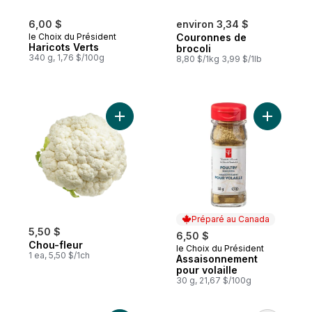
6,00 $
environ 3,34 $
le Choix du Président
Couronnes de
Haricots Verts
brocoli
340 g, 1,76 $/100g
8,80 $/1kg 3,99 $/1lb
Ajouter Chou-fleur au panier
Ajouter A
Préparé au Canada
5,50 $
6,50 $
Chou-fleur
le Choix du Président
Préparé au Canada
1 ea, 5,50 $/1ch
Assaisonnement
pour volaille
30 g, 21,67 $/100g