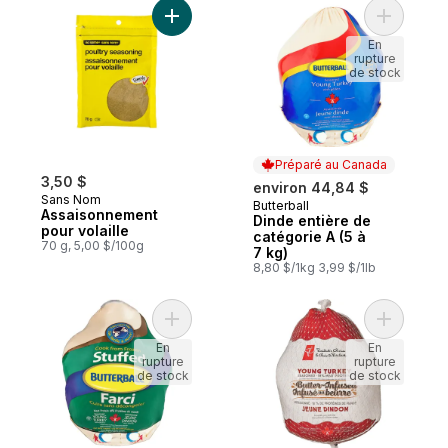
Ajouter Assaisonnement pour volaille au p
Ajouter D
En
rupture
de stock
Préparé au Canada
3,50 $
environ 44,84 $
Sans Nom
Butterball
Préparé au Canada
Assaisonnement
Dinde entière de
pour volaille
catégorie A (5 à
70 g, 5,00 $/100g
7 kg)
8,80 $/1kg 3,99 $/1lb
Ajouter Dinde farcie surgelée (5 à 7 kg) a
Ajouter J
En
En
rupture
rupture
de stock
de stock