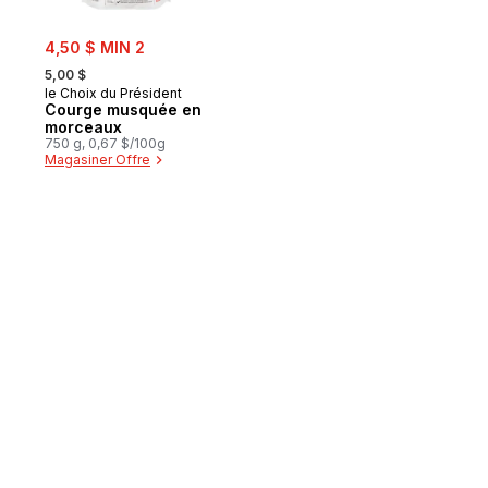
sale:
4,50 $ MIN 2
, formerly:
5,00 $
le Choix du Président
Courge musquée en
morceaux
750 g, 0,67 $/100g
Magasiner Offre