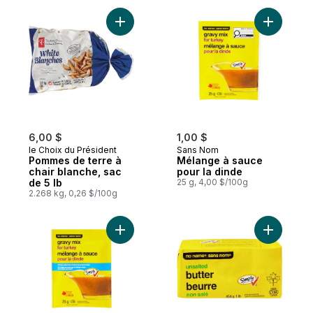
Ajouter Pommes de terre à chair blanche, 
Ajouter M
6,00 $
1,00 $
le Choix du Président
Sans Nom
Pommes de terre à
Mélange à sauce
chair blanche, sac
pour la dinde
de 5 lb
25 g, 4,00 $/100g
2.268 kg, 0,26 $/100g
Ajouter Mélange à sauce pour la dinde au
Ajouter B