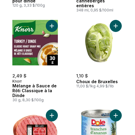
pour dinde
canneberges
120 g, 3,33 $/100g
entières
348 ml, 0,95 $/100ml
Ajouter C
2,49 $
1,10 $
Knorr
Choux de Bruxelles
Mélange à Sauce de
11,00 $/1kg 4,99 $/1lb
Rôti Classique à la
Dinde
30 g, 8,30 $/100g
Ajouter Morceau de jambon au panier
Ajouter A