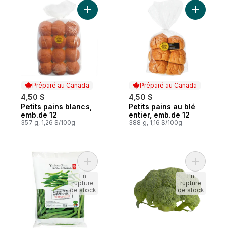
Ajouter Petits pains blancs, emb.de 12 au 
Ajouter Pe
Préparé au Canada
Préparé au Canada
4,50 $
4,50 $
Petits pains blancs,
Petits pains au blé
Préparé au Canada
Préparé au Canada
emb.de 12
entier, emb.de 12
357 g, 1,26 $/100g
388 g, 1,16 $/100g
Ajouter Haricots Verts au panier
Ajouter C
En
En
rupture
rupture
de stock
de stock