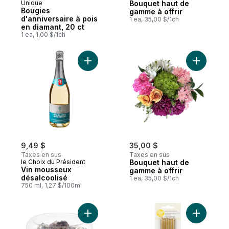
Unique
Bouquet haut de
Bougies
gamme à offrir
d'anniversaire à pois
1 ea, 35,00 $/1ch
en diamant, 20 ct
1 ea, 1,00 $/1ch
Ajouter Vin mousseux désalcoolisé au pan
Ajouter B
9,49 $
35,00 $
Taxes en sus
Taxes en sus
le Choix du Président
Bouquet haut de
Vin mousseux
gamme à offrir
désalcoolisé
1 ea, 35,00 $/1ch
750 ml, 1,27 $/100ml
Ajouter Gâteau aux biscuits et à la crème 
Ajouter B