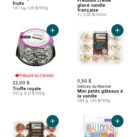
Premium crème
fruits
glacé vanille
1.87 kg, 1,39 $/100g
française
2 l, 0,45 $/100ml
Ajouter Truffe royale au panier
Ajouter Mi
Préparé au Canada
5,50 $
22,00 $
Délices du Marché
Truffe royale
Préparé au Canada
Mini petits gâteaux à
510 g, 4,31 $/100g
la vanille
284 g, 1,94 $/100g
Ajouter Mini petits gâteaux au chocolat au
Ajouter Ba