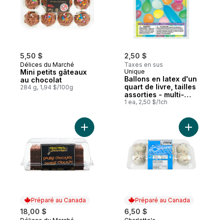
5,50 $
2,50 $
Délices du Marché
Taxes en sus
Mini petits gâteaux
Unique
Ballons en latex d'un
au chocolat
quart de livre, tailles
284 g, 1,94 $/100g
assorties - multi-
couleurs
1 ea, 2,50 $/1ch
Ajouter Gâteau double chocolat au panier
Ajouter G
Préparé au Canada
Préparé au Canada
18,00 $
6,50 $