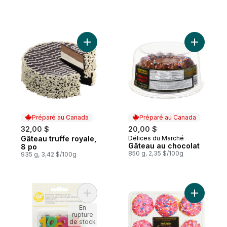
Ajouter Gâteau truffe royale, 8 po au pani
Ajouter G
Préparé au Canada
Préparé au Canada
32,00 $
20,00 $
Gâteau truffe royale,
Délices du Marché
Préparé au Canada
Préparé au Canada
Gâteau au chocolat
8 po
850 g, 2,35 $/100g
935 g, 3,42 $/100g
Ajouter Ensemble de Bougies d'Anniversai
Ajouter Mi
En
rupture
de stock