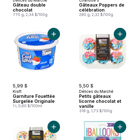
Délices du Marché
Charlotte's
Préparé au Canada
Préparé au Canada
Gâteau double
Gâteaux Poppers de
chocolat
célébration
770 g, 2,34 $/100g
280 g, 2,32 $/100g
Ajouter Garniture Fouettée Surgelée Origi
Ajouter Pe
5,99 $
5,50 $
Kraft
Délices du Marché
Garniture Fouettée
Petits gâteaux
Surgelée Originale
licorne chocolat et
1 l, 0,60 $/100ml
vanille
318 g, 1,73 $/100g
Ajouter Petits gâteaux à la vanille au pani
Ajouter Ba