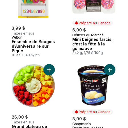
Préparé au Canada
3,99 $
6,00 $
Taxes en sus
Délices du Marché
Préparé au Canada
Wilton
Mini beignes farcis,
Ensemble de Bougies
c’est la fête à la
d'Anniversaire sur
guimauve
Pique
342 g, 1,75 $/100g
10 ea, 0,40 $/1ch
Ajouter Grand plateau de fruits au panier
Ajouter P
Préparé au Canada
26,00 $
8,99 $
Taxes en sus
Chapman’s
Préparé au Canada
Grand plateau de