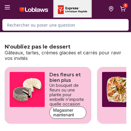
Passer au contenu principal
Passer au pied de page
0
Rechercher des produits
N'oubliez pas le dessert
Gâteaux, tartes, crèmes glacées et carrés pour ravir
vos invités
sauter N'oubliez pas le dessert
Des fleurs et
bien plus
Un bouquet de
fleurs ou une
plante pour
embellir n’importe
quelle occasion
Magasiner
maintenant