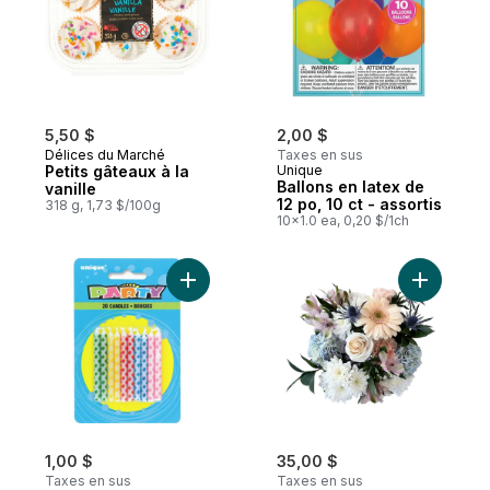
5,50 $
2,00 $
Délices du Marché
Taxes en sus
Petits gâteaux à la
Unique
Ballons en latex de
vanille
12 po, 10 ct - assortis
318 g, 1,73 $/100g
10x1.0 ea, 0,20 $/1ch
Ajouter Bougies d'anniversaire à pois en 
Ajouter B
1,00 $
35,00 $
Taxes en sus
Taxes en sus