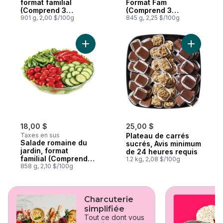
format familial
Format Fam
(Comprend 3
(Comprend 3
vinaigrettes gratuits
901 g, 2,00 $/100g
vinaigrettes gratuits
845 g, 2,25 $/100g
de 44 ml)
de 44 ml)
Ajouter Salade romaine du jardin, format f
Ajouter P
18,00 $
25,00 $
Taxes en sus
Plateau de carrés
Salade romaine du
sucrés, Avis minimum
jardin, format
de 24 heures requis
familial (Comprend 3
1.2 kg, 2,08 $/100g
vinaigrettes gratuits
858 g, 2,10 $/100g
de 44 ml)
sauter cette section
Charcuterie
simplifiée
Tout ce dont vous