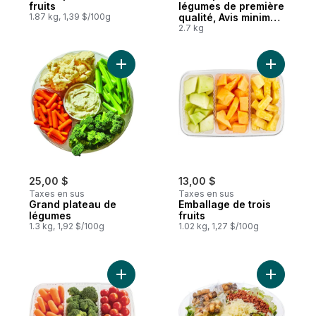
fruits
légumes de première
1.87 kg, 1,39 $/100g
qualité, Avis minimum
de 24 heures requis
2.7 kg
Ajouter Grand plateau de légumes au pan
Ajouter Em
25,00 $
13,00 $
Taxes en sus
Taxes en sus
Grand plateau de
Emballage de trois
légumes
fruits
1.3 kg, 1,92 $/100g
1.02 kg, 1,27 $/100g
Ajouter Plateau Veggie au panier
Ajouter Sa