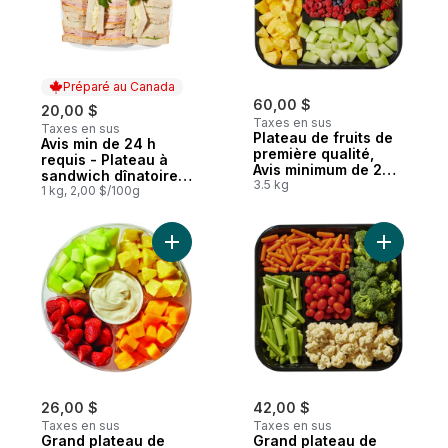
Préparé au Canada
60,00 $
20,00 $
Taxes en sus
Taxes en sus
Plateau de fruits de
Avis min de 24 h
Préparé au Canada
première qualité,
requis - Plateau à
Avis minimum de 24
sandwich dînatoires
heures requis
3.5 kg
classiques
1 kg, 2,00 $/100g
Ajouter Grand plateau de fruits au panier
Ajouter G
26,00 $
42,00 $
Taxes en sus
Taxes en sus
Grand plateau de
Grand plateau de