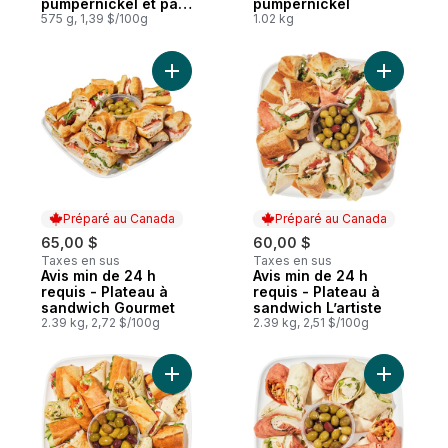
pumpernickel et pain
pumpernickel
au levain
575 g, 1,39 $/100g
1.02 kg
Ajouter Av
Préparé au Canada
Préparé au Canada
65,00 $
60,00 $
Taxes en sus
Taxes en sus
Avis min de 24 h
Avis min de 24 h
Préparé au Canada
Préparé au Canada
requis - Plateau à
requis - Plateau à
sandwich Gourmet
sandwich L’artiste
2.39 kg, 2,72 $/100g
2.39 kg, 2,51 $/100g
Ajouter Avis min de 24 h requis - Plateau 
Ajouter P