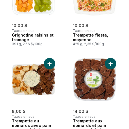
10,00 $
10,00 $
Taxes en sus
Taxes en sus
Grignotine raisins et
Trempette fiesta,
fromage
moyenne
391 g, 2,56 $/100g
425 g, 2,35 $/100g
Ajouter Trempette au épinards avec pain 
Ajouter T
8,00 $
14,00 $
Taxes en sus
Taxes en sus
Trempette au
Trempette aux
épinards avec pain
épinards et pain