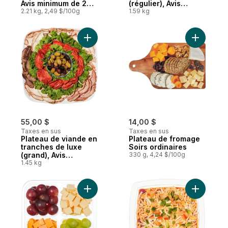
Avis minimum de 24
(régulier), Avis
heures requis
2.21 kg, 2,49 $/100g
minimum de 24
1.59 kg
heures requis
Ajouter Plateau de viande en tranches de
Ajouter P
55,00 $
14,00 $
Taxes en sus
Taxes en sus
Plateau de viande en
Plateau de fromage
tranches de luxe
Soirs ordinaires
(grand), Avis
330 g, 4,24 $/100g
minimum de 24
1.45 kg
heures requis
Ajouter Grignotine raisins et fromage au p
Ajouter T