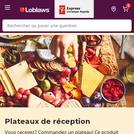
Passer au contenu principal
Passer au pied de page
0
Rechercher des produits
Plateaux de réception
Vous recevez? Commandez un plateau! Ce produit