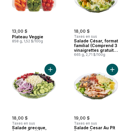
13,00 $
18,00 $
Plateau Veggie
Taxes en sus
Salade César, format
858 g, 1,52 $/100g
familial (Comprend 3
vinaigrettes gratuits
de 44 ml)
665 g, 2,71 $/100g
Ajouter Salade grecque, format familial (C
Ajouter S
18,00 $
19,00 $
Taxes en sus
Taxes en sus
Salade grecque,
Salade Cesar Au Plt