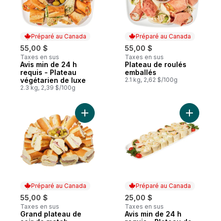
Préparé au Canada
Préparé au Canada
55,00 $
55,00 $
Taxes en sus
Taxes en sus
Avis min de 24 h
Plateau de roulés
Préparé au Canada
Préparé au Canada
requis - Plateau
emballés
végétarien de luxe
2.1 kg, 2,62 $/100g
2.3 kg, 2,39 $/100g
Ajouter Grand plateau de soir de match a
Ajouter A
Préparé au Canada
Préparé au Canada
55,00 $
25,00 $
Taxes en sus
Taxes en sus
Grand plateau de
Avis min de 24 h
Préparé au Canada
Préparé au Canada