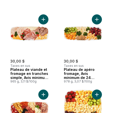
Ajouter Plateau de viande et fromage en 
30,00 $
30,00 $
Taxes en sus
Taxes en sus
Plateau de viande et
Plateau de apéro
fromage en tranches
fromage, Avis
simple, Avis minimum
minimum de 24
de 24 heures requis
965 g, 3,11 $/100g
heures requis
978 g, 3,07 $/100g
Ajouter Plateau pour les amoureux de cha
Ajouter A