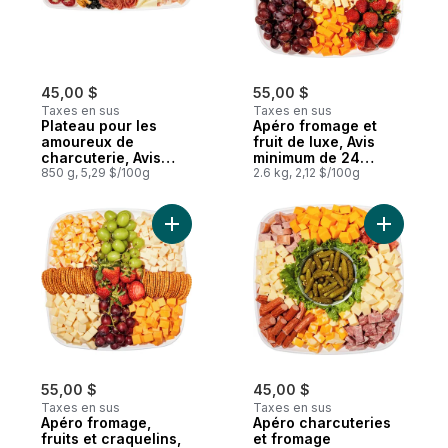
45,00 $
55,00 $
Taxes en sus
Taxes en sus
Plateau pour les
Apéro fromage et
amoureux de
fruit de luxe, Avis
charcuterie, Avis
minimum de 24
minimum de 24
850 g, 5,29 $/100g
heures requis
2.6 kg, 2,12 $/100g
heures requis
Ajouter Apéro fromage, fruits et craqueli
Ajouter A
55,00 $
45,00 $
Taxes en sus
Taxes en sus
Apéro fromage,
Apéro charcuteries
fruits et craquelins,
et fromage