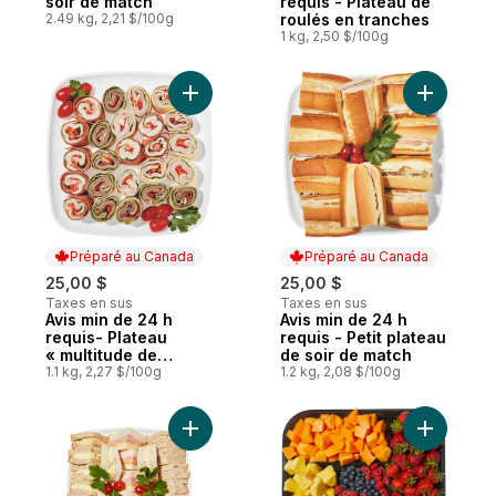
soir de match
requis - Plateau de
2.49 kg, 2,21 $/100g
roulés en tranches
1 kg, 2,50 $/100g
Ajouter Avis min de 24 h requis- Plateau «
Préparé au Canada
Préparé au Canada
25,00 $
25,00 $
Taxes en sus
Taxes en sus
Avis min de 24 h
Avis min de 24 h
Préparé au Canada
Préparé au Canada
requis- Plateau
requis - Petit plateau
« multitude de
de soir de match
roulés »
1.1 kg, 2,27 $/100g
1.2 kg, 2,08 $/100g
Ajouter Avis min de 24 h requis - Plateau 
Ajouter P