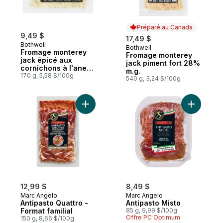
Préparé au Canada
9,49 $
17,49 $
Bothwell
Bothwell
Préparé au Canada
Fromage monterey
Fromage monterey
jack épicé aux
jack piment fort 28%
cornichons à l'aneth
m.g.
28% m.g.
170 g, 5,58 $/100g
540 g, 3,24 $/100g
Ajouter Antipasto Quattro - Format familial
Ajouter A
12,99 $
8,49 $
Marc Angelo
Marc Angelo
Antipasto Quattro -
Antipasto Misto
Format familial
85 g, 9,99 $/100g
Offre PC Optimum
150 g, 8,66 $/100g