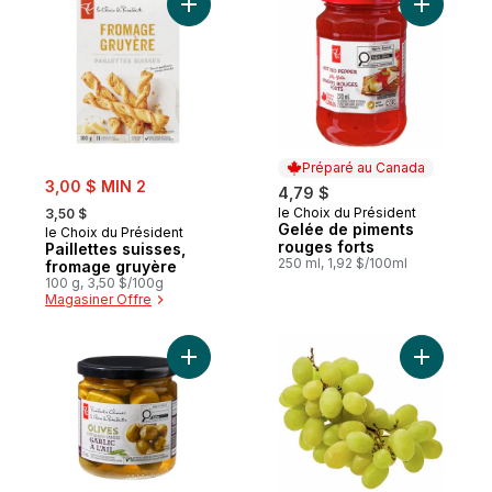
Ajouter G
Préparé au Canada
sale:
3,00 $ MIN 2
4,79 $
, formerly:
le Choix du Président
3,50 $
Préparé au Canada
Gelée de piments
le Choix du Président
rouges forts
Paillettes suisses,
250 ml, 1,92 $/100ml
fromage gruyère
100 g, 3,50 $/100g
Magasiner Offre
Ajouter Olives farcies à l’ail au panier
Ajouter R