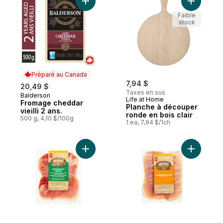
Ajouter Fromage cheddar vieilli 2 ans. au 
Ajouter P
Faible
stock
Préparé au Canada
7,94 $
20,49 $
Taxes en sus
Balderson
Préparé au Canada
Life at Home
Fromage cheddar
Planche à découper
vieilli 2 ans.
ronde en bois clair
500 g, 4,10 $/100g
1 ea, 7,94 $/1ch
Ajouter Pr
Ajouter Antipasto misto, forma