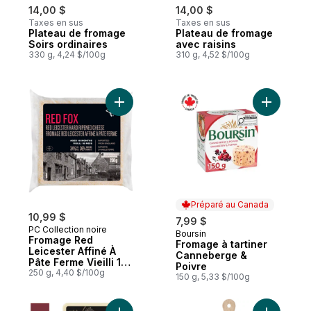
14,00 $
14,00 $
Taxes en sus
Taxes en sus
Plateau de fromage
Plateau de fromage
Soirs ordinaires
avec raisins
330 g, 4,24 $/100g
310 g, 4,52 $/100g
Ajouter Fromage Red Leicester Affiné À Pâ
Ajouter F
Préparé au Canada
10,99 $
7,99 $
PC Collection noire
Boursin
Préparé au Canada
Fromage Red
Fromage à tartiner
Leicester Affiné À
Canneberge &
Pâte Ferme Vieilli 18
Poivre
Mois
250 g, 4,40 $/100g
150 g, 5,33 $/100g