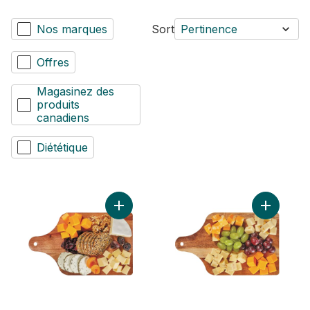
Nos marques
Sort
Pertinence
Offres
Magasinez des
produits
canadiens
Diététique
Ajouter Plateau de fromage Soirs ordinair
Ajouter P