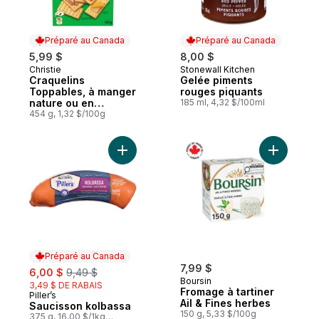
Préparé au Canada
Préparé au Canada
5,99 $
8,00 $
Christie
Stonewall Kitchen
Préparé au Canada
Préparé au Canada
Craquelins
Gelée piments
Toppables, à manger
rouges piquants
nature ou en
185 ml, 4,32 $/100ml
topping, goût beurré,
454 g, 1,32 $/100g
feuilleté, craquelins
fondants en bouche
Ajouter Saucisson kolbassa au panier
Ajouter Fr
Préparé au Canada
sale:
, formerly:
7,99 $
6,00 $
9,49 $
Boursin
3,49 $ DE RABAIS
Fromage à tartiner
Piller’s
Préparé au Canada
Ail & Fines herbes
Saucisson kolbassa
150 g, 5,33 $/100g
375 g, 16,00 $/1kg