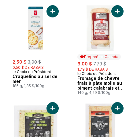
Ajouter Craquelins au sel de mer au panie
Ajouter F
Préparé au Canada
sale:
, formerly:
2,50 $
3,00 $
sale:
, formerly:
6,00 $
7,79 $
0,50 $ DE RABAIS
1,79 $ DE RABAIS
le Choix du Président
le Choix du Président
Préparé au Canada
Craquelins au sel de
Fromage de chèvre
mer
frais à pâte molle au
185 g, 1,35 $/100g
piment calabrais et
miel
140 g, 4,29 $/100g
Ajouter Fromage monterey jack épicé aux 
Ajouter F