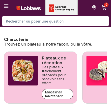
Passer au contenu principal
Passer au pied de page
0
Rechercher des produits
Charcuterie
Trouvez un plateau à notre façon, ou la vôtre.
sauter Charcuterie
Plateaux de
réception
Des plateaux
fraîchement
préparés pour
recevoir sans
effort
Magasiner
maintenant