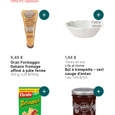
Offre PC Optimum
Ajouter Gran Formaggio Italiano fromage a
Ajouter B
Faible
stock
8,49 $
1,44 $
Gran Formaggio
Taxes en sus
Life at Home
Italiano fromage
Bol à trempette – vert
affiné à pâte ferme
sauge d’antan
200 g, 4,25 $/100g
1 ea, 1,44 $/1ch
Ajouter Craquelins Toppables, à manger na
Ajouter G