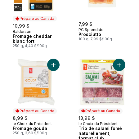
Préparé au Canada
7,99 $
10,99 $
PC Splendido
Balderson
Préparé au Canada
Prosciutto
Fromage cheddar
100 g, 7,99 $/100g
blanc fort
250 g, 4,40 $/100g
Ajouter Fromage gouda au panier
Ajouter T
Préparé au Canada
Préparé au Canada
8,99 $
13,99 $
le Choix du Président
le Choix du Président
Préparé au Canada
Préparé au Canada
Fromage gouda
Trio de salami fumé
250 g, 3,60 $/100g
naturellement,
format club