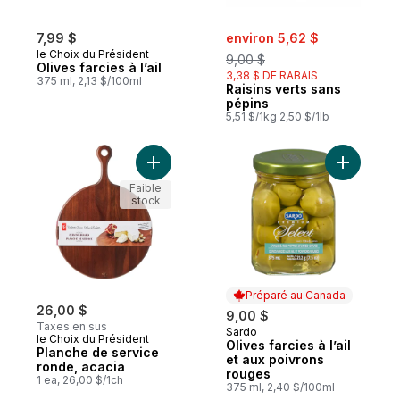
sale:
, formerly:
7,99 $
environ 5,62 $
le Choix du Président
9,00 $
Olives farcies à l’ail
3,38 $ DE RABAIS
375 ml, 2,13 $/100ml
Raisins verts sans
pépins
5,51 $/1kg 2,50 $/1lb
Ajouter Planche de service ronde, acacia
Ajouter Ol
Faible
stock
Préparé au Canada
26,00 $
9,00 $
Taxes en sus
Sardo
Préparé au Canada
le Choix du Président
Olives farcies à l’ail
Planche de service
et aux poivrons
ronde, acacia
rouges
1 ea, 26,00 $/1ch
375 ml, 2,40 $/100ml