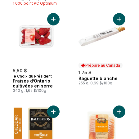
1,60 $/100g
1 000 point PC Optimum
Ajouter Fraises d’Ontario cultivées en ser
Ajouter B
Préparé au Canada
5,50 $
1,75 $
le Choix du Président
Baguette blanche
Préparé au Canada
Fraises d’Ontario
255 g, 0,69 $/100g
cultivées en serre
340 g, 1,62 $/100g
Ajouter Fromage cheddar blanc fort au pa