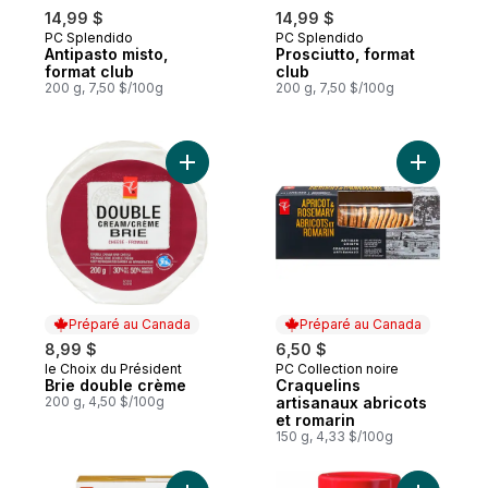
14,99 $
14,99 $
PC Splendido
PC Splendido
Antipasto misto,
Prosciutto, format
format club
club
200 g, 7,50 $/100g
200 g, 7,50 $/100g
Ajouter Brie double crème au panier
Ajouter Cr
Préparé au Canada
Préparé au Canada
8,99 $
6,50 $
le Choix du Président
PC Collection noire
Préparé au Canada
Préparé au Canada
Brie double crème
Craquelins
200 g, 4,50 $/100g
artisanaux abricots
et romarin
150 g, 4,33 $/100g