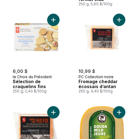
250 g, 5,60 $/100g
Ajouter Sélection de craquelins fins au pa
Ajouter F
6,00 $
10,99 $
le Choix du Président
PC Collection noire
Sélection de
Fromage cheddar
craquelins fins
écossais d’antan
250 g, 2,40 $/100g
250 g, 4,40 $/100g
Ajouter Fromage fumé Red Fox Red Leicest
Ajouter F