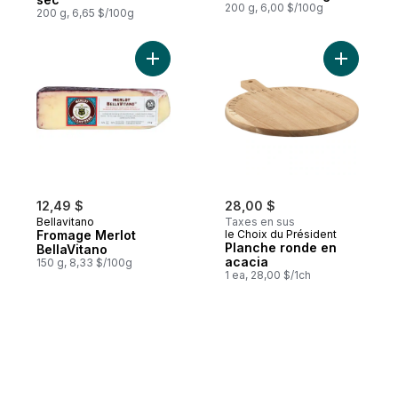
200 g, 6,00 $/100g
200 g, 6,65 $/100g
Ajouter Fromage Merlot BellaVitano au pa
Ajouter P
12,49 $
28,00 $
Bellavitano
Taxes en sus
Fromage Merlot
le Choix du Président
Planche ronde en
BellaVitano
acacia
150 g, 8,33 $/100g
1 ea, 28,00 $/1ch