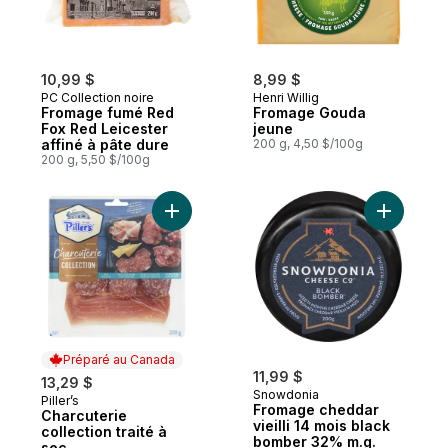
10,99 $
8,99 $
PC Collection noire
Henri Willig
Fromage fumé Red
Fromage Gouda
Fox Red Leicester
jeune
affiné à pâte dure
200 g, 4,50 $/100g
200 g, 5,50 $/100g
Ajouter Charcuterie collection traité à sec
Ajouter F
Préparé au Canada
11,99 $
13,29 $
Snowdonia
Piller’s
Préparé au Canada
Fromage cheddar
Charcuterie
vieilli 14 mois black
collection traité à
bomber 32% m.g.
sec