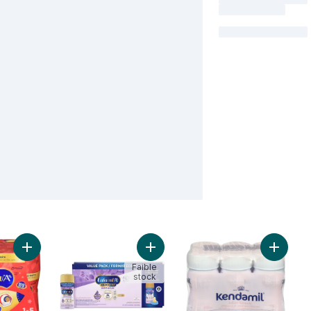
Ajouter Boisson nutritionnelle pour tout-petits, bouteilles prête
Ajouter Formule pour bébé A+ Neuro
Ajouter 
Faible
stock