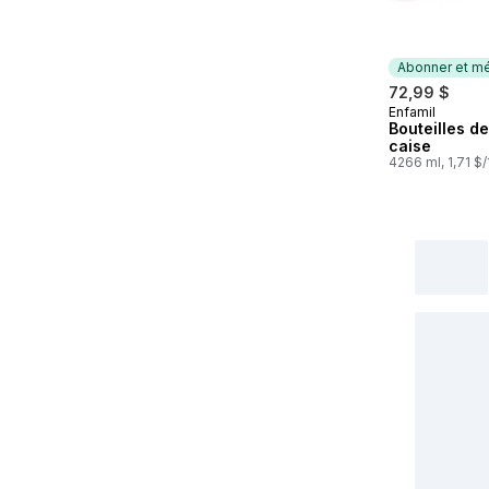
Abonner et mé
72,99 $
Enfamil
Abonner et 
Bouteilles de 
caise
4266 ml, 1,71 $