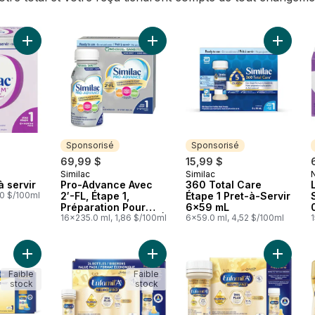
Ajouter Liquide prêt à servir au panier
Ajouter Pro-Advance Avec 2′-FL, Éta
Ajouter 
Sponsorisé
Sponsorisé
69,99 $
15,99 $
Similac
Similac
Sponsorisé
Sponsorisé
à servir
Pro-Advance Avec
360 Total Care
90 $/100ml
2′-FL, Étape 1,
Étape 1 Pret-à-Servir
Préparation Pour
6x59 mL
Nourrissons, Facile À
16x235.0 ml, 1,86 $/100ml
6x59.0 ml, 4,52 $/100ml
1
Digérer, 0 - 12 Mois,
Prêt À Servir, 16 x
235 mL
Ajouter Bouteilles de lait, caise au panier
Ajouter Formule pour bébé A+ Neuro
Ajouter
Faible
Faible
stock
stock