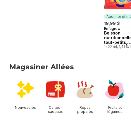
Abonner et mé
19,99 $
Enfagrow
Abonner et 
Boisson
nutritionnell
tout-petits,
bouteilles pr
1422 ml, 1,41 $
boire, saveur
Magasiner Allées
sauter Magasiner Allées
Nouveautés
Cartes-
Repas
Fruits et
cadeaux
préparés
légumes