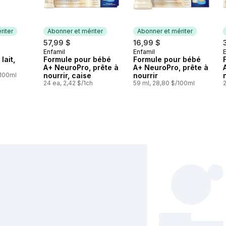
riter
Abonner et mériter
Abonner et mériter
57,99 $
16,99 $
Enfamil
Enfamil
mériter
Abonner et mériter
Abonner et mériter
lait,
Formule pour bébé
Formule pour bébé
A+ NeuroPro, prête à
A+ NeuroPro, prête à
/100ml
nourrir, caise
nourrir
24 ea, 2,42 $/1ch
59 ml, 28,80 $/100ml