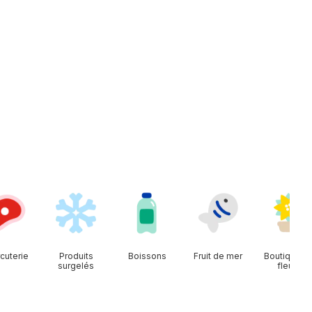
cuterie
Produits
Boissons
Fruit de mer
Boutique d
surgelés
fleurs