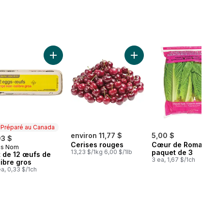
er
Courgette au panier
Ajouter Lot de 12 œufs de calibre gros au panier
Ajouter Cerises rouges au
Préparé au Canada
environ 11,77 $
5,00 $
93 $
Cerises rouges
Cœur de Romaine,
ns Nom
éparé au Canada
13,23 $/1kg 6,00 $/1lb
paquet de 3
t de 12 œufs de
3 ea, 1,67 $/1ch
libre gros
ea, 0,33 $/1ch