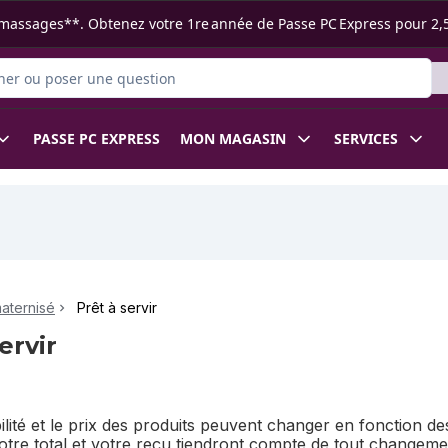
s ramassages**. Obtenez votre 1re année de Passe PC Express pour 2,
 des produits
PASSE PC EXPRESS
MON MAGASIN
SERVICES
maternisé
Prêt à servir
ervir
bilité et le prix des produits peuvent changer en fonction 
Votre total et votre reçu tiendront compte de tout changem