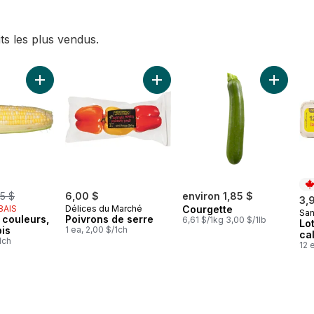
ts les plus vendus.
ncombres au panier
Ajouter Maïs deux couleurs, maïs en épis au panier
Ajouter Poivrons de serre au pani
Ajouter 
ormerly:
5 $
6,00 $
environ 1,85 $
3,
BAIS
Délices du Marché
Courgette
Sa
Pr
 couleurs,
Poivrons de serre
6,61 $/1kg 3,00 $/1lb
Lo
pis
1 ea, 2,00 $/1ch
ca
1ch
12 