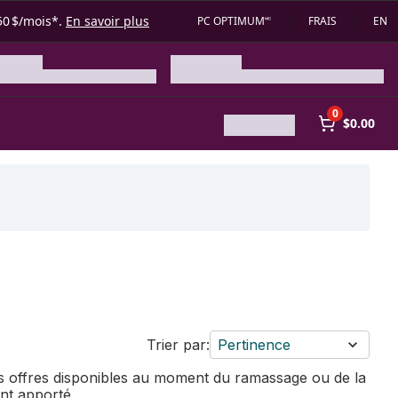
50 $/mois*.
En savoir plus
PC OPTIMUM🅪
FRAIS
EN
0
$0.00
Trier par:
Pertinence
des offres disponibles au moment du ramassage ou de la
ent apporté.