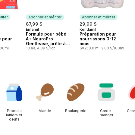
riter
Abonner et mériter
Abonner et mériter
87,99 $
29,99 $
Enfamil
Kendamil
mériter
Abonner et mériter
Abonner et mériter
Formule pour bébé
Préparation pour
e pour
A+ NeuroPro
nourrissons 0-12
Gentlease, prête à
mois
êtes à
/100ml
nourrir (caisse)
18 ea, 4,89 $/1ch
6x250.0 ml, 2,00 $/100ml
 de lait
Produits
Viande
Boulangerie
Garde-
Char
laitiers et
manger
oeufs