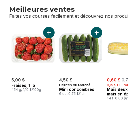
Meilleures ventes
Faites vos courses facilement et découvrez nos produi
sauter Meilleures ventes
Ajouter Fraises, 1 lb au panier
Ajouter Mini co
sale:
, f
5,00 $
4,50 $
0,60 $
0,7
Fraises, 1 lb
Délices du Marché
0,15 $ DE RA
Mini concombres
Maïs deux
454 g, 1,10 $/100g
6 ea, 0,75 $/1ch
maïs en é
1 ea, 0,60 $/