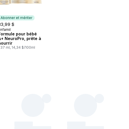
Abonner et mériter
33,99 $
Enfamil
Abonner et mériter
Formule pour bébé
A+ NeuroPro, prête à
nourrir
237 ml, 14,34 $/100ml