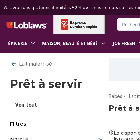
Passer au contenu principal
Passer au pied de page
💪 Livraisons gratuites illimitées + 2 % de remise en pts sur le
Rechercher
ÉPICERIE
MAISON, BEAUTÉ ET BÉBÉ
JOE FRESH
Passer au filtrage du contenu
Lait maternisé
Prêt à servir
Bébés
Lait 
Voir tout
Prêt à s
Filtres
La disponi
livraison. 
Marque