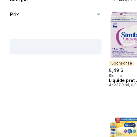
Prix
Sponsorisé
8,49 $
Similac
Sponsorisé
Liquide prêt 
4x237.0 ml, 0,