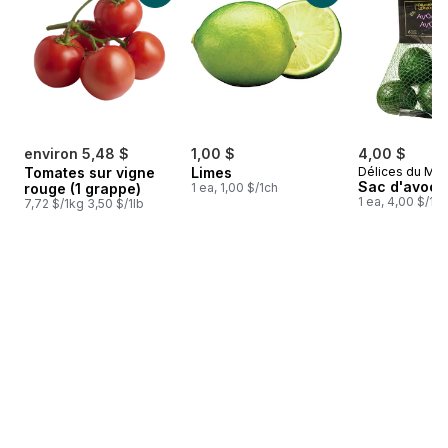
environ 5,48 $
1,00 $
4,00 $
Tomates sur vigne
Limes
Délices du Ma
Sac d'avoca
rouge (1 grappe)
1 ea, 1,00 $/1ch
1 ea, 4,00 $/1ch
7,72 $/1kg 3,50 $/1lb