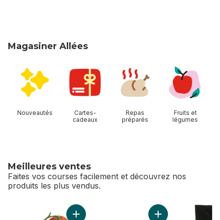
Magasiner Allées
sauter Magasiner Allées
Nouveautés
Cartes-
Repas
Fruits et
cadeaux
préparés
légumes
Meilleures ventes
Faites vos courses facilement et découvrez nos
produits les plus vendus.
sauter Meilleures ventes
Ajouter Tomates sur vigne rouge (1 grappe) 
Ajouter Limes au pa