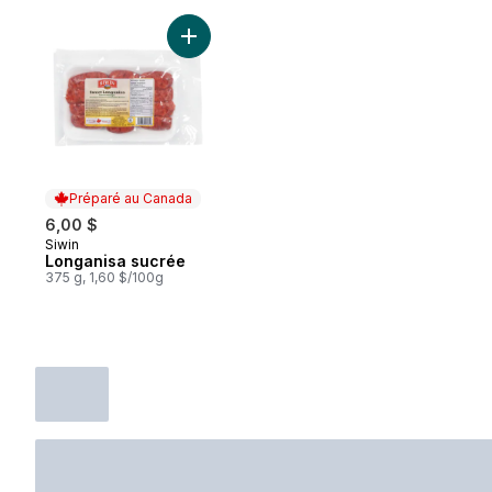
Ajouter Longanisa sucrée au panier
Préparé au Canada
6,00 $
Siwin
Préparé au Canada
Longanisa sucrée
375 g, 1,60 $/100g