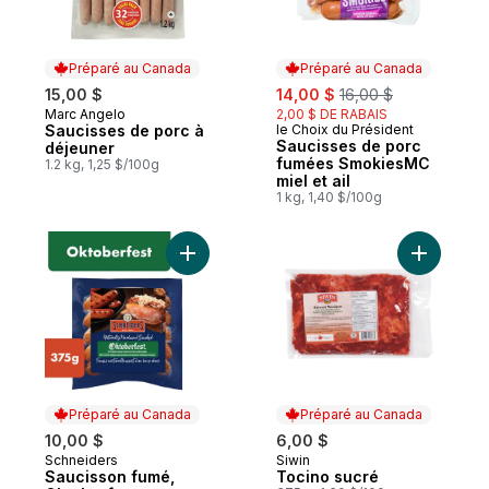
Préparé au Canada
Préparé au Canada
sale:
, formerly:
15,00 $
14,00 $
16,00 $
Marc Angelo
2,00 $ DE RABAIS
Préparé au Canada
Saucisses de porc à
le Choix du Président
Préparé au Canada
Saucisses de porc
déjeuner
fumées SmokiesMC
1.2 kg, 1,25 $/100g
miel et ail
1 kg, 1,40 $/100g
Ajouter Saucisson fumé, Oktoberfest au p
Ajouter T
Préparé au Canada
Préparé au Canada
10,00 $
6,00 $
Schneiders
Siwin
Préparé au Canada
Préparé au Canada
Saucisson fumé,
Tocino sucré