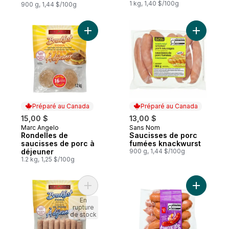
1 kg, 1,40 $/100g
900 g, 1,44 $/100g
Ajouter Rondelles de saucisses de porc à
Ajouter S
Préparé au Canada
Préparé au Canada
15,00 $
13,00 $
Marc Angelo
Sans Nom
Préparé au Canada
Préparé au Canada
Rondelles de
Saucisses de porc
saucisses de porc à
fumées knackwurst
déjeuner
900 g, 1,44 $/100g
1.2 kg, 1,25 $/100g
Ajouter Saucisses de porc à déjeuner au 
Ajouter S
En
rupture
de stock