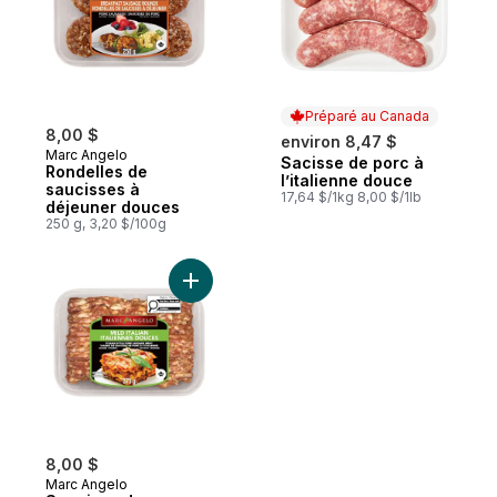
Préparé au Canada
8,00 $
environ 8,47 $
Marc Angelo
Sacisse de porc à
Préparé au Canada
Rondelles de
l’italienne douce
saucisses à
17,64 $/1kg 8,00 $/1lb
déjeuner douces
250 g, 3,20 $/100g
Ajouter Saucisse de porc hachée italienn
8,00 $
Marc Angelo