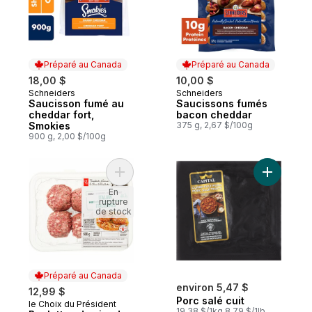
Préparé au Canada
Préparé au Canada
18,00 $
10,00 $
Schneiders
Schneiders
Préparé au Canada
Préparé au Canada
Saucisson fumé au
Saucissons fumés
cheddar fort,
bacon cheddar
Smokies
375 g, 2,67 $/100g
900 g, 2,00 $/100g
Ajouter Boulettes de viande italiennes S
Ajouter Po
En
rupture
de stock
Préparé au Canada
environ 5,47 $
12,99 $
Porc salé cuit
le Choix du Président
Préparé au Canada
19,38 $/1kg 8,79 $/1lb