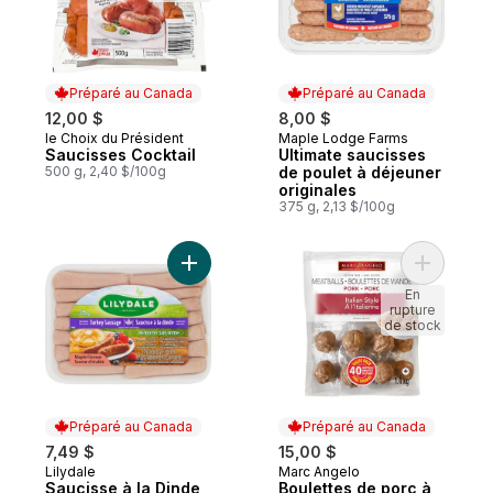
Préparé au Canada
Préparé au Canada
12,00 $
8,00 $
le Choix du Président
Maple Lodge Farms
Préparé au Canada
Préparé au Canada
Saucisses Cocktail
Ultimate saucisses
500 g, 2,40 $/100g
de poulet à déjeuner
originales
375 g, 2,13 $/100g
Ajouter Saucisse à la Dinde Saveur d'Érab
Ajouter Bo
En
rupture
de stock
Préparé au Canada
Préparé au Canada
7,49 $
15,00 $
Lilydale
Marc Angelo
Préparé au Canada
Préparé au Canada
Saucisse à la Dinde
Boulettes de porc à