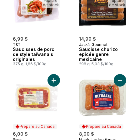
rupture
rupture
de stock
de stock
6,99 $
14,99 $
T&T
Jack’s Gourmet
Saucisses de porc
Saucisse chorizo
de style taïwanais
epicée genre
originales
mexicaine
375 g, 1,86 $/100g
298 g, 5,03 $/100g
Ajouter Longanisa piquante au panier
Ajouter 
Préparé au Canada
Préparé au Canada
6,00 $
8,00 $
Siwin
Maple Lodge Farms