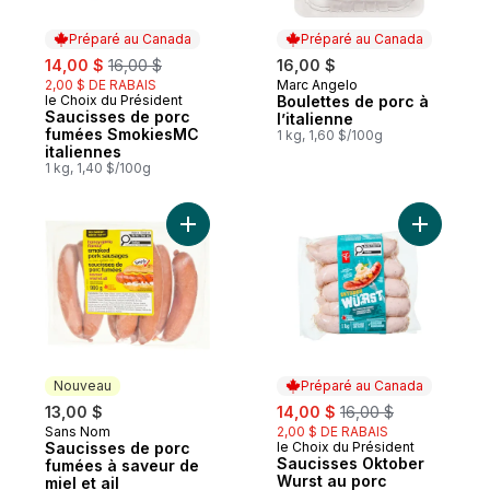
Préparé au Canada
Préparé au Canada
sale:
, formerly:
14,00 $
16,00 $
16,00 $
2,00 $ DE RABAIS
Marc Angelo
Préparé au Canada
le Choix du Président
Boulettes de porc à
Préparé au Canada
Saucisses de porc
l’italienne
fumées SmokiesMC
1 kg, 1,60 $/100g
italiennes
1 kg, 1,40 $/100g
Ajouter Saucisses de porc fumées à saveur
Ajouter S
Nouveau
Préparé au Canada
sale:
, formerly:
13,00 $
14,00 $
16,00 $
Sans Nom
2,00 $ DE RABAIS
Nouveau
Saucisses de porc
le Choix du Président
Préparé au Canada
Saucisses Oktober
fumées à saveur de
Wurst au porc
miel et ail