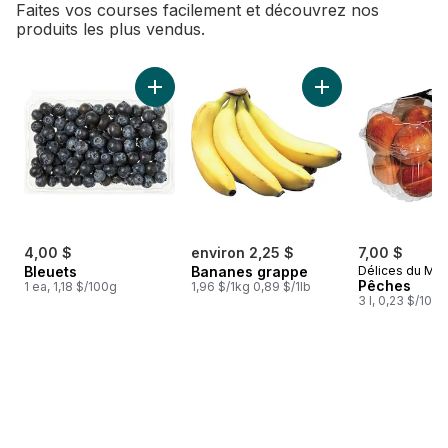
Faites vos courses facilement et découvrez nos
produits les plus vendus.
sauter Meilleures ventes
Ajouter Bleuets au panier
Ajouter Bananes g
4,00 $
environ 2,25 $
7,00 $
Bleuets
Bananes grappe
Délices du Ma
Pêches
1 ea, 1,18 $/100g
1,96 $/1kg 0,89 $/1lb
3 l, 0,23 $/100