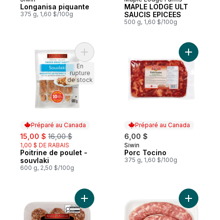
Préparé au Canada
Préparé au Canada
Longanisa piquante
MAPLE LODGE ULT
375 g, 1,60 $/100g
SAUCIS EPICEES
500 g, 1,60 $/100g
Ajouter Poitrine de poulet - souvlaki au pa
Ajouter P
En
rupture
de stock
Préparé au Canada
Préparé au Canada
sale:
, formerly:
15,00 $
16,00 $
6,00 $
1,00 $ DE RABAIS
Siwin
Préparé au Canada
Poitrine de poulet -
Porc Tocino
Préparé au Canada
souvlaki
375 g, 1,60 $/100g
600 g, 2,50 $/100g
Ajouter Rondelles de saucisses à déjeun
Ajouter S