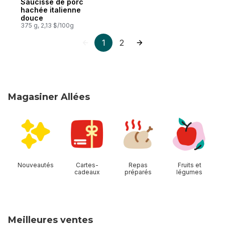
Saucisse de porc
hachée italienne
douce
375 g, 2,13 $/100g
1
2
Magasiner Allées
sauter Magasiner Allées
Nouveautés
Cartes-
Repas
Fruits et
cadeaux
préparés
légumes
Meilleures ventes