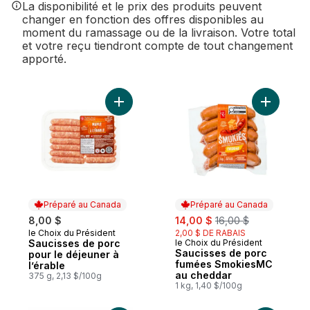
La disponibilité et le prix des produits peuvent
changer en fonction des offres disponibles au
moment du ramassage ou de la livraison. Votre total
et votre reçu tiendront compte de tout changement
apporté.
Ajouter Saucisses de porc pour le déjeune
Ajouter S
Préparé au Canada
Préparé au Canada
sale:
, formerly:
8,00 $
14,00 $
16,00 $
le Choix du Président
2,00 $ DE RABAIS
Préparé au Canada
Saucisses de porc
le Choix du Président
Préparé au Canada
Saucisses de porc
pour le déjeuner à
fumées SmokiesMC
l’érable
au cheddar
375 g, 2,13 $/100g
1 kg, 1,40 $/100g