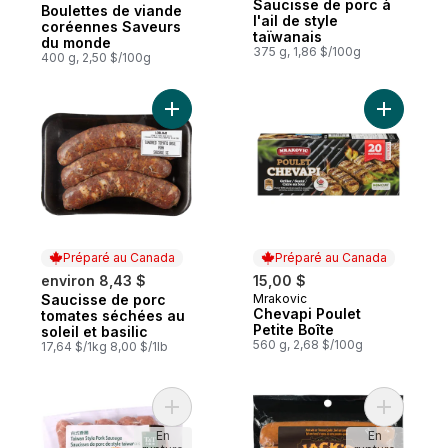
Préparé au Canada
Saucisse de porc à
Boulettes de viande
l'ail de style
coréennes Saveurs
taïwanais
du monde
375 g, 1,86 $/100g
400 g, 2,50 $/100g
Ajouter Saucisse de porc tomates séchées 
Ajouter C
Préparé au Canada
Préparé au Canada
environ 8,43 $
15,00 $
Saucisse de porc
Mrakovic
Préparé au Canada
Préparé au Canada
Chevapi Poulet
tomates séchées au
Petite Boîte
soleil et basilic
560 g, 2,68 $/100g
17,64 $/1kg 8,00 $/1lb
Ajouter Saucisses de porc de style taïwan
Ajouter S
En
En