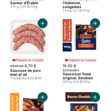
Saveur d'Érable
l’italienne,
375 g, 2,00 $/100g
congelées
1.4 kg, 1,07 $/100g
Ajouter Saucisse de porc miel et ail au pa
Ajouter S
Préparé au Canada
Préparé au Canada
environ 8,70 $
18,00 $
Saucisse de porc
Schneiders
Préparé au Canada
Préparé au Canada
Saucisson fumé
miel et ail
original, Smokies
17,64 $/1kg 8,00 $/1lb
900 g, 2,00 $/100g
Ajouter Saucisson fumé au cheddar fort, 
Ajouter S