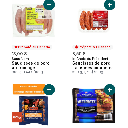
Ajouter Saucisses de porc au fromage au
Ajouter S
Faible
stock
Préparé au Canada
Préparé au Canada
13,00 $
8,50 $
Sans Nom
le Choix du Président
Préparé au Canada
Préparé au Canada
Saucisses de porc
Saucisses de porc
au fromage
italiennes piquantes
900 g, 1,44 $/100g
500 g, 1,70 $/100g
Ajouter Saucisson fumé, cheddar classiqu
Ajouter L’