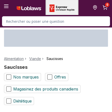
Passer au contenu principal
Passer au pied de page
0
Rechercher des produits
Alimentation
Viande
Saucisses
Saucisses
Nos marques
Offres
Magasinez des produits canadiens
Diététique