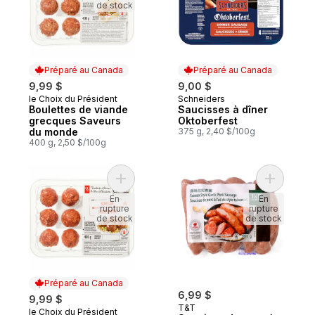
de stock
Préparé au Canada
Préparé au Canada
9,99 $
9,00 $
le Choix du Président
Schneiders
Préparé au Canada
Préparé au Canada
Boulettes de viande
Saucisses à dîner
grecques Saveurs
Oktoberfest
du monde
375 g, 2,40 $/100g
400 g, 2,50 $/100g
Ajouter Boulettes de viande coréennes S
Ajouter Sa
En
En
rupture
rupture
de stock
de stock
Préparé au Canada
6,99 $
9,99 $
T&T
le Choix du Président