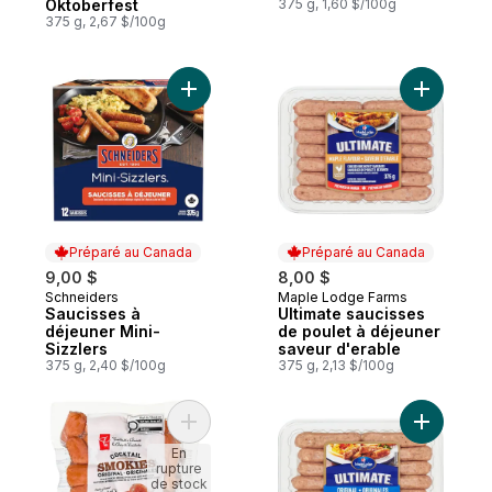
Oktoberfest
375 g, 1,60 $/100g
375 g, 2,67 $/100g
Ajouter Saucisses à déjeuner Mini-Sizzler
Ajouter U
Préparé au Canada
Préparé au Canada
9,00 $
8,00 $
Schneiders
Maple Lodge Farms
Préparé au Canada
Préparé au Canada
Saucisses à
Ultimate saucisses
déjeuner Mini-
de poulet à déjeuner
Sizzlers
saveur d'erable
375 g, 2,40 $/100g
375 g, 2,13 $/100g
Ajouter Saucisses Cocktail au panier
Ajouter U
En
rupture
de stock