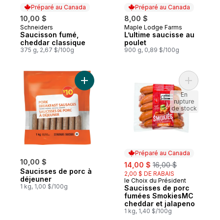
Préparé au Canada
Préparé au Canada
10,00 $
8,00 $
Schneiders
Maple Lodge Farms
Préparé au Canada
Préparé au Canada
Saucisson fumé,
L’ultime saucisse au
cheddar classique
poulet
375 g, 2,67 $/100g
900 g, 0,89 $/100g
Ajouter Saucisses de porc à déjeuner au 
Ajouter S
En
rupture
de stock
Préparé au Canada
10,00 $
sale:
, formerly:
14,00 $
16,00 $
Saucisses de porc à
2,00 $ DE RABAIS
déjeuner
le Choix du Président
Préparé au Canada
1 kg, 1,00 $/100g
Saucisses de porc
fumées SmokiesMC
cheddar et jalapeno
1 kg, 1,40 $/100g