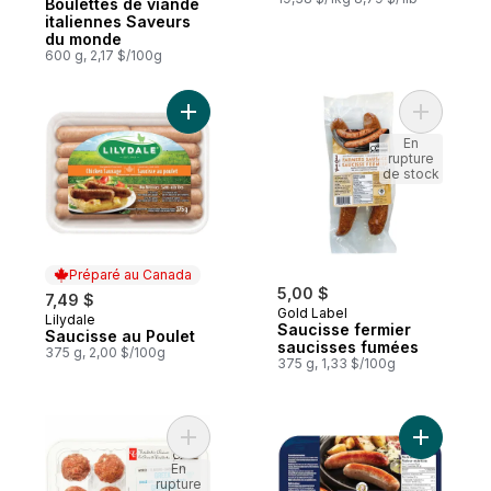
Boulettes de viande
italiennes Saveurs
du monde
600 g, 2,17 $/100g
Ajouter Saucisse au Poulet au panier
En
rupture
de stock
Préparé au Canada
5,00 $
7,49 $
Gold Label
Lilydale
Préparé au Canada
Saucisse fermier
Saucisse au Poulet
saucisses fumées
375 g, 2,00 $/100g
375 g, 1,33 $/100g
Ajouter Boulettes de viande grecques Sa
Ajouter S
En
rupture