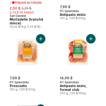
Préparé au Canada
sale:
, formerly:
7,99 $
2,50 $
3,29 $
PC Splendido
0,79 $ DE RABAIS
Antipasto misto
San Daniele
Préparé au Canada
100 g, 7,99 $/100g
Mortadelle (tranché
mince)
25,00 $/1kg 11,34 $/1lb
Ajouter Prosciutto au panier
7,99 $
14,99 $
PC Splendido
PC Splendido
Prosciutto
Antipasto misto,
100 g, 7,99 $/100g
format club
200 g, 7,50 $/100g