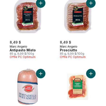
Ajouter Antipasto Misto au panier
Ajouter Pr
8,49 $
8,49 $
Marc Angelo
Marc Angelo
Antipasto Misto
Prosciutto
85 g, 9,99 $/100g
85 g, 9,99 $/100g
Offre PC Optimum
Offre PC Optimum
Ajouter Mortadelle (tranché mince) au pan