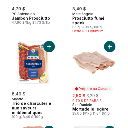
4,79 $
8,49 $
PC Splendido
Marc Angelo
Jambon Prosciutto
Prosciutto fumé
47,90 $/1kg 21,73 $/1lb
speck
85 g, 9,99 $/100g
Offre PC Optimum
Ajouter Trio de charcuterie aux saveurs 
Ajouter M
Préparé au Canada
8,49 $
sale:
, formerly:
2,50 $
3,29 $
Mastro
0,79 $ DE RABAIS
Trio de charcuterie
San Daniele
Préparé au Canada
aux saveurs
Mortadelle légère
emblématiques
25,00 $/1kg 11,34 $/1lb
100 g, 8,49 $/100g