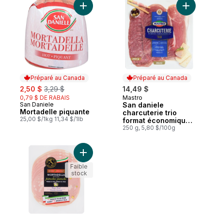
Ajouter Mortadelle piquante au panier
Ajouter S
Préparé au Canada
Préparé au Canada
sale:
, formerly:
2,50 $
3,29 $
14,49 $
0,79 $ DE RABAIS
Mastro
Préparé au Canada
San Daniele
San daniele
Préparé au Canada
Mortadelle piquante
charcuterie trio
25,00 $/1kg 11,34 $/1lb
format économique -
Salami de Gênes,
250 g, 5,80 $/100g
salami avec
prosciutto
et prosciutto
Ajouter Mortadelle avec pistache tranché
Faible
stock