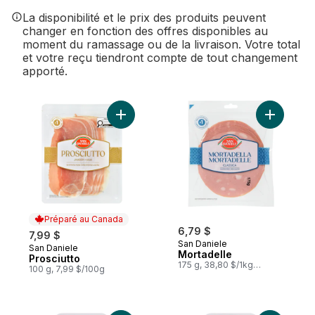
La disponibilité et le prix des produits peuvent
changer en fonction des offres disponibles au
moment du ramassage ou de la livraison. Votre total
et votre reçu tiendront compte de tout changement
apporté.
Ajouter Prosciutto au panier
Ajouter M
Préparé au Canada
6,79 $
7,99 $
San Daniele
San Daniele
Préparé au Canada
Mortadelle
Prosciutto
175 g, 38,80 $/1kg
100 g, 7,99 $/100g
3,88 $/100g