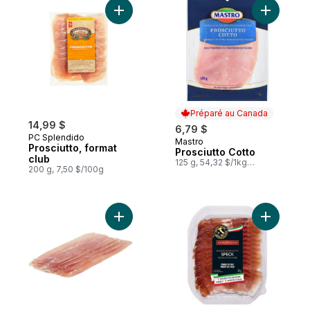
Ajouter Prosciutto, format club au panier
Ajouter P
Préparé au Canada
14,99 $
6,79 $
PC Splendido
Mastro
Préparé au Canada
Prosciutto, format
Prosciutto Cotto
club
125 g, 54,32 $/1kg
200 g, 7,50 $/100g
5,43 $/100g
Ajouter Jambon Prosciutto au panier
Ajouter P