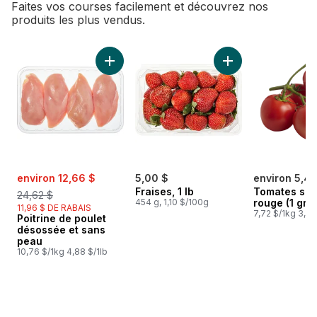
Faites vos courses facilement et découvrez nos
produits les plus vendus.
sauter Meilleures ventes
Ajouter Poitrine de poulet désossée et sans
Ajouter Fraises, 1 l
sale:
, formerly:
environ 12,66 $
5,00 $
environ 5,48
Fraises, 1 lb
Tomates sur
24,62 $
454 g, 1,10 $/100g
rouge (1 gra
11,96 $ DE RABAIS
7,72 $/1kg 3,50
Poitrine de poulet
désossée et sans
peau
10,76 $/1kg 4,88 $/1lb