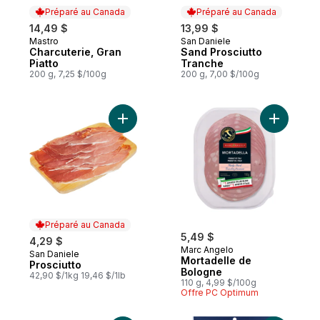
Préparé au Canada
Préparé au Canada
14,49 $
13,99 $
Mastro
San Daniele
Préparé au Canada
Préparé au Canada
Charcuterie, Gran
Sand Prosciutto
Piatto
Tranche
200 g, 7,25 $/100g
200 g, 7,00 $/100g
Ajouter Prosciutto au panier
Ajouter M
Préparé au Canada
5,49 $
4,29 $
Marc Angelo
San Daniele
Préparé au Canada
Mortadelle de
Prosciutto
Bologne
42,90 $/1kg 19,46 $/1lb
110 g, 4,99 $/100g
Offre PC Optimum