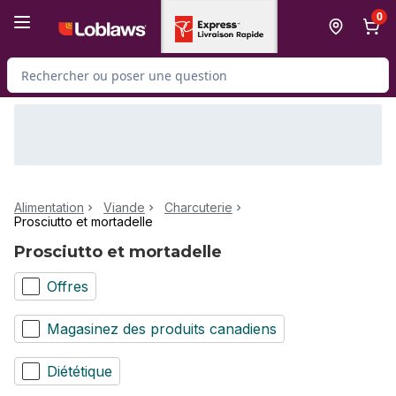
Passer au contenu principal
Passer au pied de page
0
Rechercher des produits
Alimentation
Viande
Charcuterie
Prosciutto et mortadelle
Prosciutto et mortadelle
Offres
Magasinez des produits canadiens
Diététique