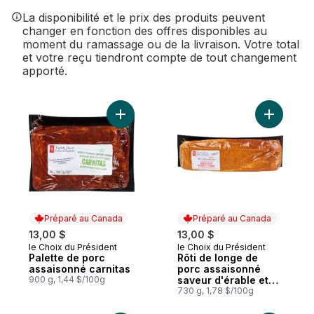
La disponibilité et le prix des produits peuvent
changer en fonction des offres disponibles au
moment du ramassage ou de la livraison. Votre total
et votre reçu tiendront compte de tout changement
apporté.
Ajouter Palette de porc assaisonné carnit
Ajouter R
Préparé au Canada
Préparé au Canada
13,00 $
13,00 $
le Choix du Président
le Choix du Président
Préparé au Canada
Préparé au Canada
Palette de porc
Rôti de longe de
assaisonné carnitas
porc assaisonné
900 g, 1,44 $/100g
saveur d'érable et
de pomme
730 g, 1,78 $/100g