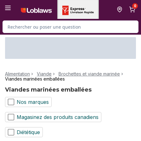
Passer au contenu principal
Passer au pied de page
0
Rechercher des produits
Alimentation
Viande
Brochettes et viande marinée
Viandes marinées emballées
Viandes marinées emballées
Nos marques
Magasinez des produits canadiens
Diététique