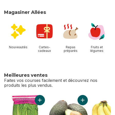
Magasiner Allées
sauter Magasiner Allées
Nouveautés
Cartes-
Repas
Fruits et
cadeaux
préparés
légumes
Meilleures ventes
Faites vos courses facilement et découvrez nos
produits les plus vendus.
sauter Meilleures ventes
Ajouter Cœur de Romaine, paquet de 3 au p
Ajouter Avocats au