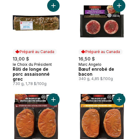
Ajouter Rôti de longe de porc assaisonné
Ajouter B
Préparé au Canada
Préparé au Canada
13,00 $
16,50 $
le Choix du Président
Marc Angelo
Préparé au Canada
Préparé au Canada
Rôti de longe de
Bœuf enrobé de
porc assaisonné
bacon
grec
340 g, 4,85 $/100g
730 g, 1,78 $/100g
Ajouter Côtelettes De Longe De Porc Co
Ajouter C