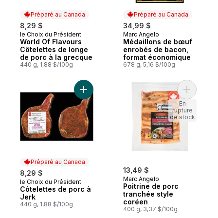
Préparé au Canada
Préparé au Canada
8,29 $
34,99 $
le Choix du Président
Marc Angelo
Préparé au Canada
Préparé au Canada
World Of Flavours
Médaillons de bœuf
Côtelettes de longe
enrobés de bacon,
de porc à la grecque
format économique
440 g, 1,88 $/100g
678 g, 5,16 $/100g
Ajouter Côtelettes de porc à Jerk au pani
Ajouter P
En
rupture
de stock
Préparé au Canada
13,49 $
8,29 $
Marc Angelo
le Choix du Président
Préparé au Canada
Poitrine de porc
Côtelettes de porc à
tranchée style
Jerk
coréen
440 g, 1,88 $/100g
400 g, 3,37 $/100g