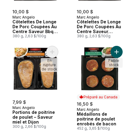
10,00 $
10,00 $
Marc Angelo
Marc Angelo
Côtelettes De Longe
Côtelettes De Longe
De Porc Coupées Au
De Porc Coupées Au
Centre Saveur Bbq
Centre Saveur
Au Bois De Pommier
380 g, 2,63 $/100g
Moutarde À L’Érable
380 g, 2,63 $/100g
Ajouter Portions de poitrine de poulet – S
Ajouter M
En
Faible
rupture
stock
de stock
Préparé au Canada
7,99 $
16,50 $
Marc Angelo
Marc Angelo
Préparé au Canada
Portions de poitrine
Médaillons de
de poulet – Saveur
poitrine de poulet
miel et Dijon
enrobés de bacon
300 g, 2,66 $/100g
452 g, 3,65 $/100g