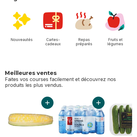
sauter Magasiner Allées
Nouveautés
Cartes-
Repas
Fruits et
cadeaux
préparés
légumes
Meilleures ventes
Faites vos courses facilement et découvrez nos
produits les plus vendus.
sauter Meilleures ventes
Ajouter Maïs deux couleurs, maïs en épis au
Ajouter Eau de sour