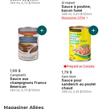
284 ml, 0,70 $/100ml
St Hubert
Préparé au Canada
Sauce à poutine,
bacon fumé
398 ml, 0,63 $/100ml
Magasiner Offre
Ajouter Sauce aux champignons Franco A
Ajouter S
Préparé au Canada
1,99 $
1,79 $
Campbell’s
Sans Nom
Préparé au Canada
Sauce aux
Sauce pour
champignons Franco
sandwich au poulet
American
chaud
284 ml, 0,70 $/100ml
398 ml, 0,45 $/100ml
Magasiner Allées