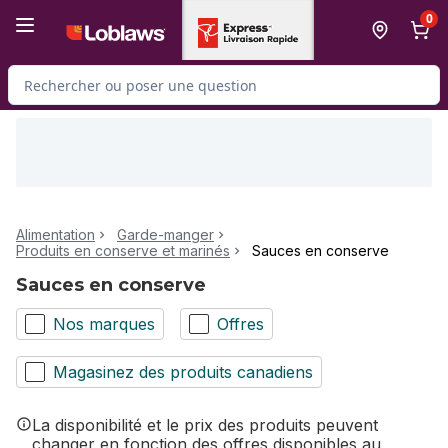
Passer au contenu principal
Passer au pied de page
0
Rechercher des produits
Alimentation
Garde-manger
Produits en conserve et marinés
Sauces en conserve
Sauces en conserve
Nos marques
Offres
Magasinez des produits canadiens
La disponibilité et le prix des produits peuvent
changer en fonction des offres disponibles au