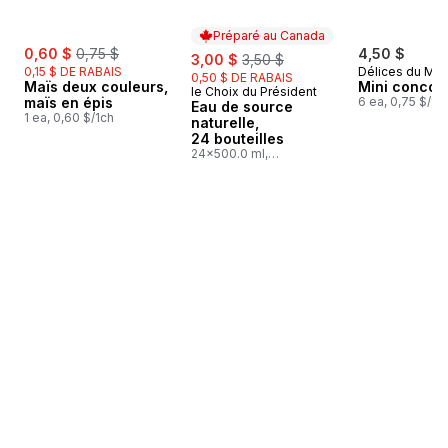
Préparé au Canada
sale:
, formerly:
0,60 $
0,75 $
sale:
, formerly:
4,50 $
3,00 $
3,50 $
0,15 $ DE RABAIS
Délices du Ma
0,50 $ DE RABAIS
Maïs deux couleurs,
Mini conco
le Choix du Président
Préparé au Canada
maïs en épis
6 ea, 0,75 $/1c
Eau de source
1 ea, 0,60 $/1ch
naturelle,
24 bouteilles
24x500.0 ml,
0,03 $/100ml