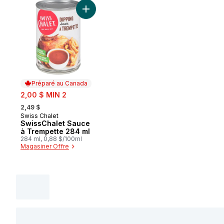
Ajouter SwissChalet Sauce à Trempette 2
Préparé au Canada
sale:
2,00 $ MIN 2
, formerly:
2,49 $
Swiss Chalet
Préparé au Canada
SwissChalet Sauce
à Trempette 284 ml
284 ml, 0,88 $/100ml
Magasiner Offre