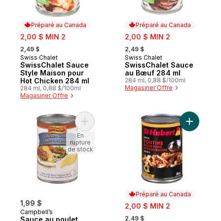
Préparé au Canada
Préparé au Canada
sale:
sale:
2,00 $ MIN 2
2,00 $ MIN 2
, formerly:
, formerly:
2,49 $
2,49 $
Swiss Chalet
Swiss Chalet
Préparé au Canada
Préparé au Canada
SwissChalet Sauce
SwissChalet Sauce
Style Maison pour
au Bœuf 284 ml
Hot Chicken 284 ml
284 ml, 0,88 $/100ml
Magasiner Offre
284 ml, 0,88 $/100ml
Magasiner Offre
Ajouter Sauce au poulet au panier
Ajouter S
En
rupture
de stock
Préparé au Canada
1,99 $
sale:
2,00 $ MIN 2
Campbell’s
, formerly:
2,49 $
Sauce au poulet