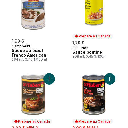
Préparé au Canada
1,99 $
1,79 $
Campbell’s
Sans Nom
Préparé au Canada
Sauce au bœuf
Sauce poutine
Franco American
398 ml, 0,45 $/100ml
284 ml, 0,70 $/100ml
Ajouter Sauce pour poulet au panier
Ajouter S
Préparé au Canada
Préparé au Canada
sale:
sale:
2,00 $ MIN 2
2,00 $ MIN 2