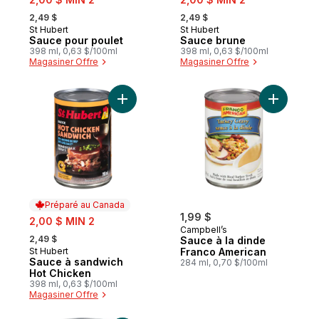
, formerly:
, formerly:
2,49 $
2,49 $
St Hubert
St Hubert
Préparé au Canada
Préparé au Canada
Sauce pour poulet
Sauce brune
398 ml, 0,63 $/100ml
398 ml, 0,63 $/100ml
Magasiner Offre
Magasiner Offre
Ajouter Sauce à sandwich Hot Chicken au
Ajouter S
Préparé au Canada
sale:
1,99 $
2,00 $ MIN 2
Campbell’s
, formerly:
2,49 $
Sauce à la dinde
St Hubert
Franco American
Préparé au Canada
Sauce à sandwich
284 ml, 0,70 $/100ml
Hot Chicken
398 ml, 0,63 $/100ml
Magasiner Offre