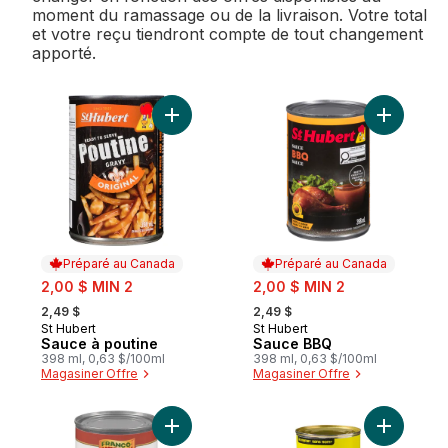
moment du ramassage ou de la livraison. Votre total
et votre reçu tiendront compte de tout changement
apporté.
Ajouter Sauce à poutine au panier
Ajouter S
Préparé au Canada
Préparé au Canada
sale:
sale:
2,00 $ MIN 2
2,00 $ MIN 2
, formerly:
, formerly:
2,49 $
2,49 $
St Hubert
St Hubert
Préparé au Canada
Préparé au Canada
Sauce à poutine
Sauce BBQ
398 ml, 0,63 $/100ml
398 ml, 0,63 $/100ml
Magasiner Offre
Magasiner Offre
Ajouter Sauce au bœuf Franco American 
Ajouter S