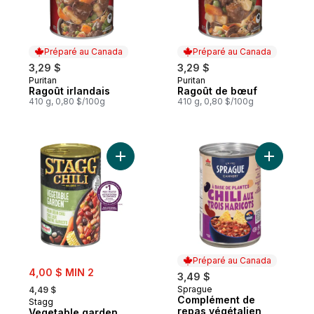
Préparé au Canada
Préparé au Canada
3,29 $
3,29 $
Puritan
Puritan
Préparé au Canada
Préparé au Canada
Ragoût irlandais
Ragoût de bœuf
410 g, 0,80 $/100g
410 g, 0,80 $/100g
Ajouter Vegetable garden chili aux quatre
Ajouter C
Préparé au Canada
sale:
4,00 $ MIN 2
3,49 $
, formerly:
Sprague
4,49 $
Préparé au Canada
Complément de
Stagg
repas végétalien
Vegetable garden