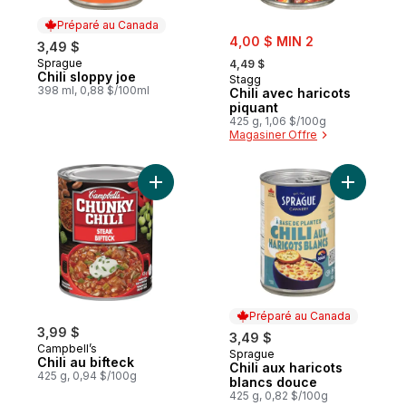
Préparé au Canada
sale:
4,00 $ MIN 2
3,49 $
, formerly:
Sprague
Préparé au Canada
4,49 $
Chili sloppy joe
Stagg
398 ml, 0,88 $/100ml
Chili avec haricots
piquant
425 g, 1,06 $/100g
Magasiner Offre
Ajouter Chili au bifteck au panier
Ajouter C
Préparé au Canada
3,99 $
3,49 $
Campbell’s
Sprague
Préparé au Canada
Chili au bifteck
Chili aux haricots
425 g, 0,94 $/100g
blancs douce
425 g, 0,82 $/100g